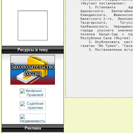
   (Якутия) постановляет:

       1. Установить      ад
   Арылахского,   Баппагайин
   Екюндюнского,   Жемконско
   Кюлетского 2-го,  Лекечен
   Тасагарского,      Тогусс
   Халбакинского,  Чернышевс
   города  улусного  значени
   поселка  Кысыл-Сыр  с  по
   Республики Саха (Якутия) 
       2. Опубликовать  наст
   газетах "Ил Тумэн", "Саха
Ресурсы в тему
       3. Постановление всту
                            
                            
                            
Реклама