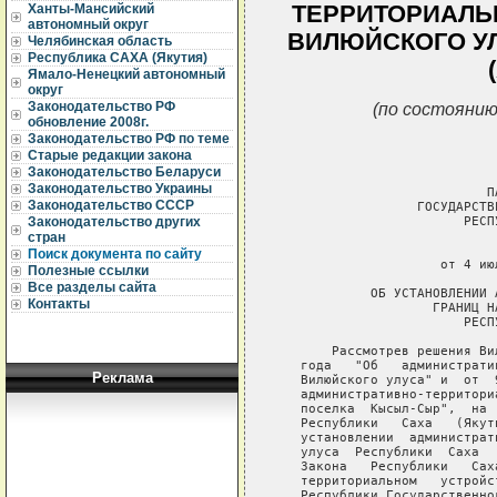
ТЕРРИТОРИАЛЬ
Ханты-Мансийский
автономный округ
ВИЛЮЙСКОГО УЛ
Челябинская область
Республика САХА (Якутия)
Ямало-Ненецкий автономный
округ
(по состоянию
Законодательство РФ
обновление 2008г.
Законодательство РФ по теме
Старые редакции закона
Законодательство Беларуси
Законодательство Украины
                           ПА
Законодательство СССР
                  ГОСУДАРСТВ
                        РЕСП
Законодательство других
стран
                             
Поиск документа по сайту
                     от 4 ию
Полезные ссылки
Все разделы сайта
            ОБ УСТАНОВЛЕНИИ 
Контакты
                    ГРАНИЦ Н
                        РЕСП
       Рассмотрев решения Ви
   года   "Об   администрати
Реклама
   Вилюйского улуса" и  от  
   административно-территори
   поселка  Кысыл-Сыр",  на 
   Республики   Саха   (Якут
   установлении  администрат
   улуса  Республики  Саха  
   Закона   Республики   Сах
   территориальном   устройс
   Республики Государственно