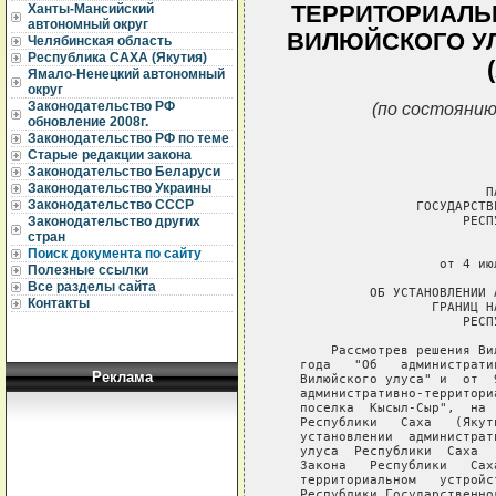
ТЕРРИТОРИАЛЬ
Ханты-Мансийский
автономный округ
ВИЛЮЙСКОГО УЛ
Челябинская область
Республика САХА (Якутия)
Ямало-Ненецкий автономный
округ
(по состоянию
Законодательство РФ
обновление 2008г.
Законодательство РФ по теме
Старые редакции закона
Законодательство Беларуси
Законодательство Украины
                           ПА
Законодательство СССР
                  ГОСУДАРСТВ
                        РЕСП
Законодательство других
стран
                             
Поиск документа по сайту
                     от 4 ию
Полезные ссылки
Все разделы сайта
            ОБ УСТАНОВЛЕНИИ 
Контакты
                    ГРАНИЦ Н
                        РЕСП
       Рассмотрев решения Ви
   года   "Об   администрати
Реклама
   Вилюйского улуса" и  от  
   административно-территори
   поселка  Кысыл-Сыр",  на 
   Республики   Саха   (Якут
   установлении  администрат
   улуса  Республики  Саха  
   Закона   Республики   Сах
   территориальном   устройс
   Республики Государственно