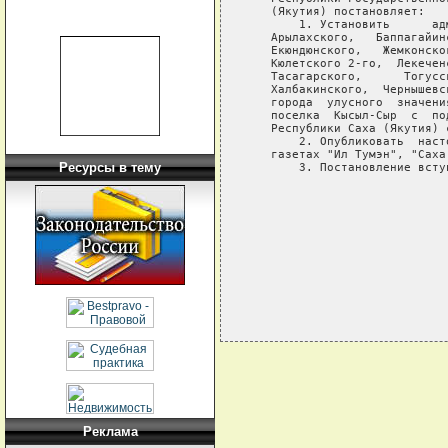
   (Якутия) постановляет:

       1. Установить      ад
   Арылахского,   Баппагайин
   Екюндюнского,   Жемконско
   Кюлетского 2-го,  Лекечен
   Тасагарского,      Тогусс
   Халбакинского,  Чернышевс
   города  улусного  значени
   поселка  Кысыл-Сыр  с  по
   Республики Саха (Якутия) 
       2. Опубликовать  наст
   газетах "Ил Тумэн", "Саха
Ресурсы в тему
       3. Постановление всту
                            
                            
                            
Реклама