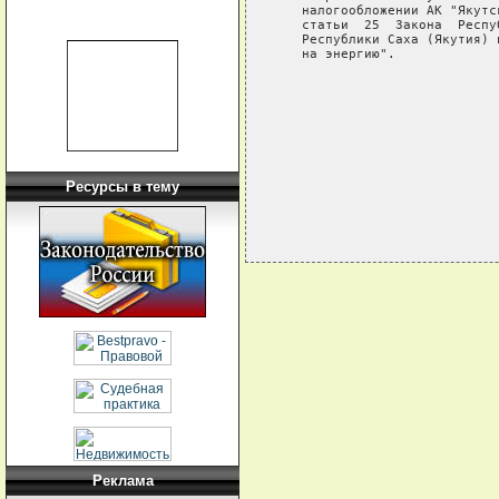
   налогообложении АК "Якутс
   статьи  25  Закона  Респу
   Республики Саха (Якутия) 
   на энергию".

                            
                            
                            
                            
Ресурсы в тему
Реклама