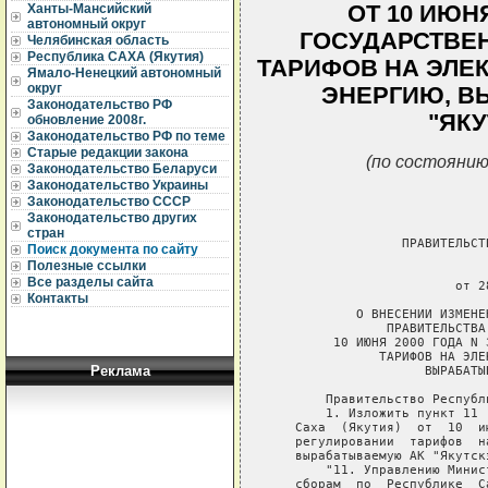
ОТ 10 ИЮНЯ
Ханты-Мансийский
автономный округ
ГОСУДАРСТВЕ
Челябинская область
Республика САХА (Якутия)
ТАРИФОВ НА ЭЛЕ
Ямало-Ненецкий автономный
округ
ЭНЕРГИЮ, В
Законодательство РФ
"ЯК
обновление 2008г.
Законодательство РФ по теме
Старые редакции закона
(по состоянию
Законодательство Беларуси
Законодательство Украины
Законодательство СССР
Законодательство других
стран
                 ПРАВИТЕЛЬСТ
Поиск документа по сайту
Полезные ссылки
                             
Все разделы сайта
                        от 2
Контакты
           О ВНЕСЕНИИ ИЗМЕНЕ
               ПРАВИТЕЛЬСТВА
        10 ИЮНЯ 2000 ГОДА N 
              ТАРИФОВ НА ЭЛЕ
Реклама
                    ВЫРАБАТЫ
       Правительство Республ
       1. Изложить пункт 11 
   Саха  (Якутия)  от  10  и
   регулировании  тарифов  н
   вырабатываемую АК "Якутск
       "11. Управлению Минис
   сборам  по  Республике  С