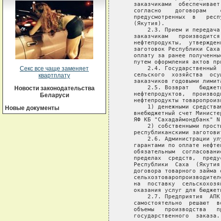
   заказчиками  обеспечивает
   согласно    договорам    
   предусмотренных  в   респ
   (Якутия).

       2.3. Прием и передача
   заказчикам   производится
   нефтепродукты,  утвержден
   заготовок Республики Саха
   оплату за ранее полученны
   путем оформления актов при
       2.4. Государственный 
Секс все чаще заменяет
   сельского  хозяйства  осу
квартплату
   заказчиков годовыми лимит
       2.5. Возврат   бюджет
Новости законодательства
   нефтепродуктов,  производ
Беларуси
   нефтепродукты товаропроиз
       1) денежными средства
Новые документы
   внебюджетный счет Министе
   ЯФ КБ "Сахадаймондбанк" N
       2) собственными прост
   республиканскими заготови
       2.6. Администрации ул
   гарантами по оплате нефте
   обязательным  согласовани
   пределах  средств,  преду
   Республики  Саха  (Якутия
   договора товарного займа 
   сельхозтоваропроизводител
   на  поставку  сельскохозя
   оказания услуг для бюджет
       2.7. Предприятия  АПК
   самостоятельно  решают  в
   объемы   производства   п
   государственного  заказа.