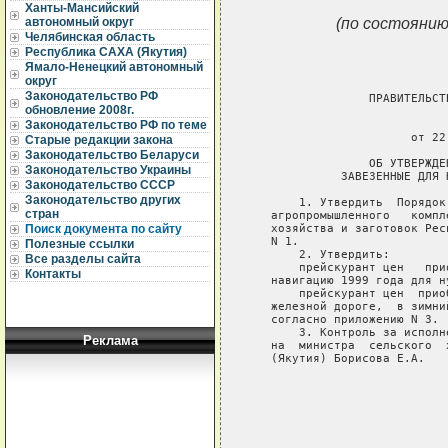
Ханты-Мансийский
(по состоянию
автономный округ
Челябинская область
Республика САХА (Якутия)
Ямало-Ненецкий автономный
округ
Законодательство РФ
                 ПРАВИТЕЛЬСТ
обновление 2008г.
                             
Законодательство РФ по теме
                       от 22
Старые редакции закона
Законодательство Беларуси
                 ОБ УТВЕРЖДЕ
Законодательство Украины
             ЗАВЕЗЕННЫЕ ДЛЯ 
Законодательство СССР
Законодательство других
       1. Утвердить  Порядок
стран
   агропромышленного   компл
   хозяйства и заготовок Рес
Поиск документа по сайту
   N 1.

Полезные ссылки
       2. Утвердить:

Все разделы сайта
       прейскурант цен   при
Контакты
   навигацию 1999 года для н
       прейскурант цен  прио
   железной дороге,  в зимни
   согласно приложению N 3.

       3. Контроль за исполн
Реклама
   на  министра  сельского  
   (Якутия) Борисова Е.А.

                            
                            
                            