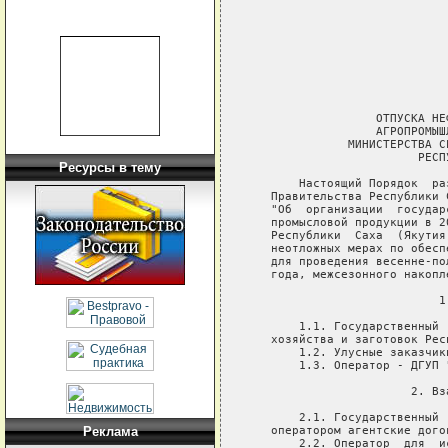
                            
                            
                            
                            
                             
                  ОТПУСКА НЕ
                  АГРОПРОМЫШ
              МИНИСТЕРСТВА С
                        РЕСП
Ресурсы в тему
       Настоящий Порядок  ра
   Правительства Республики 
   "Об  организации  государ
   промысловой продукции в 2
   Республики  Саха  (Якутия
   неотложных мерах по обесп
   для проведения весенне-по
   года, межсезонного накопле
                           1
       1.1. Государственный 
   хозяйства и заготовок Рес
       1.2. Улусные заказчик
       1.3. Оператор - ДГУП 
                       2. Вз
       2.1. Государственный 
   оператором агентские догов
Реклама
       2.2. Оператор  для  и