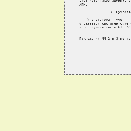
   счет источников администр
   АПК.

                  3. Бухгалт
       У оператора   учет   
   отражается как агентские 
   используются счета 61, 76
   Приложения NN 2 и 3 не при