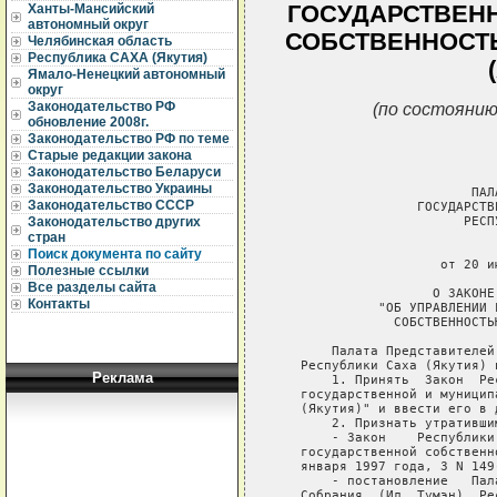
ГОСУДАРСТВЕН
Ханты-Мансийский
автономный округ
СОБСТВЕННОСТЬ
Челябинская область
Республика САХА (Якутия)
Ямало-Ненецкий автономный
округ
(по состоянию
Законодательство РФ
обновление 2008г.
Законодательство РФ по теме
Старые редакции закона
Законодательство Беларуси
Законодательство Украины
                         ПАЛ
Законодательство СССР
                  ГОСУДАРСТВ
                        РЕСП
Законодательство других
стран
                             
Поиск документа по сайту
                     от 20 и
Полезные ссылки
Все разделы сайта
                    О ЗАКОНЕ
Контакты
             "ОБ УПРАВЛЕНИИ 
               СОБСТВЕННОСТЬ
       Палата Представителей
   Республики Саха (Якутия) п
Реклама
       1. Принять  Закон  Ре
   государственной и муницип
   (Якутия)" и ввести его в 
       2. Признать утратившим
       - Закон    Республики
   государственной собственн
   января 1997 года, З N 149-
       - постановление   Пал
   Собрания  (Ил  Тумэн)  Ре