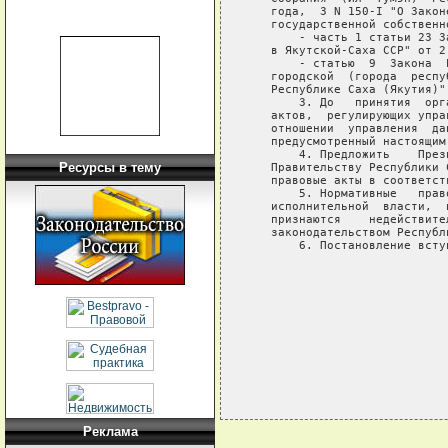
   года,  З N 150-I "О Закон
   государственной собственн
       - часть 1 статьи 23 З
   в Якутской-Саха ССР" от 2
       - статью  9  Закона  
   городской  (города  респу
   Республике Саха (Якутия)"
       3. До   принятия  орг
   актов,  регулирующих упра
   отношении  управления  да
   предусмотренный настоящим 
       4. Предложить    През
Ресурсы в тему
   Правительству Республики 
   правовые акты в соответст
       5. Нормативные   прав
   исполнительной  власти,  
   признаются    недействите
   законодательством Республ
       6. Постановление всту
                            
                            
                            
Реклама