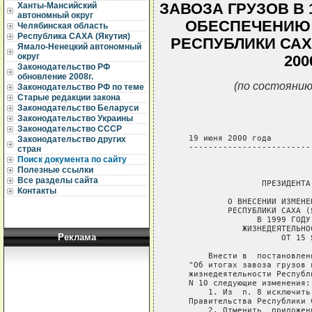
ЗАВОЗА ГРУЗОВ В 
Ханты-Мансийский
автономный округ
ОБЕСПЕЧЕНИЮ
Челябинская область
Республика САХА (Якутия)
РЕСПУБЛИКИ САХА
Ямало-Ненецкий автономный
округ
200
Законодательство РФ
обновление 2008г.
(по состоянию
Законодательство РФ по теме
Старые редакции закона
Законодательство Беларуси
Законодательство Украины
Законодательство СССР
   19 июня 2000 года        
Законодательство других
   -------------------------
стран
Поиск документа по сайту
                             
Полезные ссылки
Все разделы сайта
                  ПРЕЗИДЕНТА
Контакты
           О ВНЕСЕНИИ ИЗМЕНЕ
           РЕСПУБЛИКИ САХА (
                 В 1999 ГОДУ
              ЖИЗНЕДЕЯТЕЛЬНО
Реклама
                      ОТ 15 
       Внести в  постановлен
   "Об итогах завоза грузов 
   жизнедеятельности Республ
   N 10 следующие изменения:

       1. Из  п. 8 исключить
   Правительства Республики 
       2. Отменить  приложен