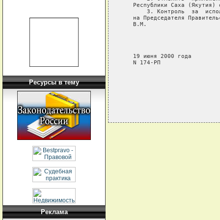
   Республики Саха (Якутия) 
       3. Контроль  за  испо
   на Председателя Правитель
   В.М.

                            
                            
                            
   19 июня 2000 года

   N 174-РП

Ресурсы в тему
Реклама