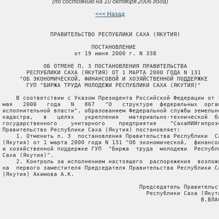
(по состоянию на 10 октября 2006 года)
<<< Назад
               ПРАВИТЕЛЬСТВО РЕСПУБЛИКИ САХА (ЯКУТИЯ)

                           ПОСТАНОВЛЕНИЕ

                      от 19 июня 2000 г. N 338

             ОБ ОТМЕНЕ П. 3 ПОСТАНОВЛЕНИЯ ПРАВИТЕЛЬСТВА

        РЕСПУБЛИКИ САХА (ЯКУТИЯ) ОТ 1 МАРТА 2000 ГОДА N 131

      "ОБ ЭКОНОМИЧЕСКОЙ, ФИНАНСОВОЙ И ХОЗЯЙСТВЕННОЙ ПОДДЕРЖКЕ

        ГУП "БИРЖА ТРУДА МОЛОДЕЖИ РЕСПУБЛИКИ САХА (ЯКУТИЯ)"

     В соответствии с Указом Президента Российской Федерации от  
 мая   2000   года   N   867   "О   структуре  федеральных  орган
 исполнительной власти", образованием Федеральной службы земельно
 кадастра,   в   целях   укрепления   материально-технической  ба
 государственного    унитарного    предприятия    "СахаНИИгипрозе
 Правительство Республики Саха (Якутия) постановляет:

     1. Отменить п. 3  постановления Правительства Республики  Са
 (Якутия) от 1 марта 2000 года N 131 "Об экономической,  финансов
 и хозяйственной поддержке ГУП  "Биржа  труда  молодежи  Республи
 Саха (Якутия)".

     2. Контроль за исполнением настоящего  распоряжения  возложи
 на  первого заместителя Председателя Правительства Республики Са
 (Якутия) Акимова А.К.

                                         Председатель Правительст
                                           Республики Саха (Якути
                                                           В.ВЛАС