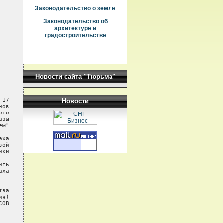
Законодательство о земле
Законодательство об
архитектуре и
градостроительстве
Новости сайта "Тюрьма"
17

Новости
ов

го

зы

м"

ха

ой

ки

ть

ха

ва

я)

ОВ
