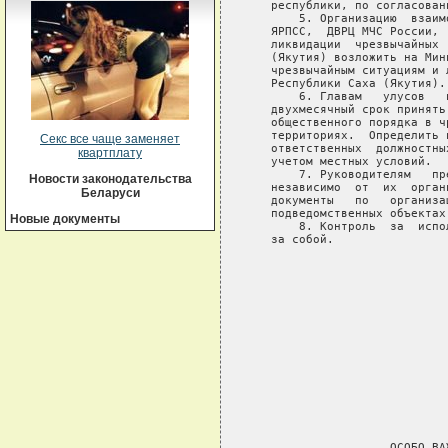
   республики, по согласован
       5. Организацию  взаим
   ЯРПСС,  ДВРЦ МЧС России, 
   ликвидации  чрезвычайных 
   (Якутия) возложить на Мин
   чрезвычайным ситуациям и 
   Республики Саха (Якутия).

       6. Главам   улусов   
   двухмесячный срок принять
   общественного порядка в ч
   территориях.  Определить 
Секс все чаще заменяет
   ответственных  должностны
квартплату
   учетом местных условий.

       7. Руководителям   пр
Новости законодательства
   независимо  от  их  орган
Беларуси
   документы   по   организа
   подведомственных объектах.
Новые документы
       8. Контроль  за  испо
   за собой.

                            
                            
                            
                            
                            
                            
                            
                             
                    ОСОБО ВА