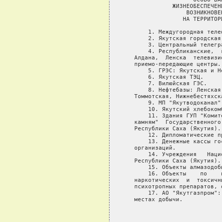
              ЖИЗНЕОБЕСПЕЧЕН
                  ВОЗНИКНОВЕ
                 НА ТЕРРИТОР
       1. Междугородная телеф
       2. Якутская городская
       3. Центральный телегра
       4. Республиканские,  
   Алдана,  Ленска  телевизи
   приемо-передающие центры.

       5. ГРЭС: Якутская и Не
       6. Якутская ТЭЦ.

       7. Вилюйская ГЭС.

       8. Нефтебазы: Ленская
   Томмотская, Нижнебестяхска
       9. МП "Якутводоканал"
       10. Якутский хлебокомб
       11. Здания ГУП "Комит
   камням"  Государственного
   Республики Саха (Якутия).

       12. Дипломатические п
       13. Денежные кассы го
   организаций.

       14. Учреждения   Наци
   Республики Саха (Якутия).

       15. Объекты алмазодоб
       16. Объекты    по    
   наркотических  и  токсичн
   психотропных препаратов, 
       17. АО "Якутгазпром":
   местах добычи.
