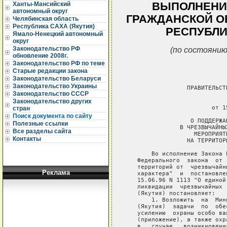
ВЫПОЛНЕНИ
Ханты-Мансийский
автономный округ
ГРАЖДАНСКОЙ О
Челябинская область
Республика САХА (Якутия)
РЕСПУБЛИ
Ямало-Ненецкий автономный
округ
(по состоянию
Законодательство РФ
обновление 2008г.
Законодательство РФ по теме
Старые редакции закона
Законодательство Беларуси
Законодательство Украины
                 ПРАВИТЕЛЬСТ
Законодательство СССР
                             
Законодательство других
                        от 1
стран
Поиск документа по сайту
                  О ПОДДЕРЖА
Полезные ссылки
               В ЧРЕЗВЫЧАЙНЫ
Все разделы сайта
                   МЕРОПРИЯТ
Контакты
                 НА ТЕРРИТОР
       Во исполнение Закона 
   Федерального  закона  от 
   территорий от  чрезвычайн
Реклама
   характера"  и  постановле
   15.06.96 N 1113 "О единой
   ликвидации  чрезвычайных 
   (Якутия) постановляет:

       1. Возложить  на  Мин
   (Якутия)  задачи  по  обе
   усилению  охраны особо ва
   (приложение), а также охр
   в   случае   возникновени