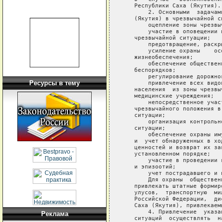
   Республики Саха (Якутия).

       2. Основными  задачам
   (Якутия) в чрезвычайной си
       оцепление зоны чрезвыч
       участие в оповещении 
   чрезвычайной ситуации;

       предотвращение, раскр
       усиление охраны    ос
   жизнеобеспечения;

       обеспечение обществен
   беспорядков;

       регулирование дорожног
Ресурсы в тему
       привлечение всех видо
   населения  из зоны чрезвы
   медицинские учреждения;

       непосредственное учас
   чрезвычайного положения в
   ситуации;

       организация контрольн
   ситуации;

       обеспечение охраны им
   и  учет обнаруженных в хо
   ценностей и возврат их за
   установленном порядке;

       участие в проведении 
   и эпизоотий;

       учет пострадавшего и 
       Для охраны  обществен
   привлекать штатные формир
   улусов,  транспортную  ми
   Российской Федерации,  ди
   Саха (Якутия), привлекаем
       4. Привлечение  указа
Реклама
   ситуаций  осуществлять  н