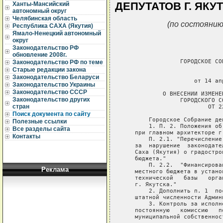
ДЕПУТАТОВ Г. ЯКУТС
Ханты-Мансийский
автономный округ
Челябинская область
(по состоянию
Республика САХА (Якутия)
Ямало-Ненецкий автономный
округ
Законодательство РФ
обновление 2008г.
                ГОРОДСКОЕ СО
Законодательство РФ по теме
Старые редакции закона
                             
Законодательство Беларуси
                    от 14 ап
Законодательство Украины
Законодательство СССР
           О ВНЕСЕНИИ ИЗМЕНЕ
Законодательство других
                ГОРОДСКОГО С
стран
                        ОТ 2
Поиск документа по сайту
       Городское Собрание де
Полезные ссылки
       1. П. 2. Положения об
Все разделы сайта
   при главном архитекторе г
Контакты
       П. 2.1. "Перечисление
   за  нарушение  законодате
   Саха (Якутия) о градостро
   бюджета."

       П. 2.2.  "Финансирова
Реклама
   местного бюджета в устано
   технической   базы   орга
   г. Якутска."

       2. Дополнить п. 1  по
   штатной численности Админ
       3. Контроль за исполн
   постоянную   комиссию   п
   муниципальной собственнос