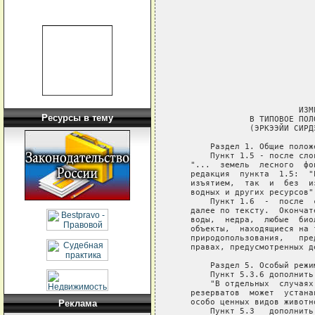
                            
                            
                            
                            
                            
                            
                         ИЗМ
Ресурсы в тему
               В ТИПОВОЕ ПОЛ
               (ЭРКЭЭЙИ СИРД
       Раздел 1. Общие положе
       Пункт 1.5 - после сло
   "...  земель  лесного  фо
   редакция  пункта  1.5:  "
   изъятием,  так  и  без  и
   водных и других ресурсов".
       Пункт 1.6  -  после  
   далее по тексту.  Окончат
   воды,  недра,  любые  био
   объекты,  находящиеся на 
   природопользования,   пре
   правах, предусмотренных д
       Раздел 5. Особый режи
       Пункт 5.3.6 дополнить
       "В отдельных  случаях
   резерватов  может  устана
   особо ценных видов животно
Реклама
       Пункт 5.3   дополнить