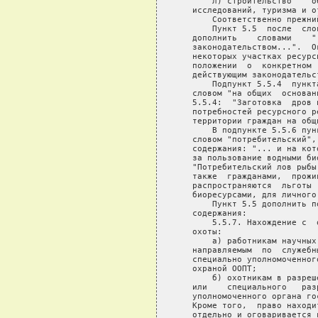
       л) строительство    о
   исследований, туризма и от
       Соответственно прежни
       Пункт 5.5  после  сло
   дополнить    словами    "
   законодательством...".  О
   некоторых участках ресурс
   положении  о  конкретном 
   действующим законодательс
       Подпункт 5.5.4  пункт
   словом "на общих  основан
   5.5.4:  "Заготовка  дров 
   потребностей ресурсного р
   территории граждан на общ
       В подпункте 5.5.6 пун
   словом "потребительский",
   содержания: "... и на кот
   за пользование водными би
   "Потребительский лов рыбы
   также  гражданами,  прожи
   распространяются  льготы 
   биоресурсами, для личного
       Пункт 5.5 дополнить п
   содержания:

       5.5.7. Нахождение с  
   охоты:

       а) работникам научных
   направляемым  по  служебн
   специально уполномоченног
   охраной ООПТ;

       б) охотникам в разреш
   или    специального   раз
   уполномоченного органа го
   Кроме того,  право находи
   отдельно и оговаривается в