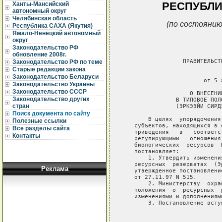
РЕСПУБЛИ
Ханты-Мансийский
автономный округ
Челябинская область
(по состоянию
Республика САХА (Якутия)
Ямало-Ненецкий автономный
округ
Законодательство РФ
обновление 2008г.
                 ПРАВИТЕЛЬСТ
Законодательство РФ по теме
Старые редакции закона
                             
Законодательство Беларуси
                       от 5 
Законодательство Украины
Законодательство СССР
                   О ВНЕСЕНИ
Законодательство других
               В ТИПОВОЕ ПОЛ
стран
               (ЭРКЭЭЙИ СИРД
Поиск документа по сайту
       В целях  упорядочения
Полезные ссылки
   субъектов, находящихся в 
Все разделы сайта
   приведения   в   соответс
Контакты
   регулирующими   отношения
   биологических  ресурсов  
   постановляет:

       1. Утвердить изменени
   ресурсных  резерватах  (Э
Реклама
   утвержденное постановлени
   от 27.11.97 N 515.

       2. Министерству  охра
   положения  о  ресурсных  
   изменениями и дополнениями
       3. Постановление всту
                            