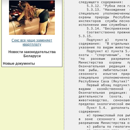
   следующего содержания:

       5.3.12. "Рубка леса г
       5.3.13. "Нахождение  
   специально  уполномоченны
   охраны  природы  Республи
   инспекторов  службы лесно
   исполнении ими служебных о
       5.3.14. "Беспривязное
       Соответственно прежни
   5.3.15.

       Подпункт д)   пункта 
Секс все чаще заменяет
   содержания:  "В отдельных
квартплату
   указание по видам животных
       Подпункт е) пункта 5.
Новости законодательства
   охоты - "спортивным",  та
Беларуси
   "по   разовым   разрешени
   Министерства   охраны   п
Новые документы
   Окончательная  редакция  
   лов  рыбы,  любительская 
   сезонного   изъятия  прир
   специально  уполномоченно
   Республики Саха (Якутия)".
       Первый абзац подпункт
   видами   хозяйственной   
   Окончательная  редакция: 
   деятельности   (охота,   
   животноводство,  сенокоше
   пределах экологической ем
       Пункт 5.4.  дополнить
   содержания:

       и) промысловый лов ры
   в  зоне  сезонного  изъят
   разрешению Министерства о
       к) работы по геологич