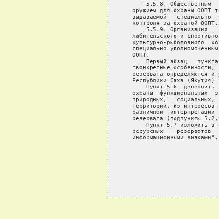
       5.5.8. Общественным  
   оружием для охраны ООПТ т
   выдаваемой   специально  
   контроля за охраной ООПТ.

       5.5.9. Организация   
   любительского и спортивно
   культурно-рыболовного  хо
   специально уполномоченным
   ООПТ.

       Первый абзац   пункта
   "Конкретные особенности, 
   резервата определяются и 
   Республики Саха (Якутия) 
       Пункт 5.6  дополнить 
   охраны  функциональных  з
   природных,   социальных, 
   территории, из интересов 
   различной  интерпретации 
   резервата (подпункты 5.2,
       Пункт 5.7 изложить в 
   ресурсных    резерватов  
   информационными знаками".
