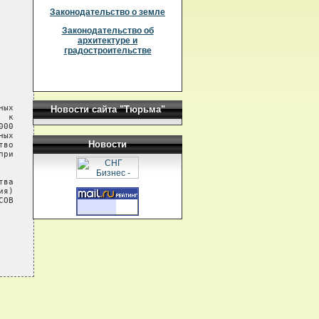
Законодательство о земле
Законодательство об
архитектуре и
градостроительстве
ых

Новости сайта "Тюрьма"
 к

00

ых

Новости
во

ри

ва

я)

ОВ
