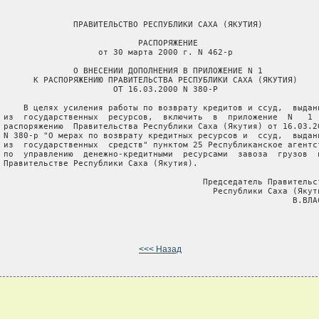
               ПРАВИТЕЛЬСТВО РЕСПУБЛИКИ САХА (ЯКУТИЯ)

                            РАСПОРЯЖЕНИЕ

                    от 30 марта 2000 г. N 462-р

               О ВНЕСЕНИИ ДОПОЛНЕНИЯ В ПРИЛОЖЕНИЕ N 1

       К РАСПОРЯЖЕНИЮ ПРАВИТЕЛЬСТВА РЕСПУБЛИКИ САХА (ЯКУТИЯ)

                       ОТ 16.03.2000 N 380-Р

     В целях усиления работы по возврату кредитов и ссуд,  выданн
 из  государственных  ресурсов,  включить  в  приложение  N   1  
 распоряжению  Правительства Республики Саха (Якутия) от 16.03.20
 N 380-р "О мерах по возврату кредитных ресурсов и  ссуд,  выданн
 из  государственных  средств" пунктом 25 Республиканское агентст
 по  управлению  денежно-кредитными  ресурсами  завоза  грузов  п
 Правительстве Республики Саха (Якутия).

                                         Председатель Правительст
                                           Республики Саха (Якути
                                                           В.ВЛАС
<<< Назад