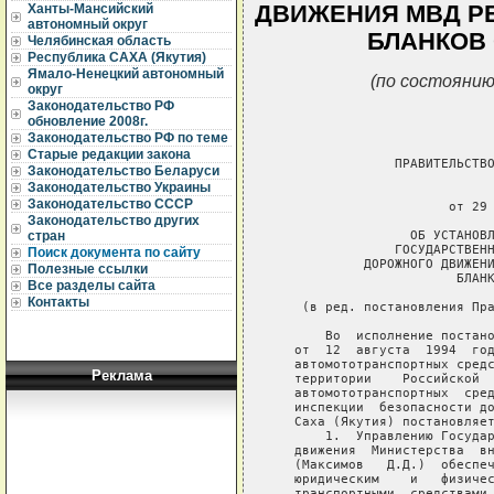
ДВИЖЕНИЯ МВД РЕ
Ханты-Мансийский
автономный округ
БЛАНКОВ 
Челябинская область
Республика САХА (Якутия)
Ямало-Ненецкий автономный
(по состоянию
округ
Законодательство РФ
обновление 2008г.
Законодательство РФ по теме
Старые редакции закона
                ПРАВИТЕЛЬСТВО
Законодательство Беларуси
Законодательство Украины
                             
Законодательство СССР
                       от 29 
Законодательство других
                  ОБ УСТАНОВЛ
стран
                ГОСУДАРСТВЕНН
Поиск документа по сайту
            ДОРОЖНОГО ДВИЖЕНИ
Полезные ссылки
                        БЛАНК
Все разделы сайта
Контакты
    (в ред. постановления Пра
       Во  исполнение постано
   от  12  августа  1994  год
   автомототранспортных средс
Реклама
   территории    Российской  
   автомототранспортных  сред
   инспекции  безопасности до
   Саха (Якутия) постановляет
       1.  Управлению Государ
   движения  Министерства  вн
   (Максимов   Д.Д.)  обеспеч
   юридическим    и   физичес
   транспортными  средствами 