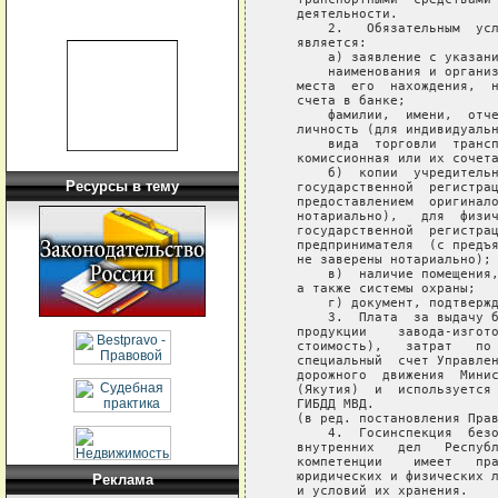
   деятельности.

       2.   Обязательным  усл
   является:

       а) заявление с указани
       наименования и организ
   места  его  нахождения,  н
   счета в банке;

       фамилии,  имени,  отче
   личность (для индивидуальн
       вида  торговли  трансп
   комиссионная или их сочета
       б)  копии  учредительн
Ресурсы в тему
   государственной  регистрац
   предоставлением  оригинало
   нотариально),   для  физич
   государственной  регистрац
   предпринимателя  (с предъя
   не заверены нотариально);

       в)  наличие помещения,
   а также системы охраны;

       г) документ, подтвержд
       3.  Плата  за выдачу б
   продукции    завода-изгото
   стоимость),   затрат   по 
   специальный  счет Управлен
   дорожного  движения  Минис
   (Якутия)  и  используется 
   ГИБДД МВД.

   (в ред. постановления Прав
       4.  Госинспекция  безо
   внутренних   дел   Республ
   компетенции    имеет   пра
   юридических и физических л
Реклама
   и условий их хранения.
