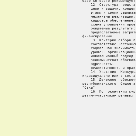
   базе которого рекомендует
       12. Структура предста
       цели и задачи, концеп
       этапы и сроки реализац
       механизмы реализации;

       кадровое обеспечение;

       схема управления прое
       ожидаемые результаты;

       предполагаемые затрат
   финансирования.

       13. Критерии отбора пр
       соответствие настоящем
       социальная значимость
       уровень организационн
       инновационный подход 
       экономическая обоснова
       адресность;

       реалистичность и прак
       14. Участник  Конкурс
   индивидуально или в соста
       15. Денежное  обеспеч
   республиканского  бюджета
   "Саха"

       16. По  окончании кур
   детям-участникам целевых 
                            
                            
                            
                            