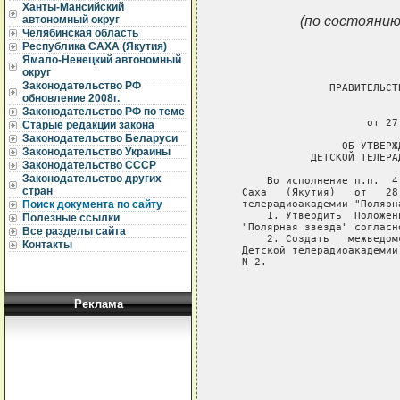
Ханты-Мансийский
(по состоянию
автономный округ
Челябинская область
Республика САХА (Якутия)
Ямало-Ненецкий автономный
округ
Законодательство РФ
                 ПРАВИТЕЛЬСТ
обновление 2008г.
                             
Законодательство РФ по теме
                       от 27
Старые редакции закона
Законодательство Беларуси
                   ОБ УТВЕРЖ
Законодательство Украины
              ДЕТСКОЙ ТЕЛЕРА
Законодательство СССР
Законодательство других
       Во исполнение п.п.  4
стран
   Саха   (Якутия)   от   28
   телерадиоакадемии "Полярна
Поиск документа по сайту
       1. Утвердить  Положен
Полезные ссылки
   "Полярная звезда" согласн
Все разделы сайта
       2. Создать   межведом
Контакты
   Детской телерадиоакадемии
   N 2.

                            
                            
Реклама
                            
                            
                            