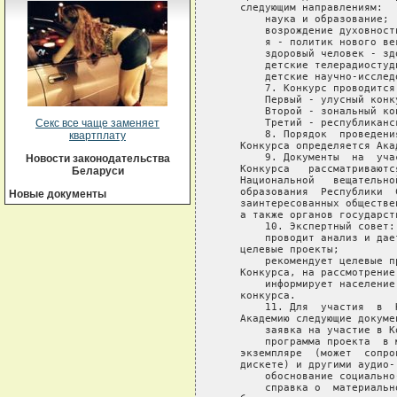
   следующим направлениям:

       наука и образование;

       возрождение духовности
       я - политик нового век
       здоровый человек - здо
       детские телерадиостуди
       детские научно-исслед
       7. Конкурс проводится
       Первый - улусный конку
       Второй - зональный кон
       Третий - республиканск
Секс все чаще заменяет
       8. Порядок  проведени
квартплату
   Конкурса определяется Акад
       9. Документы  на  уча
Новости законодательства
   Конкурса   рассматриваютс
Беларуси
   Национальной   вещательно
   образования  Республики  
Новые документы
   заинтересованных обществе
   а также органов государст
       10. Экспертный совет:

       проводит анализ и дае
   целевые проекты;

       рекомендует целевые п
   Конкурса, на рассмотрение
       информирует население
   конкурса.

       11. Для  участия  в  
   Академию следующие докумен
       заявка на участие в Ко
       программа проекта  в 
   экземпляре  (может  сопро
   дискете) и другими аудио-
       обоснование социально
       справка о  материальн