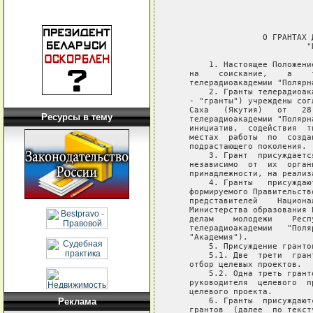
                            
                            
                             
                  О ГРАНТАХ 
                           "П
       1. Настоящее Положени
   на    соискание,    а    
   телерадиоакадемии "Полярна
       2. Гранты телерадиоак
   - "гранты") учреждены сог
   Саха   (Якутия)   от   28
Ресурсы в тему
   телерадиоакадемии "Полярн
   инициатив,  содействия  т
   местах  работы  по  созда
   подрастающего поколения.

       3. Грант  присуждаетс
   независимо  от  их  орган
   принадлежности, на реализ
       4. Гранты   присуждаю
   формируемого Правительств
   представителей    Национа
   Министерства образования 
   делам    молодежи    Респ
   телерадиоакадемии   "Поля
   "Академия").

       5. Присуждение гранто
       5.1. Две  трети  гран
   отбор целевых проектов.

       5.2. Одна треть грант
   руководителя  целевого  п
   целевого проекта.

       6. Гранты  присуждают
Реклама
   грантов  (далее  по текст