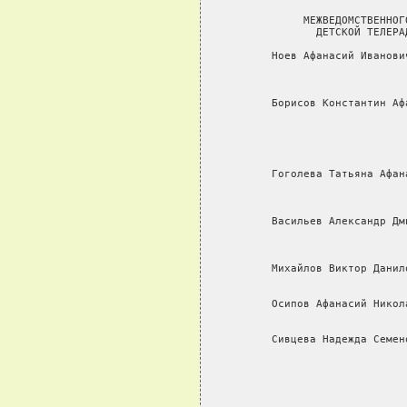
                             
            МЕЖВЕДОМСТВЕННОГ
              ДЕТСКОЙ ТЕЛЕРА
       Ноев Афанасий Иванови
                            
                            
       Борисов Константин Аф
                            
                            
                             
       Гоголева Татьяна Афан
                            
                            
       Васильев Александр Дм
                            
                            
       Михайлов Виктор Данил
                            
       Осипов Афанасий Никол
                            
       Сивцева Надежда Семен
                            
                            
                            
                            
                            