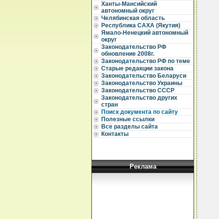
Ханты-Мансийский
автономный округ
  
Челябинская область
Республика САХА (Якутия)
  
Ямало-Ненецкий автономный
  
округ
Законодательство РФ
  
обновление 2008г.
  
Законодательство РФ по теме
  
Старые редакции закона
  
Законодательство Беларуси
  
Законодательство Украины
  
Законодательство СССР
  
Законодательство других
  
стран
  
Поиск документа по сайту
  
  
Полезные ссылки
  
Все разделы сайта
  
Контакты
  
  
  
  
  
Реклама
  
  
  
  
  
  
  
  