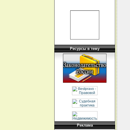
  
  
  
  
  
  
  
  
  
  
  
  
  
Ресурсы в тему
  
  
  
  
  
  
  
  
  
  
  
  
  
  
  
  
  
  
  
  
Реклама
  
  