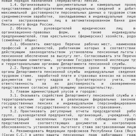
 новый порядок назначения (перерасчета) пенсий.

     1.4. Организовывать   документальные  и  камеральные  провер
 представляемых работодателями индивидуальных сведений  и  добить
 максимальной  достоверности персональных данных о трудовом стаже
 среднемесячном заработке,  закладываемых в индивидуальные  лицев
 счета   застрахованных   лиц  в  автоматизированном  банке  данн
 Пенсионного фонда России.

     2. Обязать      руководителей     юридических     лиц     вс
 организационно-правовых    форм,    а     также     индивидуальн
 предпринимателей, глав крестьянских (фермерских) хозяйств, родов
 (семейных) общин:

     2.1. Обновлять  ежегодно  Перечни  рабочих мест,  наименован
 профессий  и  должностей,  работникам  которых  в  соответствии 
 действующим  законодательством  установлены  пенсионные льготы и
 пенсионное обеспечение за выслугу лет. Согласовывать эти Перечни
 профсоюзными комитетами,  органами Государственной инспекции тру
 и территориальными органами Департамента пенсионной службы.

     2.2. Представлять  в  установленные  сроки  в  территориальн
 органы Департамента пенсионной службы  индивидуальные  сведения 
 трудовом стаже,  заработной плате и страховых взносах на основан
 документов  по  учету  кадров  и   бухгалтерского   учета,   нес
 ответственность    за    их    достоверность   и   своевременнос
 представления согласно действующему законодательству.

     3. Главам администраций улусов и городов:

     3.1. Оказывать содействие Департаменту пенсионной службы и е
 территориальным   органам   в  реализации  федеральных  законов 
 государственных  пенсиях  и  индивидуальном  (персонифицированно
 учете в системе государственного пенсионного страхования.

     3.2. Практиковать  регулярные  отчеты  председателей   рабоч
 групп,  руководителей предприятий,  организаций,  учреждений, гл
 администраций   населенных   пунктов   по   соблюдению    график
 представления    соответствующих   документов   и   контролирова
 обоснованность установления льготного стажа застрахованным лицам
     4. Рекомендовать Федерации профсоюзов Республики Саха (Якути
 (Сосин С.С.) в целях защиты  пенсионных  прав  работающих  гражд