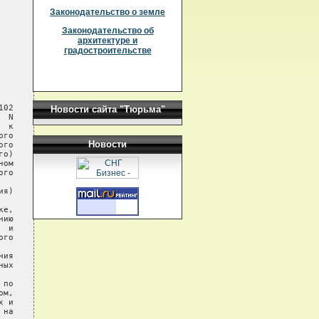
Законодательство о земле
Законодательство об
архитектуре и
градостроительстве
02

Новости сайта "Тюрьма"
 N

 к

го

Новости
го

о)

ом

го

я)

е,

ию

 и

го

ия

ых

по

м,

 и

на
