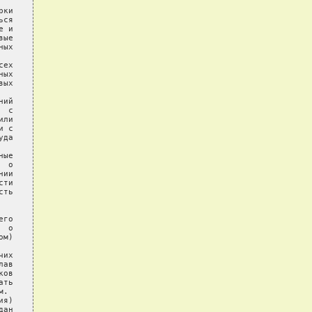
ки

ся

 и

ые

ых

ех

ых

ых

ий

 с

ли

 с

да

ые

 о

ии

ти

ть

го

 о

м)

их

ав

ов

ть

.

я)

ан
