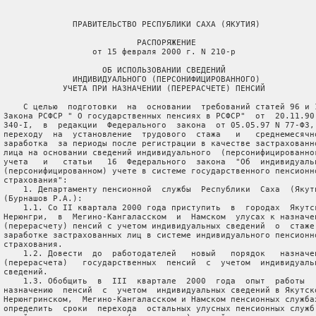
               ПРАВИТЕЛЬСТВО РЕСПУБЛИКИ САХА (ЯКУТИЯ)

                            РАСПОРЯЖЕНИЕ

                   от 15 февраля 2000 г. N 210-р

                     ОБ ИСПОЛЬЗОВАНИИ СВЕДЕНИЙ

               ИНДИВИДУАЛЬНОГО (ПЕРСОНИФИЦИРОВАННОГО)

             УЧЕТА ПРИ НАЗНАЧЕНИИ (ПЕРЕРАСЧЕТЕ) ПЕНСИЙ

     С целью  подготовки  на  основании  требований статей 96 и 1
 Закона РСФСР " О государственных пенсиях в РСФСР"  от  20.11.90 
 340-I,  в  редакции  Федерального  закона  от 05.05.97 N 77-ФЗ, 
 переходу  на  установление  трудового  стажа   и   среднемесячно
 заработка  за периоды после регистрации в качестве застрахованно
 лица на основании сведений индивидуального  (персонифицированног
 учета   и   статьи   16  Федерального  закона  "Об  индивидуальн
 (персонифицированном) учете в системе государственного пенсионно
 страхования":

     1. Департаменту пенсионной  службы  Республики  Саха  (Якути
 (Бурнашов Р.А.):

     1.1. Со II квартала 2000 года приступить  в  городах  Якутск
 Нерюнгри,  в  Мегино-Кангаласском  и  Намском  улусах к назначен
 (перерасчету) пенсий с учетом индивидуальных сведений  о  стаже 
 заработке застрахованных лиц в системе индивидуального пенсионно
 страхования.

     1.2. Довести  до  работодателей   новый   порядок   назначен
 (перерасчета)   государственных  пенсий  с  учетом  индивидуальн
 сведений.

     1.3. Обобщить  в  III  квартале  2000  года  опыт  работы   
 назначению  пенсий  с  учетом  индивидуальных сведений в Якутско
 Нерюнгринском,  Мегино-Кангаласском и Намском пенсионных службах
 определить  сроки  перехода  остальных улусных пенсионных служб 