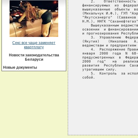
       2.    Ответственность 
   финансируемых  из  федерал
   вышеуказанные  объекты  во
   (Михальчук И.Ф.), ГУП "Аэр
   "Якутскэнерго"  (Саввинов 
   Н.М.), ННГК "Саханефтегаз"
       Вышеуказанным ведомств
   освоении  и финансировании
   и прогнозирования Республи
       3.  Управлению  Федера
   (Якутия)    (Николаев   А.
Секс все чаще заменяет
   ведомствам и предприятиям 
квартплату
       4.  Распоряжение Прави
   января  2000  года  N  68-
Новости законодательства
   предусмотренных  в  Федера
Беларуси
   2000   год"   на   реализа
   развития  Республики  Саха
Новые документы
   утратившим силу.

       5.  Контроль  за испол
   собой.

                             
                             
                             
                             