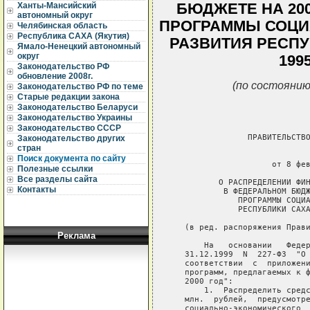
БЮДЖЕТЕ НА 20
Ханты-Мансийский
автономный округ
ПРОГРАММЫ СОЦИ
Челябинская область
Республика САХА (Якутия)
РАЗВИТИЯ РЕСПУ
Ямало-Ненецкий автономный
округ
199
Законодательство РФ
обновление 2008г.
(по состоянию
Законодательство РФ по теме
Старые редакции закона
Законодательство Беларуси
Законодательство Украины
Законодательство СССР
                ПРАВИТЕЛЬСТВО
Законодательство других
стран
                             
Поиск документа по сайту
                     от 8 фев
Полезные ссылки
Все разделы сайта
          О РАСПРЕДЕЛЕНИИ ФИН
Контакты
           В ФЕДЕРАЛЬНОМ БЮДЖ
              ПРОГРАММЫ СОЦИА
              РЕСПУБЛИКИ САХА
   (в ред. распоряжения Прави
Реклама
       На   основании   Федер
   31.12.1999  N  227-ФЗ  "О 
   соответствии  с  приложени
   программ, предлагаемых к ф
   2000 год":

       1.  Распределить средс
   млн.  рублей,  предусмотре
   социально-экономического  