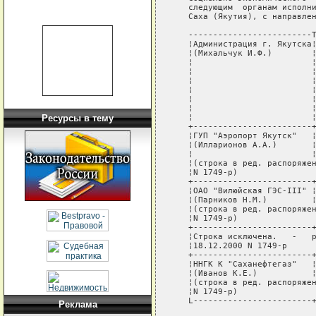
   следующим  органам исполни
   Саха (Якутия), с направлен
   -------------------------T
   ¦Администрация г. Якутска¦
   ¦(Михальчук И.Ф.)        ¦
   ¦                        ¦
   ¦                        ¦
   ¦                        ¦
   ¦                        ¦
   ¦                        ¦
   ¦                        ¦
   ¦                        ¦
Ресурсы в тему
   +------------------------+
   ¦ГУП "Аэропорт Якутск"   ¦
   ¦(Илларионов А.А.)       ¦
   ¦                        ¦
   ¦(строка в ред. распоряжен
   ¦N 1749-р)                
   +------------------------+
   ¦ОАО "Вилюйская ГЭС-III" ¦
   ¦(Парников Н.М.)         ¦
   ¦(строка в ред. распоряжен
   ¦N 1749-р)                
   +------------------------+
   ¦Строка исключена.   -   р
   ¦18.12.2000 N 1749-р      
   +------------------------+
   ¦ННГК К "Саханефтегаз"   ¦
   ¦(Иванов К.Е.)           ¦
   ¦(строка в ред. распоряжен
   ¦N 1749-р)                
   L------------------------+
Реклама