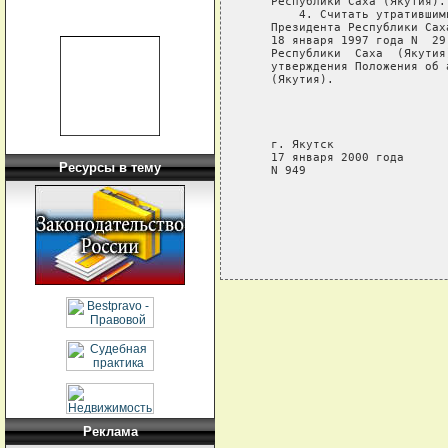
   Республики Саха (Якутия).

       4. Считать утратившим
   Президента Республики Сах
   18 января 1997 года N  29
   Республики  Саха  (Якутия
   утверждения Положения об 
   (Якутия).

                            
                            
                            
   г. Якутск

   17 января 2000 года

Ресурсы в тему
   N 949

Реклама