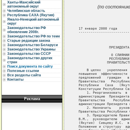
Ханты-Мансийский
(по состоянию
автономный округ
Челябинская область
Республика САХА (Якутия)
Ямало-Ненецкий автономный
округ
Законодательство РФ
   17 января 2000 года      
обновление 2008г.
   -------------------------
Законодательство РФ по теме
                             
Старые редакции закона
Законодательство Беларуси
                  ПРЕЗИДЕНТА
Законодательство Украины
Законодательство СССР
                   О СЛИЯНИИ
Законодательство других
                  РЕСПУБЛИКИ
стран
                 ПРАВИТЕЛЬСТ
Поиск документа по сайту
       В целях   укрепления 
Полезные ссылки
   повышения  эффективности 
Все разделы сайта
   предложений   граждан   в
Контакты
   Правительства   Республик
   Республики   Саха   (Якут
   Конституции Республики Са
       1. Реорганизовать  в 
   администрацию  Президента
Реклама
   Правительства    Республи
   администрации Президента 
       2. Назначить    руков
   Правительства Республики 
       3. Председателю Прави
   В.М.,  руководителю  адми
   (Якутия)  Сивцеву И.С.  в
   Положение и структуру  ад