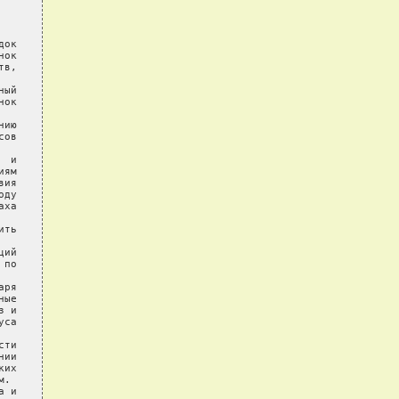
ок

ок

в,

ый

ок

ию

ов

 и

ям

ия

ду

ха

ть

ий

по

ря

ые

 и

са

ти

ии

их

.

 и
