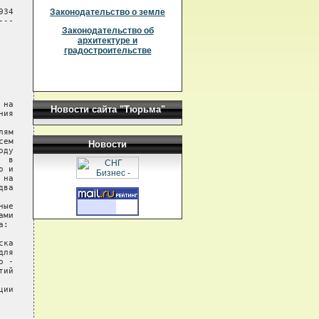
34

Законодательство о земле
--

Законодательство об
архитектуре и
градостроительстве
на

Новости сайта "Тюрьма"
ия

ям

ем

Новости
ду

 в

 и

на

ва

ые

ми

:

ка

ля

 -

ий

ии
