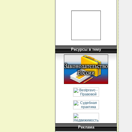
  
  
  
  
  
  
  
  
  
  
  
  
  
Ресурсы в тему
  
  
  
  
  
  
  
  
  
  
  
  
  
  
  
  
  
  
  
  
Реклама
  