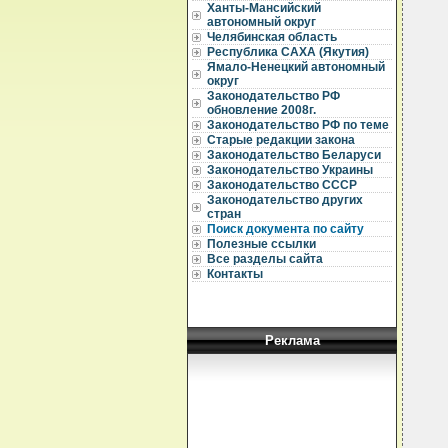
Ханты-Мансийский
  
автономный округ
  
Челябинская область
Республика САХА (Якутия)
  
Ямало-Ненецкий автономный
округ
  
Законодательство РФ
  
обновление 2008г.
  
Законодательство РФ по теме
Старые редакции закона
  
Законодательство Беларуси
  
Законодательство Украины
  
Законодательство СССР
  
  
Законодательство других
  
стран
  
Поиск документа по сайту
  
Полезные ссылки
  
Все разделы сайта
  
Контакты
  
  
  
  
  
Реклама
  
  
  
  
  
  
  
  
  