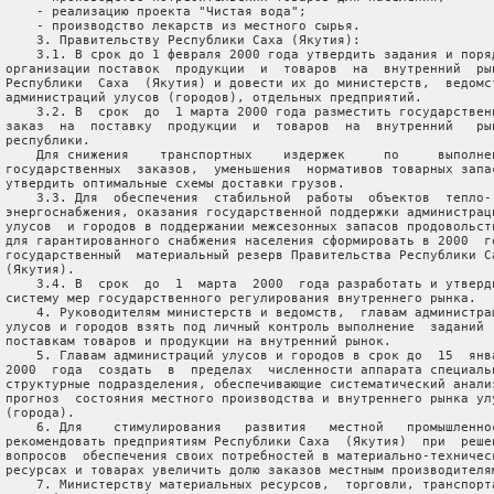
     - реализацию проекта "Чистая вода";

     - производство лекарств из местного сырья.

     3. Правительству Республики Саха (Якутия):

     3.1. В срок до 1 февраля 2000 года утвердить задания и поряд
 организации поставок  продукции  и  товаров  на  внутренний  рын
 Республики  Саха  (Якутия) и довести их до министерств,  ведомст
 администраций улусов (городов), отдельных предприятий.

     3.2. В  срок  до  1 марта 2000 года разместить государственн
 заказ  на  поставку  продукции  и  товаров  на  внутренний   рын
 республики.

     Для снижения    транспортных    издержек     по     выполнен
 государственных  заказов,  уменьшения  нормативов товарных запас
 утвердить оптимальные схемы доставки грузов.

     3.3. Для  обеспечения  стабильной  работы  объектов  тепло- 
 энергоснабжения, оказания государственной поддержки администраци
 улусов  и городов в поддержании межсезонных запасов продовольств
 для гарантированного снабжения населения сформировать в 2000  го
 государственный  материальный резерв Правительства Республики Са
 (Якутия).

     3.4. В  срок  до  1  марта  2000  года разработать и утверди
 систему мер государственного регулирования внутреннего рынка.

     4. Руководителям министерств и ведомств,  главам администрац
 улусов и городов взять под личный контроль выполнение  заданий  
 поставкам товаров и продукции на внутренний рынок.

     5. Главам администраций улусов и городов в срок до  15  янва
 2000  года  создать  в  пределах  численности аппарата специальн
 структурные подразделения, обеспечивающие систематический анализ
 прогноз  состояния местного производства и внутреннего рынка улу
 (города).

     6. Для    стимулирования   развития   местной   промышленнос
 рекомендовать предприятиям Республики Саха  (Якутия)  при  решен
 вопросов  обеспечения своих потребностей в материально-техническ
 ресурсах и товарах увеличить долю заказов местным производителям
     7. Министерству материальных ресурсов,  торговли, транспорта