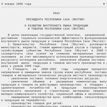
 4 января 2000 года                                           N 9
 ----------------------------------------------------------------
                                УКАЗ

                ПРЕЗИДЕНТА РЕСПУБЛИКИ САХА (ЯКУТИЯ)

               О РАЗВИТИИ ВНУТРЕННЕГО РЫНКА ПРОДУКЦИИ

                 И ТОВАРОВ РЕСПУБЛИКИ САХА (ЯКУТИЯ)

     В целях реализации государственной политики,  направленной  
 достижение  социально-экономической эффективности функционирован
 внутреннего рынка продукции и товаров Республики Саха (Якутия):

     1. Правительству   Республики   Саха  (Якутия),  руководител
 министерств, ведомств, главам администраций улусов и городов, вс
 хозяйствующим  субъектам  Республики  Саха  (Якутия)  в  2000 го
 сосредоточить  свои  усилия  на  снижении  материальных  затрат 
 экономике  за счет максимального использования производственного
 ресурсного потенциала республики,  увеличения объемов поставок  
 внутренний  рынок  продукции и товаров местного производства в д
 раза к уровню 1999 года.

     2. Утвердить   на   2000-2002   годы   следующие  приоритетн
 направления в замещении завоза грузов извне республики  поставка
 товаров и материально-технических ресурсов местного производства
     - увеличение поставок топливно-энергетических ресурсов;

     - увеличение   объемов   и   расширение  номенклатуры  выпус
 продукции и товаров на действующих производствах  и  площадях  д
 удовлетворения   потребностей   в   продукции    производственно
 технического  назначения  и  строительных  материалах  предприят
 жилищно-коммунального хозяйства, социальной сферы и населения;

     - наращивание производства муки, комбикормов, сельхозпродукц
 и продукции ее переработки;

     - производство товаров для детей;

     - производство потребительских товаров для населения;
