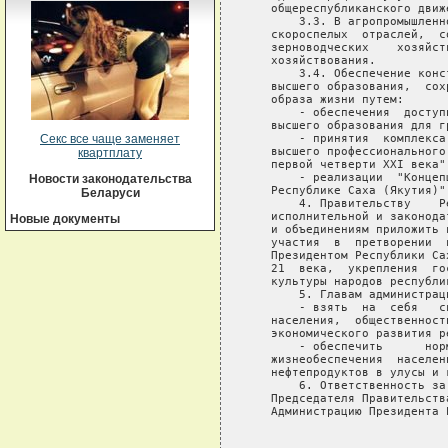
   общереспубликанского движ
       3.3. В агропромышленн
   скороспелых  отраслей,  с
   зерноводческих    хозяйст
   хозяйствования.

       3.4. Обеспечение конс
   высшего образования,  сох
   образа жизни путем:

       - обеспечения  доступ
   высшего образования для г
       - принятия  комплекса
Секс все чаще заменяет
   высшего профессионального
квартплату
   первой четверти XXI века";
       - реализации  "Концеп
Новости законодательства
   Республике Саха (Якутия)".
Беларуси
       4. Правительству    Р
   исполнительной и законода
Новые документы
   и объединениям приложить 
   участия  в  претворении  
   Президентом Республики Са
   21  века,  укрепления  го
   культуры народов республик
       5. Главам администрац
       - взять  на  себя   с
   населения,  общественност
   экономического развития р
       - обеспечить      нор
   жизнеобеспечения  населен
   нефтепродуктов в улусы и 
       6. Ответственность за
   Председателя Правительств
   Администрацию Президента 
                            