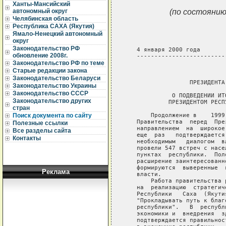
Ханты-Мансийский
(по состоянию
автономный округ
Челябинская область
Республика САХА (Якутия)
Ямало-Ненецкий автономный
округ
Законодательство РФ
   4 января 2000 года       
обновление 2008г.
   -------------------------
Законодательство РФ по теме
                             
Старые редакции закона
Законодательство Беларуси
                  ПРЕЗИДЕНТА
Законодательство Украины
Законодательство СССР
             О ПОДВЕДЕНИИ ИТ
Законодательство других
            ПРЕЗИДЕНТОМ РЕСП
стран
       Продолжение в    1999
Поиск документа по сайту
   Правительства  перед  Пре
Полезные ссылки
   направлением  на  широкое
Все разделы сайта
   еще  раз   подтверждается
Контакты
   необходимым   диалогом  в
   провели 547 встреч с насе
   пунктах  республики.  Пол
   расширение заинтересованн
   формируются  выверенные  
Реклама
   власти.

       Работа правительства 
   на  реализацию  стратегич
   Республики   Саха  (Якути
   "Прокладывать путь к благ
   республики".   В  республ
   экономики и  внедрения  з
   подтверждается правильнос