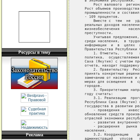
   в экономике республики.

       Рост валового  регион
   Рост объемов производства
   промышленности и составил
   - 109 процентов.

       Вместе с  тем  не  уд
   реальных доходов населени
   жизнеобеспечения    насел
   преступности.

       Учитывая предложения,
   среди населения,  в трудо
   информации  и  в  целях  
   Правительства Республики 
Ресурсы в тему
       1. Отметить,   что   
   политика,  осуществляемая
   Саха (Якутия) с учетом пр
   отчета, находит поддержку
       2. Правительству  Рес
   принять конкретные решени
   замечанию от населения и 
   мерах для освещения  в  с
   городов.

       3. Приоритетными напр
   году считать:

       3.1. Реализацию  прог
   Республики Саха (Якутия) 
   государства в развитии ре
       - проведения    инвес
   обновление средств произв
   отраслей экономики республ
       - развития внутреннег
       - расширения   рынка 
   населения.

       3.2. Координацию    д
Реклама
   администраций   улусов   