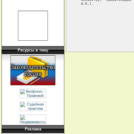
   А.К.).

                            
                            
                            
Ресурсы в тему
Реклама