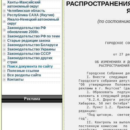
РАСПРОСТРАНЕНИЯ
Ханты-Мансийский
автономный округ
Челябинская область
Республика САХА (Якутия)
Ямало-Ненецкий автономный
(по состоянию
округ
Законодательство РФ
обновление 2008г.
Законодательство РФ по теме
Старые редакции закона
                ГОРОДСКОЕ СО
Законодательство Беларуси
Законодательство Украины
                             
Законодательство СССР
                    от 27 де
Законодательство других
           ОБ ИЗМЕНЕНИЯХ И Д
стран
             РАСПРОСТРАНЕНИЯ
Поиск документа по сайту
Полезные ссылки
       Городское Собрание де
Все разделы сайта
       I. Внести  следующие 
Контакты
   Городского собрания депут
   "Об  утверждении  Положен
   рекламы в г. Якутске" (да
       1. Образовать  подпун
   изложить в следующей редак
Реклама
       "6.2.4. Дороги  респу
   Хабарова, 50 лет Октября".
       2. Пункт 1.2.  Прилож
   редакции:

       "Под щитовую,  светов
   год".

       II. Контроль за выпол
   постоянную комиссию   по 
   хозяйству,  приватизации 