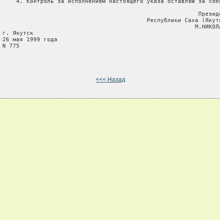
     4. Контроль за исполнением настоящего указа оставляю за собо
                                                          Президе
                                           Республики Саха (Якути
                                                         М.НИКОЛА
 г. Якутск

 26 мая 1999 года

 N 775

<<< Назад