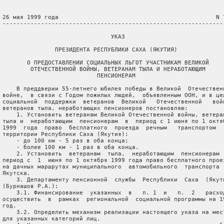
 26 мая 1999 года                                             N 7
 ----------------------------------------------------------------
                                УКАЗ

                ПРЕЗИДЕНТА РЕСПУБЛИКИ САХА (ЯКУТИЯ)

        О ПРЕДОСТАВЛЕНИИ СОЦИАЛЬНЫХ ЛЬГОТ УЧАСТНИКАМ ВЕЛИКОЙ

         ОТЕЧЕСТВЕННОЙ ВОЙНЫ, ВЕТЕРАНАМ ТЫЛА И НЕРАБОТАЮЩИМ

                            ПЕНСИОНЕРАМ

     В преддверии 55-летнего юбилея победы в Великой  Отечественн
 войне,  в связи с Годом пожилых людей,  объявленным ООН, и в цел
 социальной  поддержки  ветеранов  Великой   Отечественной   войн
 ветеранов тыла, неработающих пенсионеров постановляю:

     1. Установить ветеранам Великой Отечественной войны, ветеран
 тыла и  неработающим  пенсионерам  в  период с 1 июня по 1 октяб
 1999  года  право  бесплатного  проезда  речным   транспортом   
 территории Республики Саха (Якутия):

     - до 100 км - 5 раз в оба конца;

     - более 100 км - 1 раз в оба конца.

     2. Установить  ветеранам  тыла,  неработающим  пенсионерам  
 период с  1  июня по 1 октября 1999 года право бесплатного проез
 на дачных маршрутах муниципального  автомобильного  транспорта  
 Якутска.

     3. Департаменту пенсионной  службы  Республики  Саха  (Якути
 (Бурнашов Р.А.):

     3.1. Финансирование  указанных  в   п. 1  и   п.  2   расход
 осуществить  в  рамках  региональной  социальной программы на 19
 год.

     3.2. Определить механизм реализации настоящего указа на мест
 для указанных категорий лиц.
