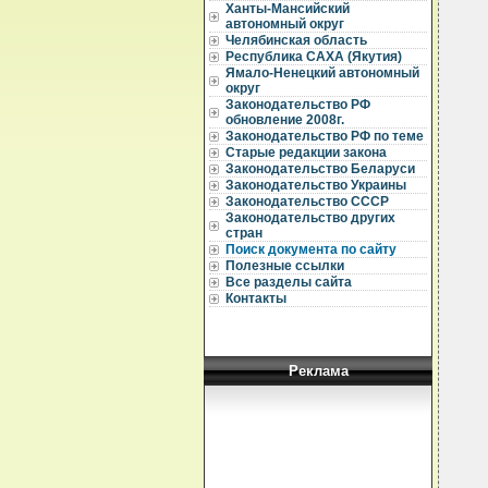
Ханты-Мансийский
автономный округ
  
Челябинская область
  
Республика САХА (Якутия)
Ямало-Ненецкий автономный
  
округ
Законодательство РФ
  
обновление 2008г.
Законодательство РФ по теме
  
  
Старые редакции закона
  
Законодательство Беларуси
Законодательство Украины
  
Законодательство СССР
  
Законодательство других
  
стран
  
Поиск документа по сайту
  
  
Полезные ссылки
  
Все разделы сайта
  
Контакты
  
  
  
  
  
Реклама
  
  
  
  
  
  
  
  