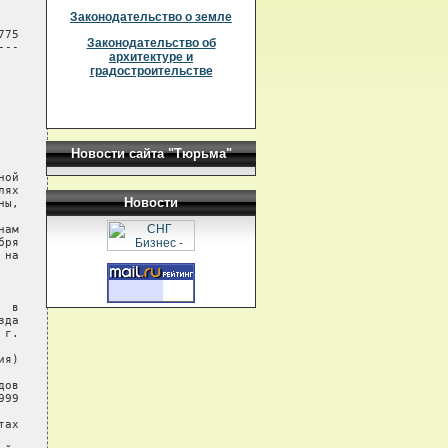
Законодательство о земле
75

Законодательство об
--

архитектуре и
градостроительстве
Новости сайта "Тюрьма"
ой

ях

Новости
ы,

ам

ря

на

 в

да

г.

я)

ов

99

ах
