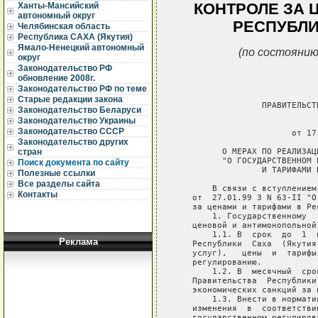
КОНТРОЛЕ ЗА 
Ханты-Мансийский
автономный округ
РЕСПУБЛИ
Челябинская область
Республика САХА (Якутия)
Ямало-Ненецкий автономный
(по состоянию
округ
Законодательство РФ
обновление 2008г.
Законодательство РФ по теме
Старые редакции закона
                 ПРАВИТЕЛЬСТ
Законодательство Беларуси
Законодательство Украины
                             
Законодательство СССР
                       от 17
Законодательство других
         О МЕРАХ ПО РЕАЛИЗАЦ
стран
         "О ГОСУДАРСТВЕННОМ 
Поиск документа по сайту
                 И ТАРИФАМИ 
Полезные ссылки
Все разделы сайта
       В связи с вступлением
Контакты
   от  27.01.99 З N 63-II "О
   за ценами и тарифами в Ре
       1. Государственному  
   ценовой и антимонопольной 
       1.1. В  срок  до  1  
Реклама
   Республики  Саха  (Якутия
   услуг),   цены  и  тарифы
   регулированию.

       1.2. В  месячный  сро
   Правительства  Республики
   экономических санкций за 
       1.3. Внести в нормати
   изменения  в  соответстви
   государственном регулиров