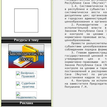
   Республике Саха (Якутия)".
       1.4. Систематически п
   в республике и субъектах 
   систематически  вести  ко
   дисциплины цен; организов
   и городских администраций
   ценообразования и организа
       2. Руководителям    р
   исполнительной  власти  в
   Законом Республики Саха (
   и  контроле  за  ценами  
   нормативно-правовые акты,
Ресурсы в тему
   ценообразованию.

       Провести разъяснитель
   субъектами ценообразовани
   соблюдением порядка форми
       3. Главам администрац
   государственной ценовой п
   утверждения   цен   и   т
   нормативно-правовыми  акт
   Закона Республики Саха (Я
   контроле за ценами и тари
   постановлений и распоряже
   Саха  (Якутия)  по  регул
   расстановке кадров по цен
       4. Контроль за исполн
   на заместителя Председате
   Полушкина Г.Н.

                            
                            
                            
Реклама