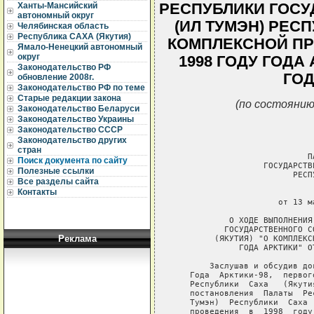
РЕСПУБЛИКИ ГОСУ
Ханты-Мансийский
автономный округ
(ИЛ ТУМЭН) РЕСП
Челябинская область
Республика САХА (Якутия)
КОМПЛЕКСНОЙ ПР
Ямало-Ненецкий автономный
округ
1998 ГОДУ ГОДА 
Законодательство РФ
ГОДА
обновление 2008г.
Законодательство РФ по теме
Старые редакции закона
(по состоянию
Законодательство Беларуси
Законодательство Украины
Законодательство СССР
Законодательство других
стран
                           ПА
Поиск документа по сайту
                  ГОСУДАРСТВ
Полезные ссылки
                        РЕСП
Все разделы сайта
Контакты
                             
                     от 13 м
           О ХОДЕ ВЫПОЛНЕНИЯ
          ГОСУДАРСТВЕННОГО С
Реклама
        (ЯКУТИЯ) "О КОМПЛЕКС
             ГОДА АРКТИКИ" О
       Заслушав и обсудив до
   Года  Арктики-98,  первог
   Республики  Саха   (Якути
   постановления  Палаты  Ре
   Тумэн)  Республики  Саха 
   проведения  в  1998  году