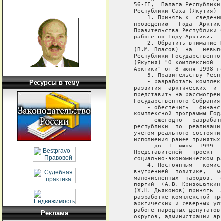
   56-II,  Палата Республики
   Республики Саха (Якутия) п
       1. Принять к  сведени
   проведению   Года  Арктик
   Правительства Республики 
   работе по Году Арктики.

       2. Обратить внимание 
   (В.М. Власов)  на   невып
   Республики Государственно
   (Якутия) "О комплексной  
   Арктики" от 8 июля 1998 го
       3. Правительству Респ
       - разработать комплек
Ресурсы в тему
   развития  арктических  и 
   представить на рассмотрен
   Государственного Собрания
       - обеспечить   финанс
   комплексной программы Год
       - ежегодно   разрабат
   республики  по  реализаци
   учетом реального состояни
   исполнения ранее принятых 
       - до  1  июля  1999  
   Представителей   проект  
   социально-экономическом р
       4. Постоянным   комис
   внутренней  политике,   м
   малочисленных  народов,  
   партий  (А.В. Кривошапкин
   (Х.Н. Дьяконов) принять  
   разработке комплексной пр
   арктических и северных ул
   работе народных депутатов
Реклама
   округов, администрации ар