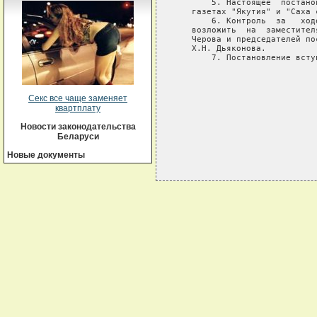
       5. Настоящее  постано
   газетах "Якутия" и "Саха с
       6. Контроль  за   ход
   возложить  на  заместител
   Черова и председателей по
   Х.Н. Дьяконова.

       7. Постановление всту
                            
                            
                            
Секс все чаще заменяет
квартплату
Новости законодательства
Беларуси
Новые документы