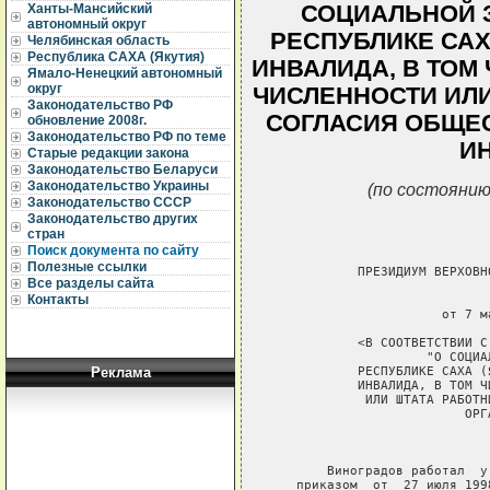
СОЦИАЛЬНОЙ 
Ханты-Мансийский
автономный округ
РЕСПУБЛИКЕ САХ
Челябинская область
Республика САХА (Якутия)
ИНВАЛИДА, В ТОМ
Ямало-Ненецкий автономный
округ
ЧИСЛЕННОСТИ ИЛИ
Законодательство РФ
СОГЛАСИЯ ОБЩЕ
обновление 2008г.
Законодательство РФ по теме
И
Старые редакции закона
Законодательство Беларуси
Законодательство Украины
(по состоянию
Законодательство СССР
Законодательство других
стран
Поиск документа по сайту
Полезные ссылки
           ПРЕЗИДИУМ ВЕРХОВН
Все разделы сайта
Контакты
                             
                      от 7 м
           <В СООТВЕТСТВИИ С
                    "О СОЦИА
           РЕСПУБЛИКЕ САХА (
Реклама
           ИНВАЛИДА, В ТОМ Ч
            ИЛИ ШТАТА РАБОТН
                         ОРГ
                             
       Виноградов работал  у
   приказом  от  27 июля 199