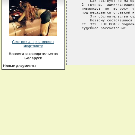
       Как явствует из матер
   2  группы,  администрация
   инвалидов  по  вопросу  у
   подтверждается справкой на
       Эти обстоятельства су
       Поэтому состоявшиеся 
   ст. 329  ГПК РСФСР подлеж
   судебное рассмотрение.

Секс все чаще заменяет
квартплату
Новости законодательства
Беларуси
Новые документы