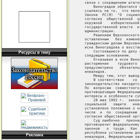
   связи с сокращением штатов
       Виноградов обратился 
   ссылаясь на то,  что явля
   Закона  РС(Я)  "О  социал
   согласия  общественной  о
   окружной    избирательной
   государственной власти  и
   администрации.

       Решением Верхоянского
   оставленным   без  измене
   гражданским делам Верховн
   иске Виноградова о восста
       Состоявшиеся по делу 
Ресурсы в тему
   следующим основаниям.

       Отказывая в иске Вино
   расторжении    трудового 
   предусмотрено   обязатель
   инвалидов.

       Между тем, этот вывод
       В соответствии    со 
   законодательство находитс
   По  вопросам  совместного
   противоречащие Федеральны
   интересы и особенности суб
       28 мая 1992 г.  закон
   социальной   защите   инв
   установлено положение о н
   числе  и  по  сокращению 
   согласия общественной орг
       Суд ошибочно   призна
   противоречит федеральному
   законов   о  труде.  Как 
   республики установлены до
Реклама
   инвалидов, Федеральным за