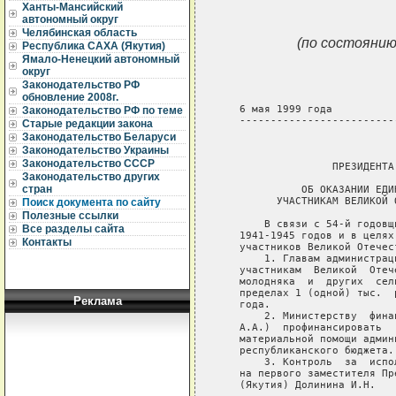
Ханты-Мансийский
автономный округ
Челябинская область
(по состоянию
Республика САХА (Якутия)
Ямало-Ненецкий автономный
округ
Законодательство РФ
обновление 2008г.
   6 мая 1999 года          
Законодательство РФ по теме
   -------------------------
Старые редакции закона
Законодательство Беларуси
                             
Законодательство Украины
Законодательство СССР
                  ПРЕЗИДЕНТА
Законодательство других
стран
             ОБ ОКАЗАНИИ ЕДИ
         УЧАСТНИКАМ ВЕЛИКОЙ 
Поиск документа по сайту
Полезные ссылки
       В связи с 54-й годовщ
Все разделы сайта
   1941-1945 годов и в целях
Контакты
   участников Великой Отечес
       1. Главам администрац
   участникам  Великой  Отеч
   молодняка  и  других  сел
   пределах 1 (одной) тыс.  
Реклама
   года.

       2. Министерству  фина
   А.А.)  профинансировать  
   материальной помощи админ
   республиканского бюджета.

       3. Контроль  за  испо
   на первого заместителя Пр
   (Якутия) Долинина И.Н.
