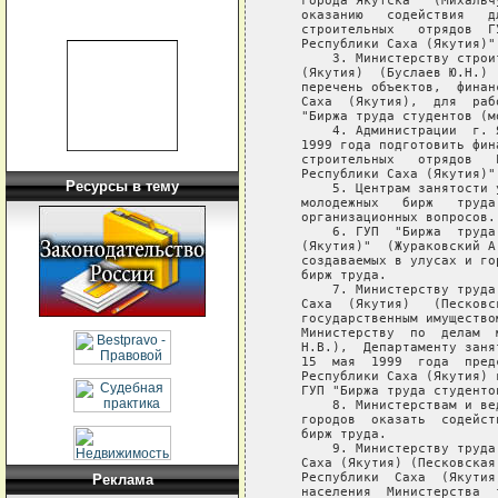
   города Якутска   (Михальч
   оказанию   содействия   д
   строительных   отрядов  Г
   Республики Саха (Якутия)".
       3. Министерству строи
   (Якутия)  (Буслаев Ю.Н.) 
   перечень объектов,  финан
   Саха  (Якутия),  для  раб
   "Биржа труда студентов (м
       4. Администрации  г. 
   1999 года подготовить фин
   строительных   отрядов   
   Республики Саха (Якутия)".
Ресурсы в тему
       5. Центрам занятости 
   молодежных   бирж   труда
   организационных вопросов.

       6. ГУП  "Биржа  труда
   (Якутия)"  (Жураковский А
   создаваемых в улусах и го
   бирж труда.

       7. Министерству труда
   Саха  (Якутия)   (Песковс
   государственным имущество
   Министерству  по  делам  
   Н.В.),  Департаменту заня
   15  мая  1999  года  пред
   Республики Саха (Якутия) 
   ГУП "Биржа труда студенто
       8. Министерствам и ве
   городов  оказать  содейст
   бирж труда.

       9. Министерству труда
   Саха (Якутия) (Песковская
   Республики  Саха  (Якутия
Реклама
   населения  Министерства  