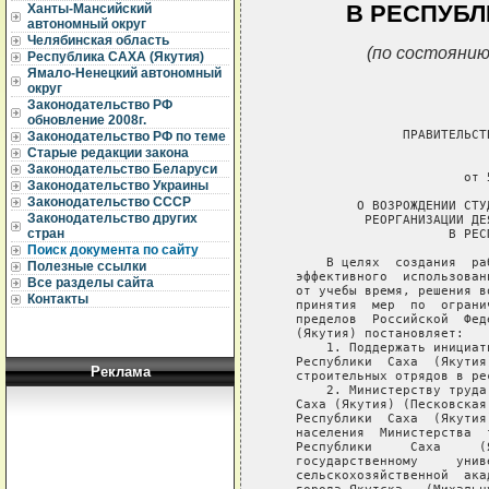
В РЕСПУБЛ
Ханты-Мансийский
автономный округ
Челябинская область
(по состоянию
Республика САХА (Якутия)
Ямало-Ненецкий автономный
округ
Законодательство РФ
обновление 2008г.
                 ПРАВИТЕЛЬСТ
Законодательство РФ по теме
Старые редакции закона
                             
Законодательство Беларуси
                         от 
Законодательство Украины
Законодательство СССР
           О ВОЗРОЖДЕНИИ СТУ
Законодательство других
            РЕОРГАНИЗАЦИИ ДЕ
стран
                       В РЕС
Поиск документа по сайту
       В целях  создания  ра
Полезные ссылки
   эффективного  использован
Все разделы сайта
   от учебы время, решения в
Контакты
   принятия  мер  по  ограни
   пределов  Российской  Фед
   (Якутия) постановляет:

       1. Поддержать инициат
   Республики  Саха  (Якутия
Реклама
   строительных отрядов в рес
       2. Министерству труда
   Саха (Якутия) (Песковская
   Республики  Саха  (Якутия
   населения  Министерства  
   Республики     Саха     (
   государственному     унив
   сельскохозяйственной  ака