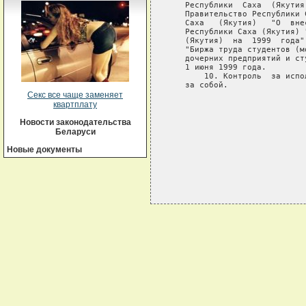
   Республики  Саха  (Якутия
   Правительство Республики 
   Саха   (Якутия)   "О  вне
   Республики Саха (Якутия) 
   (Якутия)  на  1999  года"
   "Биржа труда студентов (м
   дочерних предприятий и ст
   1 июня 1999 года.

       10. Контроль  за испо
   за собой.

Секс все чаще заменяет
                            
квартплату
                            
                            
Новости законодательства
Беларуси
Новые документы