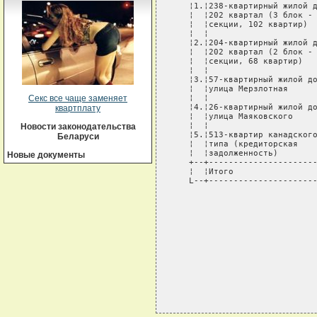
   ¦1.¦238-квартирный жилой д
   ¦  ¦202 квартал (3 блок - 
   ¦  ¦секции, 102 квартир)  
   ¦  ¦                      
   ¦2.¦204-квартирный жилой д
   ¦  ¦202 квартал (2 блок - 
   ¦  ¦секции, 68 квартир)   
   ¦  ¦                      
   ¦3.¦57-квартирный жилой до
   ¦  ¦улица Мерзлотная      
   ¦  ¦                      
Секс все чаще заменяет
   ¦4.¦26-квартирный жилой до
квартплату
   ¦  ¦улица Маяковского     
   ¦  ¦                      
Новости законодательства
   ¦5.¦513-квартир канадского
Беларуси
   ¦  ¦типа (кредиторская    
   ¦  ¦задолженность)        
Новые документы
   +--+----------------------
   ¦  ¦Итого                 
   L--+----------------------
                             
                             
                             
                             