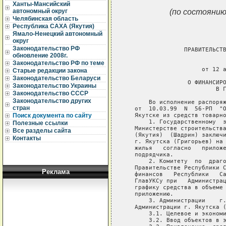
Ханты-Мансийский
(по состоянию
автономный округ
Челябинская область
Республика САХА (Якутия)
Ямало-Ненецкий автономный
округ
Законодательство РФ
                 ПРАВИТЕЛЬСТВ
обновление 2008г.
                             
Законодательство РФ по теме
                      от 12 а
Старые редакции закона
Законодательство Беларуси
                  О ФИНАНСИРО
Законодательство Украины
                          В Г
Законодательство СССР
Законодательство других
       Во исполнение распоряж
стран
   от  10.03.99  N  56-РП  "О
   Якутске из средств товарно
Поиск документа по сайту
       1. Государственному  з
Полезные ссылки
   Министерстве строительства
Все разделы сайта
   (Якутия)  (Шадрин) заключи
Контакты
   г. Якутска (Григорьев) на 
   жилья   согласно   приложе
   подрядчика.

       2. Комитету  по  драго
   Правительстве Республики С
Реклама
   финансов   Республики   Са
   ГлавУКСу при   Администрац
   графику средства в объеме 
   приложению.

       3. Администрации    г.
   Администрации г. Якутска (
       3.1. Целевое и экономи
       3.2. Ввод объектов в э