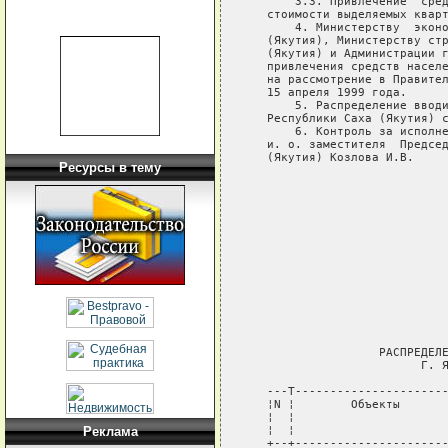
       3.3. Привлечение  сред
   стоимости выделяемых кварт
       4. Министерству  эконо
   (Якутия), Министерству стр
   (Якутия) и Администрации г
   привлечения средств населе
   на рассмотрение в Правител
   15 апреля 1999 года.

       5. Распределение вводи
   Республики Саха (Якутия) с
       6. Контроль за исполне
   и. о. заместителя  Председ
   (Якутия) Козлова И.В.

Ресурсы в тему
                             
                             
                             
                             
                             
                             
                             
                   РАСПРЕДЕЛЕ
                         Г. Я
   ---T----------------------
   ¦N ¦        Объекты       
   ¦  ¦                      
   ¦  ¦                      
Реклама
   +--+----------------------