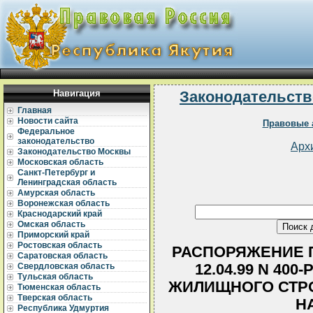
Навигация
Законодательств
Главная
Новости сайта
Правовые 
Федеральное
законодательство
Арх
Законодательство Москвы
Московская область
Санкт-Петербург и
Ленинградская область
Амурская область
Воронежская область
Краснодарский край
Омская область
Приморский край
Ростовская область
РАСПОРЯЖЕНИЕ П
Саратовская область
12.04.99 N 40
Свердловская область
Тульская область
ЖИЛИЩНОГО СТРО
Тюменская область
Тверская область
НА
Республика Удмуртия