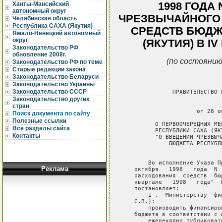
1998 ГОДА 
Ханты-Мансийский
автономный округ
ЧРЕЗВЫЧАЙНОГО
Челябинская область
Республика САХА (Якутия)
СРЕДСТВ БЮДЖ
Ямало-Ненецкий автономный
округ
(ЯКУТИЯ) В IV
Законодательство РФ
обновление 2008г.
(по состоянию
Законодательство РФ по теме
Старые редакции закона
Законодательство Беларуси
Законодательство Украины
Законодательство СССР
              ПРАВИТЕЛЬСТВО 
Законодательство других
                             
стран
                     от 28 о
Поиск документа по сайту
Полезные ссылки
         О ПЕРВООЧЕРЕДНЫХ МЕ
Все разделы сайта
         РЕСПУБЛИКИ САХА (ЯК
Контакты
         "О ВВЕДЕНИИ ЧРЕЗВЫЧ
             БЮДЖЕТА РЕСПУБЛ
                             
       Во исполнение Указа П
Реклама
   октября   1998   года  N 
   расходования  средств  бю
   квартале   1998   года"  
   постановляет:

       1 .  Министерству  фи
   С.В.):

       производить финансиро
   бюджета в соответствии с 
       ежедекадно публиковат