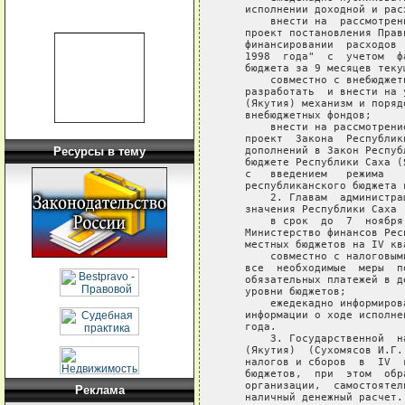
   исполнении доходной и рас
       внести на  рассмотрен
   проект постановления Прав
   финансировании  расходов 
   1998  года"  с  учетом  ф
   бюджета за 9 месяцев текущ
       совместно с внебюджет
   разработать  и внести на 
   (Якутия) механизм и поряд
   внебюджетных фондов;

       внести на рассмотрени
   проект  Закона  Республик
   дополнений в Закон Респуб
Ресурсы в тему
   бюджете Республики Саха (
   с   введением   режима   
   республиканского бюджета 
       2. Главам  администра
   значения Республики Саха (
       в срок  до  7  ноября
   Министерство финансов Рес
   местных бюджетов на IV ква
       совместно с налоговым
   все  необходимые  меры  п
   обязательных платежей в д
   уровни бюджетов;

       ежедекадно информиров
   информации о ходе исполне
   года.

       3. Государственной  н
   (Якутия)  (Сухомясов И.Г.
   налогов и сборов  в  IV  
   бюджетов,  при  этом  обр
   организации,  самостоятел
Реклама
   наличный денежный расчет.
