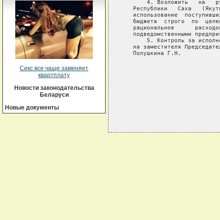
       4. Возложить   на   р
   Республики   Саха   (Якут
   использование  поступивши
   бюджета  строго  по  целе
   рациональное      расходо
   подведомственными предпри
       5. Контроль за исполн
   на заместителя Председате
   Полушкина Г.Н.

                            
Секс все чаще заменяет
                            
квартплату
                            
Новости законодательства
Беларуси
Новые документы