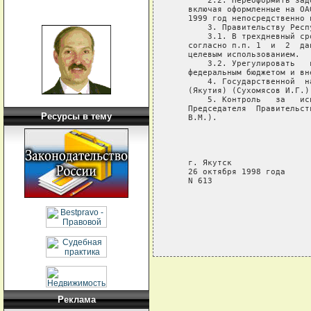
       2.2. Переоформить зад
   включая оформленные на ОА
   1999 год непосредственно 
       3. Правительству Респ
       3.1. В трехдневный ср
   согласно п.п. 1  и  2  да
   целевым использованием.

       3.2. Урегулировать   
   федеральным бюджетом и вн
       4. Государственной  н
   (Якутия) (Сухомясов И.Г.)
       5. Контроль   за   ис
   Председателя  Правительст
Ресурсы в тему
   В.М.).

                            
                            
                            
   г. Якутск

   26 октября 1998 года

   N 613

Реклама