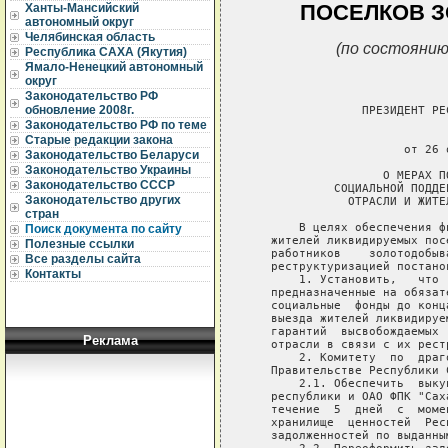
ПОСЕЛКОВ 
Ханты-Мансийский
автономный округ
Челябинская область
(по состоянию
Республика САХА (Якутия)
Ямало-Ненецкий автономный
округ
Законодательство РФ
обновление 2008г.
                ПРЕЗИДЕНТ РЕ
Законодательство РФ по теме
                             
Старые редакции закона
                      от 26 
Законодательство Беларуси
Законодательство Украины
                   О МЕРАХ П
Законодательство СССР
            СОЦИАЛЬНОЙ ПОДДЕ
Законодательство других
              ОТРАСЛИ И ЖИТЕ
стран
       В целях обеспечения ф
Поиск документа по сайту
   жителей ликвидируемых пос
Полезные ссылки
   работников    золотодобыв
Все разделы сайта
   реструктуризацией постанов
Контакты
       1. Установить,   что 
   предназначенные на обязат
   социальные  фонды до конц
   выезда жителей ликвидируе
   гарантий  высвобождаемых 
Реклама
   отрасли в связи с их рестр
       2. Комитету  по  драг
   Правительстве Республики 
       2.1. Обеспечить  выку
   республики и ОАО ФПК "Сах
   течение  5  дней  с  моме
   хранилище  ценностей  Рес
   задолженностей по выданным