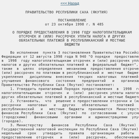
<<< Назад
рации от 12 августа 1998 года N 940 "О порядке  предоставления
   в  1998  году налогоплательщикам отсрочек и (или) рассрочек уплаты
   налогов и других обязательных платежей в  федеральный  бюджет",  а
   также  в  целях  определения  механизма  предоставления отсрочек и
   (или) рассрочек по платежам в республиканский и  местные  бюджеты,
   укрепления   дисциплины  внесения  текущих  налоговых  платежей  и
   улучшения  финансового   состояния   предприятий   и   организаций
   Правительство Республики Саха (Якутия) постановляет:
       1. Утвердить прилагаемый Порядок предоставления  в  1998  году
   налогоплательщикам  отсрочек  и  (или)  рассрочек уплаты налогов и
   других обязательных платежей в республиканский и местные бюджеты.
       2. Установить,  что  решение о предоставлении отсрочки и (или)
   рассрочки   налоговых   и   других   обязательных    платежей    в
   республиканский   и   местные  бюджеты  принимается  Министерством
   финансов Республики  Саха  (Якутия)  по  согласованию  с  улусными
   (городскими)   финансовыми   органами   и  администрациями  улусов
   (городов).
       3. Министерству    финансов   Республики   Саха   (Якутия)   и
   Государственной налоговой инспекции по Республике Саха (Якутия)  в
   недельный   срок   утвердить   правила   организации   работы   по
   предоставлению  отсрочек   и   (или)   рассрочек,   обеспечивающих
   реализацию настоящего постановления.

                                      Первый заместитель Председателя
                               Правительства Республики Саха (Якутия)
                                                            И.ДОЛИНИН






                                                            Утвержден
                                         постановлением Правительства
                                             Республики Саха (Якутия)
                                          от 23 октября 1998 г. N 485

                                ПОРЯДОК
         ПРЕДОСТАВЛЕНИЯ В 1998 ГОДУ НАЛОГОПЛАТЕЛЬЩИКАМ ОТСРОЧЕК
         И (ИЛИ) РАССРОЧЕК УПЛАТЫ НАЛОГОВ И ДРУГИХ ОБЯЗАТЕЛЬНЫХ
              ПЛАТЕЖЕЙ В РЕСПУБЛИКАНСКИЙ И МЕСТНЫЕ БЮДЖЕТЫ

       Настоящий Порядок определяет механизм предоставления  отсрочек
   и  (или) рассрочек уплаты налогов и других обязательных платежей в
   республиканский и местные бюджеты (далее именуются - платежи).
       1. В  целях настоящего Порядка отсрочкой (рассрочкой) платежей
   в  республиканский  (местный)  бюджет  считается  изменение  срока
   исполнения  налогового  обязательства  с отнесением установленного
   срока уплаты налога или его части на более поздний срок.
       При отсрочке    срок   исполнения   налогового   обязательства
   изменяется с условием единовременной уплаты  отсроченных  платежей
   по окончании отсрочки.
       При рассрочке устанавливается поэтапное внесение  платежей  по
   графику,  утверждаемому  Министерством  финансов  Республики  Саха
   (Якутия)  по  согласованию  с  улусными  (городскими)  финансовыми
   органами и администрациями улусов (городов).
       2. Отсрочки  и  (или)   рассрочки   платежей   предоставляются
   налогоплательщику в индивидуальном порядке на срок, не превышающий
   пределов текущего финансового года.
       3. Отсрочка  и  (или)  рассрочка  может  быть предоставлена по
   одному или нескольким налогам.
       Отсрочка и  (или) рассрочка предоставляется по уплате суммы не
   внесенного в срок налога (недоимки).  Отсрочка и  (или)  рассрочка
   уплаты    пеней    за   несвоевременное   внесение   платежей   не
   предоставляется,  за  исключением   случаев,   предусмотренных   в
   подпункте "б" пункта 6 настоящего Порядка.
       4. Решение  о  предоставлении  отсрочки  и   (или)   рассрочки
   платежей,   доначисленных   органами   Государственной   налоговой
   инспекции  по  Республике  Саха  (Якутия)  в  ходе  документальных
   проверок,  и пеней в республиканский и местные бюджеты принимается
   Министерством финансов Республики Саха (Якутия) по согласованию  с
   улусными   (городскими)  финансовыми  органами  и  администрациями
   улусов (городов)  в  случае  положительного  заключения  по  этому
   вопросу  органов Государственной налоговой инспекции по Республике
   Саха (Якутия).
       5. При  предоставлении  отсрочки и (или) рассрочки платежей на
   сумму отсроченной и (или) рассроченной задолженности  производится
   начисление   процентов   в   размерах,  установленных  статьей  23
   Федерального закона "О Федеральном бюджете на 1998 год" и  пунктом
   6  настоящего  Порядка.  Начисленные  проценты  подлежат  уплате в
   республиканский  (местный)  бюджет   одновременно   с   погашением
   отсроченной задолженности или соответствующей части задолженности,
   по которой была предоставлена отсрочка.
       6. Отсрочки    и   (или)   рассрочки   платежей   могут   быть
   предоставлены налогоплательщикам на следующих основаниях:
       а) в   случае   задержки  финансирования  из  республиканского
   (местного) бюджета или оплаты выполненного государственного заказа
   -  без  начисления процентов на сумму отсроченной задолженности по
   платежам;
       б) в  случае  появления  признаков банкротства,  оговоренных в
   Федеральном  законе  "О  несостоятельности   (банкротстве)",   при
   единовременной  выплате  налога  или  при  исполнении выставленных
   требований об уплате налогов и соответствующих пеней - с взиманием
   платы  в  виде  процентов  за  пользование бюджетными средствами в
   размере одной второй ставки  рефинансирования  Центрального  банка
   Российской Федерации;
       в) в случае нанесения  значительного  материального  ущерба  в
   результате  стихийного  бедствия,  технологической катастрофы либо
   другого  чрезвычайного  или  непреодолимого  при  данных  условиях
   обстоятельства - с взиманием платы в виде процентов за пользование
   бюджетными   средствами   в   размере   одной    третьей    ставки
   рефинансирования Центрального банка Российской Федерации.
       Все прочие  причины  неплатежей  в  1998  году   не   являются
   основаниями для предоставления отсрочек и (или) рассрочек.
       7. Решение  об  отсрочке  и  (или)   рассрочке   платежей   по
   основаниям,  предусмотренным  в  подпункте "б" пункта 6 настоящего
   Порядка,  может быть принято при предоставлении налогоплательщиком
   обеспечения,  достаточного для покрытия задолженности,  по которой
   испрашивается отсрочка и (или) рассрочка,  а  также  процентов  за
   пользование  бюджетными  средствами,  начисленными  за весь период
   действия  отсрочки  и  (или)  рассрочки.  В  качестве  обеспечения
   выступают   банковская   гарантия  или  иные  способы  обеспечения
   исполнения обязательств.
       8. Для   получения   отсрочки   и   (или)  рассрочки  платежей
   налогоплательщик представляет в Министерство  финансов  Республики
   Саха  (Якутия) или улусный (городской) финансовый орган письменное
   заявление, в котором излагает причины необходимости предоставления
   отсрочки  и (или) рассрочки,  а также обстоятельства,  позволяющие
   ему  своевременно  рассчитаться  с  бюджетом  при   предоставлении
   отсрочки и (или) рассрочки.
       9. К заявлению о предоставлении  отсрочки  и  (или)  рассрочки
   платежей прилагаются:
       а) документы,  подтверждающие   наступление   оснований    для
   получения  отсрочки  и  (или) рассрочки в соответствии с пунктом 6
   настоящего Порядка, утвержденные уполномоченным на это органом;
       б) справка   из   налогового   органа   по  месту  регистрации
   налогоплательщика об имеющейся задолженности по  видам  налогов  с
   разбивкой  по  уровням  бюджетов или подтверждение суммы платежей,
   причитающихся к уплате,  с просьбой об отсрочке и (или)  рассрочке
   которых обращается налогоплательщик;
       в) справка  из  налогового   органа   по   месту   регистрации
   налогоплательщика  о  предоставлявшихся  ранее  отсрочках  и (или)
   рассрочках,  льготах  по  платежам,  включая   предоставленные   в
   соответствии с Указом Президента Российской Федерации от 19 января
   1996  г.  N  65  "О  предоставлении  предприятиям  и  организациям
   отсрочки  по  уплате задолженности по налогам,  пеням и штрафам за
   нарушение налогового законодательства,  образовавшейся до 1 января
   1996  г.",  срок  действия  которых  не  истек  к  моменту  подачи
   заявления;
       г) обязательства  налогоплательщика  по  уплате  отсроченных и
   (или) рассроченных платежей и процентов за пользование  бюджетными
   средствами с указанием сумм и сроков погашения задолженности;
       д) баланс предприятия,  отчет о финансовых  результатах  и  об
   использовании финансовых ресурсов на последнюю отчетную дату;
       е) копии  решений  Министерства   финансов   Республики   Саха
   (Якутия)  по  согласованию  с  улусными  (городскими)  финансовыми
   органами  и  администрациями  улусов  (городов)  о  предоставлении
   отсрочек  и  (или)  рассрочек  платежей в части,  зачисляемой в их
   бюджеты,  с указанием видов налогов,  сумм,  сроков и  причин,  на
   основании   которых  предоставлена  отсрочка  и  (или)  рассрочка,
   заверенные    налоговым    органом    по     месту     регистрации
   налогоплательщика;
       ж) банковская гарантия  или  другой  документ,  подтверждающий
   обеспечение исполнения обязательства,  оформленные в установленном
   порядке,  при наступлении оснований,  изложенных в  подпункте  "б"
   пункта 6 настоящего Порядка.
       Отсутствие указанных  документов   является   основанием   для
   возврата  заявления  нало