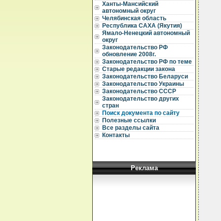
Ханты-Мансийский
автономный округ
Челябинская область
              ПРАВИТЕЛЬСТВО РЕСПУБЛИКИ САХА (ЯКУТИЯ)

                             ПОСТАНОВЛЕНИЕ
                       от 23 октября 1998 г. N 485

        О ПОРЯДКЕ ПРЕДОСТАВЛЕНИЯ В 1998 ГОДУ НАЛОГОПЛАТЕЛЬЩИКАМ
           ОТСРОЧЕК И (ИЛИ) РАССРОЧЕК УПЛАТЫ НАЛОГА И ДРУГИХ
           ОБЯЗАТЕЛЬНЫХ ПЛАТЕЖЕЙ В РЕСПУБЛИКАНСКИЙ И МЕСТНЫЕ
                                БЮДЖЕТЫ

       Во исполнение  пункта 3 постановления Правительства Российской
   Феде
Республика САХА (Якутия)
Ямало-Ненецкий автономный
округ
Законодательство РФ
обновление 2008г.
Законодательство РФ по теме
Старые редакции закона
Законодательство Беларуси
Законодательство Украины
Законодательство СССР
Законодательство других
стран
Поиск документа по сайту
Полезные ссылки
Все разделы сайта
Контакты
Реклама