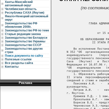
Ханты-Мансийский
автономный округ
(по состоянию
Челябинская область
Республика САХА (Якутия)
Ямало-Ненецкий автономный
округ
Законодательство РФ
                ГЛАВА АДМИНИ
обновление 2008г.
                            
Законодательство РФ по теме
                     от 15 о
Старые редакции закона
Законодательство Беларуси
           ОБ ОБРАЗОВАНИИ РА
Законодательство Украины
                  II ЭТАПА П
Законодательство СССР
Законодательство других
       Во исполнение Постано
   N 352 "Об  организационно
стран
   индивидуального    (персо
Поиск документа по сайту
   государственного пенсионн
Полезные ссылки
   Саха   (Якутия)   и  Пост
Все разделы сайта
   Федерации от 16.07.96 г. 
Контакты
   "Об   индивидуальном   (п
   государственного пенсионн
       1. Образовать рабочую
   II  этапа  персонифициров
   сведений о стаже и зарабо
Реклама
       Поисеева А.И.   -   з
   руководитель.

       Петров А.И.   -   нач
   г. Якутска.

       Еремеев Л.Д. - 1 зам.
       Прокопьева А.Г. - зам
       Борисов Б.Е. - предст
       Чернявская Э.3.-предс
       Афанасьев С.В. - пред