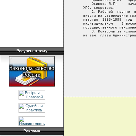
       Осипова Л.Г.  -  нача
   УПС, секретарь.

       2. Рабочей  группе  в
   внести на утверждение гла
   квартал  1998-1999  год  
   индивидуальном    (персон
   государственного пенсионн
       3. Контроль за исполн
   на зам. главы Администрац
                            
                            
Ресурсы в тему
                            
                            
                            
Реклама