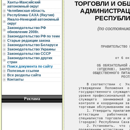
ТОРГОВЛИ И ОБ
Ханты-Мансийский
автономный округ
АДМИНИСТРАЦИ
Челябинская область
Республика САХА (Якутия)
РЕСПУБЛИ
Ямало-Ненецкий автономный
округ
(по состоянию
Законодательство РФ
обновление 2008г.
Законодательство РФ по теме
Старые редакции закона
Законодательство Беларуси
              ПРАВИТЕЛЬСТВО РЕСПУБЛИКИ САХА (ЯКУТИЯ)

                              РАСПОРЯЖЕНИЕ
                     от 6 октября 1998 г. N 1055-р

            ОБ ОБЯЗАТЕЛЬНОЙ АТТЕСТАЦИИ РАБОТНИКОВ УПРАВЛЕНИЙ
            (ОТДЕЛОВ), ЗАКРЕПЛЕННЫХ СПЕЦИАЛИСТОВ ТОРГОВЛИ И
          ОБЩЕСТВЕННОГО ПИТАНИЯ АДМИНИСТРАЦИЙ УЛУСОВ (ГОРОДОВ)
                        РЕСПУБЛИКИ САХА (ЯКУТИЯ)

       В соответствии  с  Указом  Президента Российской Федерации "Об
   утверждении  Положения  о   проведении   аттестации   федерального
   государственного служащего" от 09.03.96 N 353, в целях определения
   уровня профессиональной подготовки и соответствия государственного
   служащего   занимаемой  должности,  для  осуществления  грамотного
   контроля и координации за деятельностью предприятий,  занимающихся
   торговым обслуживанием населения:
       1. Утвердить прилагаемое Положение о  проведении  обязательной
   аттестации    работников    управлений   (отделов),   закрепленных
   специалистов торговли и общественного питания администраций улусов
   (городов) Республики Саха (Якутия).
       2. Установить,  что  расходы,  связанные  с   организацией   и
   проведением аттестации,  производятся за счет администраций улусов
   (городов) Республики Саха (Якутия).
       3. Министерству материальных ресурсов,  торговли, транспорта и
   связи Республики Саха (Якутия) (Членов В.М.):
       образовать центральную аттестационно-квалификационную комиссию
   по  утверждению  аттестации   работников   управлений   (отделов),
   закрепленных   специалистов   торговли   и  общественного  питания
   администраций улусов и городов республики;
       провести в   срок   до   31  декабря  1998  года  обязательную
   аттестацию   работников   управлений    (отделов),    закрепленных
   специалистов торговли и общественного питания администраций улусов
   (городов) Республики Саха (Якутия).
       4. Контроль  за  исполнением настоящего распоряжения возложить
   на   заместителя   министра   материальных   ресурсов,   торговли,
   транспорта  и связи Республики Саха (Якутия) Сидорова С.П.  и глав
   администраций улусов (городов).

                                      Первый заместитель Председателя
                               Правительства Республики Саха (Якутия)
                                                            С.НАЗАРОВ






                                                           Утверждено
                                          Распоряжением Правительства
                                             Республики Саха (Якутия)
                                        от 6 октября 1998 г. N 1055-р

                               ПОЛОЖЕНИЕ
            О ПРОВЕДЕНИИ ОБЯЗАТЕЛЬНОЙ АТТЕСТАЦИИ РАБОТНИКОВ
            УПРАВЛЕНИЙ (ОТДЕЛОВ), ЗАКРЕПЛЕННЫХ СПЕЦИАЛИСТОВ
             ТОРГОВЛИ И ОБЩЕСТВЕННОГО ПИТАНИЯ АДМИНИСТРАЦИЙ
               УЛУСОВ (ГОРОДОВ) РЕСПУБЛИКИ САХА (ЯКУТИЯ)


                           I. ОБЩИЕ ПОЛОЖЕНИЯ

       1. Аттестация  работников  управлений (отделов),  закрепленных
   специалистов торговли и общественного питания администраций улусов
   (городов)  Республики  Саха  (Якутия) (далее - работник управления
   (отдела)) призвана способствовать  совершенствованию  деятельности
   работников   управлении   торговли,   повышению   квалификации   и
   расстановке  государственных  служащих,  определению   уровня   их
   профессиональной     подготовки    и    соответствия    замещаемой
   государственной должности.
       2. Аттестации   подлежат   работники   управлений   (отделов),
   закрепленные  специалисты   торговли   и   общественного   питания
   администраций улусов (городов).  При этом аттестация проводится не
   чаще одного раза в два года, но не реже одного раза в четыре года.

                 II. ОРГАНИЗАЦИЯ ПРОВЕДЕНИЯ АТТЕСТАЦИИ

       3. Для проведения аттестации:
       образуется аттестационная комиссия;
       утверждается график проведения аттестации;
       составляются списки     работников    управлений    (отделов),
   закрепленных  специалистов  торговли   и   общественного   питания
   администраций улусов (городов), подлежащих аттестации;
       подготавливаются необходимые  документы   для   аттестационной
   комиссии.
       4. Аттестационная   комиссия    состоит    из    председателя,
   заместителя  председателя,  секретаря  и  членов  комиссии.  Глава
   администрации  улуса  привлекает  к  работе  комиссии  независимых
   экспертов.   Оценка   экспертами   качеств   работника  управления
   (отдела),  закрепленного  специалиста  торговли  и   общественного
   питания    является    одним    из   аргументов,   характеризующих
   аттестуемого.
       В состав   аттестационной  комиссии  включаются  представители
   кадровой и юридической служб администрации улуса (города), а также
   может   включаться   представитель  соответствующего  профсоюзного
   органа.
       Количественный и  персональный состав аттестационной комиссии,
   сроки и порядок ее работы утверждаются главой администрации  улуса
   (города).
       5. График   проведения    аттестации    утверждается    главой
   администрации  улуса  (города) и  доводится  до  сведения  каждого
   аттестуемого не менее, чем за месяц до начала аттестации.
       6. Не   позднее   чем  за  две  недели  до  начала  проведения
   аттестации  в  аттестационную  комиссию  представляется  отзыв  на
   подлежащего аттестации работника управления (отдела),  подписанный
 
Законодательство Украины
Законодательство СССР
Законодательство других
стран
Поиск документа по сайту
Полезные ссылки
Все разделы сайта
Контакты
Реклама