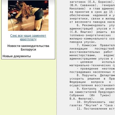
   заготовок (Е.А. Борисов),
   (Ю.Н. Саввинов),  генерал
   Николаев)  и глав админис
   за принятие в срок до 15 
   обеспечению  надежной и у
   энергетики, связи и жилищ
   от весеннего паводка насел
       6. Рекомендовать  улу
   администраций  улусов и г
   (С.В. Яныгин)  решить  во
   топливно-энергетических  
Секс все чаще заменяет
   жилищно-коммунального хоз
квартплату
   паводка улусах.

       7. Комиссии  Правител
Новости законодательства
   ликвидации    последствий
Беларуси
   восстановительных  работ 
   министерствами,    ведомс
Новые документы
   администрациями улусов и г
       - целевое     использ
   материально-технических ср
       - проведение  неотлож
   пострадавших населенных пу
       8. Поручить  Департам
   ускорить  решение  в  Пра
   Федерации   вопроса   о  
   осуществления восстановите
       9. Контроль  за реали
   на заместителей Председат
   Собрания   (Ил   Тумэн)  
   В.А. Филатов).

       10. Опубликовать  нас
   газетах "Якутия" и "Саха с
       11. Постановление вст