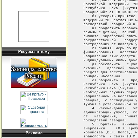
       а) добиться безусловн
   Российской  Федерации  "О
   Республики  Саха  (Якутия
   наводнений" от 18 июня 19
       б) ускорить принятие 
   Федерации "О неотложных м
   последствий наводнений в 
       в) продолжить первооч
   семьям с детьми,  пенсий,
   выплате  заработной платы
   государственной    поддер
   пострадавших от паводка ул
       г) принять меры по пр
Ресурсы в тему
   финансирования   восстано
   направлению этих средств 
   индивидуальных жилых домов
       д) обеспечить,  с уча
   оказание   адресной  помо
   средств для восстановлени
   лошадей населения;

       е) разрешить  в   пре
   Республики  Саха  (Якутия
   Республики Саха (Якутия) 
   необходимых случаях перед
   направлением на восстанов
   паводка,  с последующим у
   Тумэн) в установленном зак
       4. Рекомендовать   ул
   администраций улусов,  го
   от   наводнения,   принят
   последствий паводка.

       5. Обратить   внимани
   энергетики     (Ф.Х. Гроб
   хозяйства (В.Л. Попов), м
Реклама
   транспорта  и связи (В.М.