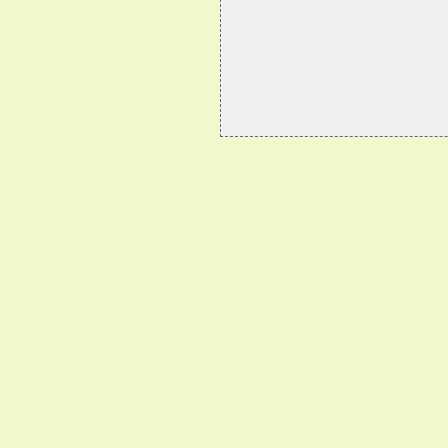
                            
                            
                            