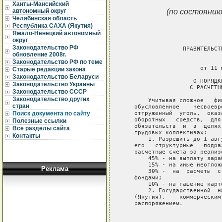
Ханты-Мансийский
(по состоянию
автономный округ
Челябинская область
Республика САХА (Якутия)
Ямало-Ненецкий автономный
округ
Законодательство РФ
                 ПРАВИТЕЛЬСТ
обновление 2008г.
                             
Законодательство РФ по теме
                      от 11 
Старые редакции закона
Законодательство Беларуси
                    О ПОРЯДК
Законодательство Украины
                   С РАСЧЕТН
Законодательство СССР
Законодательство других
       Учитывая сложное   фи
стран
   обусловленное    несвоевр
   отгруженный  уголь,  оказ
Поиск документа по сайту
   оборотных   средств,  для
Полезные ссылки
   обязательств  и  в  целях
Все разделы сайта
   трудовых коллективах:

Контакты
       1. Разрешить до 1 авг
   его   структурные   подра
   расчетные счета за реализ
       45% - на выплату зараб
       15% - на иные неотлож
Реклама
       30% -  на  расчеты  с
   фондами;

       10% - на гашение карто
       2. Государственной  н
   (Якутия),    коммерческим
   распоряжением.

                            