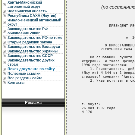
Ханты-Мансийский
(по состоянию
автономный округ
Челябинская область
Республика САХА (Якутия)
Ямало-Ненецкий автономный
округ
                ПРЕЗИДЕНТ РЕ
Законодательство РФ
обновление 2008г.
                             
                        от 2
Законодательство РФ по теме
Старые редакции закона
              О ПРИОСТАНОВЛЕ
Законодательство Беларуси
            РЕСПУБЛИКИ САХА 
Законодательство Украины
Законодательство СССР
       На основании  пункта 
Законодательство других
   Федерации  и Указа Презид
стран
   1996 года постановляю:

       1. Приостановить  дей
Поиск документа по сайту
   (Якутия) N 344 от 1 февра
Полезные ссылки
   страховой компании "Аргыс
Все разделы сайта
       2. Указ вступает в си
Контакты
                            
                            
                            
Реклама
   г. Якутск

   26 мая 1997 года

   N 176
