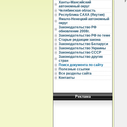
 УТРАТИЛ СИЛУ - ПОСТАНОВЛЕНИЕ ПРАВИТЕЛЬСТВА РЕСПУБЛИКИ САХА(ЯКУТИЯ)
		            от 28.12.2001 N 680
 		           
 		                
                 ПРАВИТЕЛЬСТВО РЕСПУБЛИКИ САХА (ЯКУТИЯ)
   
                             ПОСТАНОВЛЕНИЕ
                        от 4 июня 1996 г. N 237
   
                 О ПРОГРАММЕ РАЗВИТИЯ РЫБНОГО ХОЗЯЙСТВА
   
Ханты-Мансийский
автономный округ
Челябинская область
Республика САХА (Якутия)
Ямало-Ненецкий автономный
округ
Законодательство РФ
обновление 2008г.
Законодательство РФ по теме
Старые редакции закона
Законодательство Беларуси
Законодательство Украины
Законодательство СССР
Законодательство других
стран
Поиск документа по сайту
Полезные ссылки
Все разделы сайта
Контакты
Реклама