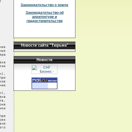

   разведения.  Работы  в этом направлении начаты с вводом в действие
   Вилюйского   экспериме
Законодательство о земле
Законодательство об
архитектуре и
градостроительстве
Новости сайта "Тюрьма"
Новости