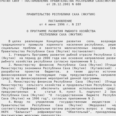
                     РЕСПУБЛИКИ САХА (ЯКУТИЯ)
   
       В целях  реализации  Концепции  развития   села,   возрождения
   традиционного  промысла  коренного  населения республики,  решения
   социальных  проблем  и  занятости  малочисленных  народов   Севера
   Правительство Республики Саха (Якутия) постановляет:
       1. Утвердить Программу развития рыбной отрасли Республики Саха
   (Якутия)  на период до 2000 года как основное направление развития
   рыбного хозяйства республики согласно приложению N 1.
       2. Министерству  финансов  Республики  Саха (Якутия) (Птицын),
   Министерству экономики Республики Саха (Якутия)  (Кугаевский)  при
   разработке   проектов   бюджетов,   а   также   других  источников
   финансирования на  последующие  годы  предусматривать  направление
   средств на финансирование мероприятий данной программы.
       3. Министерству финансов Республики  Саха  (Якутия)  (Птицын),
   Министерству  сельского хозяйства и продовольствия Республики Саха
   (Якутия)  (Трофимов)  обеспечить  целевое  использование  средств,
   предусмотренных   в     статье  9,  пункт  5,  подпункт  2  Закона
   Республики Саха (Якутия)  "О  государственном  бюджете  Республики
   Саха (Якутия) на 1996 год", согласно приложению N 2.
       4. Фонду  по   управлению   государственным   имуществом   при
   Правительстве    Республики   Саха   (Якутия)   (Федорова)   через
   соответствующие федеральные органы рассмотреть вопрос  о  передаче
   НКРХ   "Балыксыт"   рефрижератора   "Обаятельный",  принадлежащего
   Арктическому морскому пароходству.
       5. Контроль  за исполнением данного постановления возложить на
   заместителя Председателя Правительства  Республики  Саха  (Якутия)
   Е.А.Борисова.
   
                                           Председатель Правительства
                                             Республики Саха (Якутия)
                                                           Ю.КАЙДЫШЕВ
   
   
   
   
   
   
   
                                                       Приложение N 1
                                        к Постановлению Правительства
                                             Республики Саха (Якутия)
                                              от 4 июня 1996 г. N 237
   
                               ПРОГРАММА
            РАЗВИТИЯ РЫБНОЙ ОТРАСЛИ РЕСПУБЛИКИ САХА (ЯКУТИЯ)
                         НА ПЕРИОД ДО 2000 ГОДА
   
       Органичной и   неотъемлемой  частью  Концепции  развития  села
   должен  стать  подъем  и  развитие  рыбной  отрасли,  охватывающей
   экономические  и  социальные  интересы  многих  арктических улусов
   республики.  Республика Саха  (Якутия)  занимает  первое  место  в
   Российской Федерации и в мире по запасам речных деликатесных видов
   рыб,  таких,  как омуль, чир, ряпушка, нельма, таймень, муксун, но
   из-за   отсутствия   современных  баз  хранения,  рыбопереработки,
   компетентных  специалистов,  транспортной  схемы,  рыбной   науки,
   недостаточной эксплуатации озерного фонда это древнее традиционное
   занятие  якутян  находится  в  запущенном  состоянии.  Ежегодно  в
   республике добывается около 6000 тонн рыбы.
       Вместе с тем,  эта цифра могла  бы  быть  намного  больше  при
   условии    наличия    баз    хранения,   соответствующих   средств
   транспортировки,  технологий  переработки.   Именно   по   причине
   отсутствия  этих  условий  по открытой воде (т.е.  в летне-осенний
   период) добывается всего 40% от возможного объема добычи рыбы.
       Для поднятия  экономики  отрасли  и  уровня  жизни  населения,
   занятого в рыбном хозяйстве, разработана Программа развития рыбной
   отрасли Республики Саха (Якутия).
       Программа предусматривает  концентрацию  переработки  рыбы   в
   столице  республики  г.Якутске,  в устье реки Лены в пос.Тикси и в
   устье реки Колымы в пос.Черский,  обрамляющих  нашу  республику  с
   запада и востока.
       Для исполнения  этой  Программы,  при   поддержке   Президента
   Республики Саха (Якутия),  близится к завершающему этапу тендер по
   внедрению импортной технологии в  г.Якутске  и  п.Тикси,  за  счет
   государственных  вложений  строится  цех  жестяно-баночной  тары в
   г.Якутске.
       Эта Программа  выведет  республику в число крупных экспортеров
   сиговых видов рыб - экологически чистых эндемиков.
       Реализация Программы  обеспечит  республике  приток  прибыли в
   рублевом и валютном выражении,  что сыграет  немаловажную  роль  в
   улучшении  жизненного уровня малочисленных народов Республики Саха
   (Якутия).  Расчет валютной выручки при квоте  экспорта  2000  тонн
   составит около 30 млн. долларов США.
       Для более  успешной  реализации  данной  Программы,  т.е.  для
   повышения качества заготовляемой рыбы-сырца,  необходимы следующие
   вложения:
       1. Реконструкция,   строительство   производственных  объектов
   переработки и хранения рыбы по республике на период до  2000  года
   (таблица N 1).
       2. Внедрение  мелких  модулей  малой  производительности   для
   выпуска  полуфабрикатов  и готовой продукции (консервы,  пресервы,
   рыба холодного копчения в вакуумной упаковке в мелкой  расфасовке)
   в центрах улусов (таблица N 2).
       3. Обновление  мелкосидящего   речного   флота   (транспортных
   рефрижераторов),  приобретение  рефрижератора  класса "река-море",
   уходящего  с  окончанием  арктической  навигации  в  Тихоокеанский
   регион (таблица N 3).
       4. Обучение и стажировка специалистов рыбного хозяйства.
       5. Рыборазведение:      воспроизводство     рыбы,     товарное
   рыборазведение.  Для чего произвести  строительство  рыборазводных
   цехов  в  пп.Чокурдах,  Зырянка  и  Нюрба  за счет компенсационных
   средств  отраслей   промышленности,   нарушающих   и   разрушающих
   экологию.
       6. Строительство Национального центра "Байанай" в г. Якутске с
   долевым   участием  концерна  "Сахабулт",  где  будут  расположены
   гостиница, ресторан национальной кухни, супермаркет, бизнес-центр,
   офисы,  выставочные  залы,  полностью  выполненные  в национальном
   стиле.
       7. Организация сети торговых предприятий.
       8. В  целях  экономии  энергоресурсов   -   строительство   на
   рыбучастках микроГЭС и ветроагрегатов.
       9. Организация  отечественного  и   иностранного   туризма   в
   экзотических рыболовных и охотничьих местах.
   
               II. КОМПЛЕКС РАБОТ ПО ВОСПРОИЗВОДСТВУ РЫБЫ
                        РЕСПУБЛИКИ САХА (ЯКУТИЯ)
   
       Рыбное хозяйство  Республики  Саха  (Якутия)   развивается   в
   направлении  использования  естественных  запасов  рыбы  в  речных
   бассейнах, приморских участках и озерных системах.
       До настоящего   времени   рыболовство  развивается  на  местах
   промысла.
       В основном используются высокие концентрации полупроходных рыб
   в период их нерестовых и покатных миграций в  низовьях  рек  Лена,
   Яна,  Индигирка,  Колыма. Это привело к тому, что степень освоения
   запасов основных полупроходных рыб подошла к оптимальному  уровню.
   Однако  их  запасы  не  позволяют  в данное время увеличить вылов,
   необходимо  развивать  более   интенсивное   направление   рыбного
   хозяйства  -  озерное  рыбоводство,  увеличение рыбопродуктивности
   озер за счет разведения более ценных видов сиговых рыб в озерах.
       Для выращивания  товарной рыбы в озерах республики имеются все
   предпосылки.  Полученные биологические и  практические  результаты
   показали перспективность этого направления. Успешное развитие этой
   отрасли должно идти по пути организации озерных хозяйств,  которые
   создаются на базе разнотипных озер Намского, Мегино-Кангаласского,
   Усть-Алданского,  Хангаласского улусов Республики Саха (Якутия). В
       целях выяснения   возможности   создания   товарных   хозяйств
   проводится бонитировка  озер.  Рыбохозяйственный  фонд  республики
   складывается  из  наиболее  продуктивных  водоемов и включает 7869
   озер,  занимающих площадь 2828,2 тысяч га, что составляет 33,4% от
   общего   озерного   фонда.   Остальные   66,6%  озерного  фонда  -
   исключительно  малые  по   площади   водоемы   (менее   100   га),
   мелководные,    постоянно   заморные   и   безрыбные,   потерявшие
   промысловое значение, весьма удаленные от населенных пунктов.
       Озера, включаемые в рыбохозяйственный фонд,  могут при должной
   организации   рыболовства   на   естественных   зонах,   а   также
   реконструкции ихтиофауны, обеспечить устойчивые уловы на несколько
   десятилетий.  По расчетам рыбохозяйственной науки рыбные запасы  в
   озерах  оценивались  в  6600  тонн.  Однако,  возможности  озер не
   используются из-за слабой материально-технической базы, отсутствия
   совершенных орудий лова и техники, низкой рыбопродуктивности озер,
   в среднем не превышающей 5 кг/га. Для повышения рыбопродуктивности
   озер  необходимо  заняться разведением рыб,  то есть переходить на
   более интенсивную форму  хозяйствования,  чтобы  был  гарантирован
   максимальный   выход   продукции   высокого  качества.  Для  этого
   проводится  комплексное  изучение   озер   в   гидрологическом   и
   гидрохимическом   аспекте,   по  кормовой  базе,  составу  местной
   ихтиофауны.  При  этом  выявляются  свободные  кормовые   ниши   и
   определяется контингент рыб,  намечаемых для рыбоводного освоения.
   Основными  объектами  разведения  являются  сиг-пыжьян,   ряпушка,
   омуль,  муксун, пелядь. Последняя является весьма лабильным видом,
   представляющим   большой   интерес   как   объект   искусственного