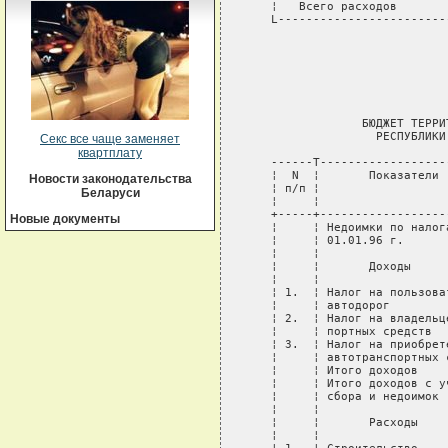
   ¦   Всего расходов       
   L------------------------
                            
                БЮДЖЕТ ТЕРРИ
                  РЕСПУБЛИКИ
Секс все чаще заменяет
квартплату
   ------T------------------
   ¦  N  ¦       Показатели 
Новости законодательства
   ¦ п/п ¦                  
Беларуси
   ¦     ¦                  
   +-----+------------------
Новые документы
   ¦     ¦ Недоимки по налог
   ¦     ¦ 01.01.96 г.      
   ¦     ¦                  
   ¦     ¦       Доходы     
   ¦     ¦                  
   ¦ 1.  ¦ Налог на пользова
   ¦     ¦ автодорог        
   ¦ 2.  ¦ Налог на владельц
   ¦     ¦ портных средств  
   ¦ 3.  ¦ Налог на приобрет
   ¦     ¦ автотранспортных 
   ¦     ¦ Итого доходов    
   ¦     ¦ Итого доходов с у
   ¦     ¦ сбора и недоимок 
   ¦     ¦                  
   ¦     ¦       Расходы    
   ¦     ¦                  