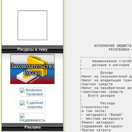
                            
                            
                            
                            
          ИСПОЛНЕНИЕ БЮДЖЕТА
Ресурсы в тему
                 РЕСПУБЛИКИ 
   -------------------------
   ¦     Наименование статей
   ¦     доходов и расходов 
   +------------------------
   ¦         Доходы         
   ¦Налог на пользователей д
   ¦Налог на владельцев тран
   ¦портных средств         
   ¦Налог на приобретение ав
   ¦транспортных средств    
   ¦   Всего доходов        
   ¦                        
   ¦         Расходы        
   ¦Строительство           
   ¦в том числе:            
   ¦- автодорога "Вилюй"    
   ¦- местные автодороги    
   ¦Ремонт автодорог        
   ¦Содержание автодорог    
Реклама
   ¦Прочие затраты          