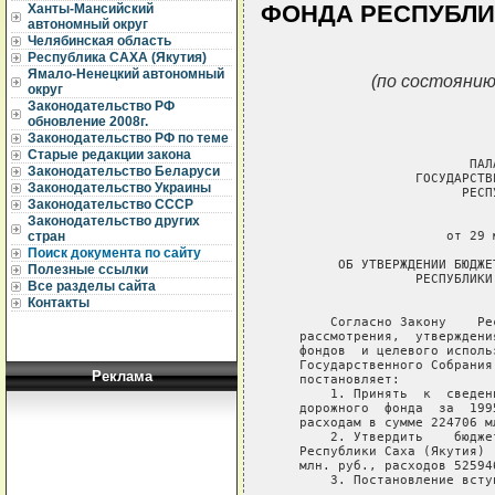
ФОНДА РЕСПУБЛИК
Ханты-Мансийский
автономный округ
Челябинская область
Республика САХА (Якутия)
Ямало-Ненецкий автономный
(по состоянию
округ
Законодательство РФ
обновление 2008г.
Законодательство РФ по теме
Старые редакции закона
                         ПАЛ
Законодательство Беларуси
                  ГОСУДАРСТВ
Законодательство Украины
                        РЕСП
Законодательство СССР
Законодательство других
                             
                      от 29 
стран
Поиск документа по сайту
        ОБ УТВЕРЖДЕНИИ БЮДЖЕ
Полезные ссылки
                  РЕСПУБЛИКИ
Все разделы сайта
Контакты
       Согласно Закону    Ре
   рассмотрения,  утверждени
   фондов  и целевого исполь
   Государственного Собрания
Реклама
   постановляет:

       1. Принять  к  сведен
   дорожного  фонда  за  199
   расходам в сумме 224706 м
       2. Утвердить    бюдже
   Республики Саха (Якутия) 
   млн. руб., расходов 52594
       3. Постановление всту