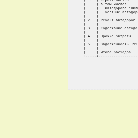
   ¦ 1.  ¦ Строительство    
   ¦     ¦ в том числе:     
   ¦     ¦ - автодорога "Вил
   ¦     ¦ - местные автодор
   ¦     ¦                  
   ¦ 2.  ¦ Ремонт автодорог 
   ¦     ¦                  
   ¦ 3.  ¦ Содержание автодо
   ¦     ¦                  
   ¦ 4.  ¦ Прочие затраты   
   ¦     ¦                  
   ¦ 5.  ¦ Задолженность 199
   ¦     ¦                  
   ¦     ¦ Итого расходов   
   L-----+------------------