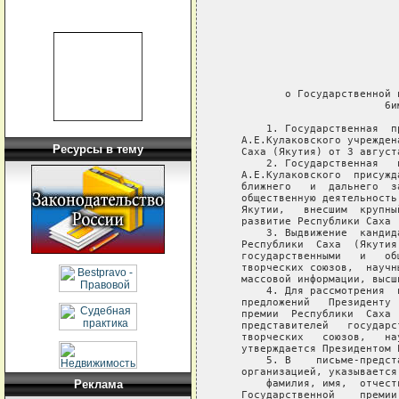
                            
                            
                            
                            
                             
          о Государственной 
                          6и
       1. Государственная  п
   А.Е.Кулаковского учрежден
Ресурсы в тему
   Саха (Якутия) от 3 август
       2. Государственная   
   А.Е.Кулаковского  присужд
   ближнего   и  дальнего  з
   общественную деятельность
   Якутии,   внесшим  крупны
   развитие Республики Саха (
       3. Выдвижение  кандид
   Республики  Саха  (Якутия
   государственными   и   об
   творческих союзов,  научн
   массовой информации, высш
       4. Для рассмотрения  
   предложений   Президенту 
   премии  Республики  Саха 
   представителей   государс
   творческих   союзов,   на
   утверждается Президентом 
       5. В    письме-предст
   организацией, указывается:
       фамилия, имя,  отчест
Реклама
   Государственной    премии