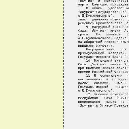
   (Якутия)  и  приурочивает
   марта. Ежегодно присуждает
       8. Лицам,  удостоенны
   "Лауреат Государственной 
   А.Е.Кулаковского",   вруч
   знак,  денежная премия.  
   решением Правительства Ре
       9. Нагрудный знак "Ла
   Саха  (Якутия)  имени  А.
   круга.   На   лицевой   с
   А.Е.Кулаковского, надпись
   На оборотной стороне поме
   инициалы лауреата.

       Нагрудный знак   при 
   прямоугольной  колодкой. 
   Государственного флага Ре
       10. Нагрудный знак ла
   Саха  (Якутия)  имени  А.
   при наличии знаков почетн
   премии Российской Федераци
       11. В  официальных  п
   выступлениях  в  органах 
   после   фамилии,   имени 
   Государственной    премии
   А.Е.Кулаковского".

       12. Лишение почетного
   Республики   Саха  (Якути
   произведено  только  по  
   (Якутия) и Указом Президе