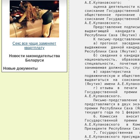
   А.Е.Кулаковского;

       оценка деятельности к
   соискание Государственной
   общественное  признание  
   соискание Государственной
   А.Е.Кулаковского.

       Представление подписы
   выдвигающей   кандидата  
   Республики Саха (Якутия) 
       К письму-представлению
       а) протокол  заседани
Секс все чаще заменяет
   выдвижении  данной кандид
квартплату
   Республики Саха (Якутия) 
       б) сведения о кандида
Новости законодательства
   национальность,  образова
Беларуси
   специальности,  почетные 
   занимаемая должность, слу
Новые документы
       в) характеристика    
   подвижническую и обществе
   выдвигаться  на  соискани
   (Якутия) имени А.Е.Кулаков
       г) отзывы  в  печати 
   Государственной   премии 
   А.Е.Кулаковского.

       Письмо-представление 
   представляются в двух экз
   премии Республики Саха (Я
   текущего года по 1 феврал
       6. Комиссия    вносит
   Государственной   премии 
   А.Е.Кулаковского   в  Ком
   Президенте Республики Саха
       7. Государственная   
   А.Е.Кулаковского присужда