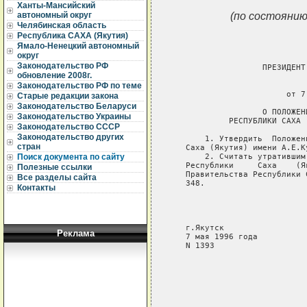
Ханты-Мансийский
(по состоянию
автономный округ
Челябинская область
Республика САХА (Якутия)
Ямало-Ненецкий автономный
округ
Законодательство РФ
                   ПРЕЗИДЕНТ
обновление 2008г.
                             
Законодательство РФ по теме
                        от 7
Старые редакции закона
Законодательство Беларуси
                   О ПОЛОЖЕН
Законодательство Украины
            РЕСПУБЛИКИ САХА 
Законодательство СССР
Законодательство других
       1. Утвердить  Положен
стран
   Саха (Якутия) имени А.Е.К
       2. Считать утратившим
Поиск документа по сайту
   Республики     Саха    (Я
Полезные ссылки
   Правительства Республики 
Все разделы сайта
   348.

Контакты
                            
                            
                            
   г.Якутск

Реклама
   7 мая 1996 года

   N 1393
