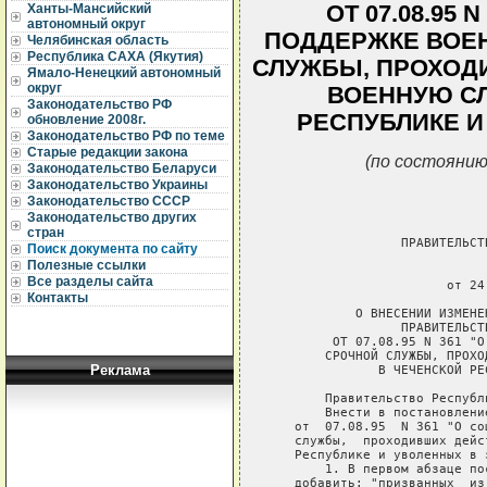
ОТ 07.08.95 
Ханты-Мансийский
автономный округ
ПОДДЕРЖКЕ ВОЕ
Челябинская область
Республика САХА (Якутия)
СЛУЖБЫ, ПРОХОД
Ямало-Ненецкий автономный
округ
ВОЕННУЮ СЛ
Законодательство РФ
РЕСПУБЛИКЕ И
обновление 2008г.
Законодательство РФ по теме
Старые редакции закона
(по состоянию
Законодательство Беларуси
Законодательство Украины
Законодательство СССР
Законодательство других
стран
                 ПРАВИТЕЛЬСТ
Поиск документа по сайту
Полезные ссылки
                             
Все разделы сайта
                       от 24
Контакты
           О ВНЕСЕНИИ ИЗМЕНЕ
                 ПРАВИТЕЛЬСТ
        ОТ 07.08.95 N 361 "О
       СРОЧНОЙ СЛУЖБЫ, ПРОХО
Реклама
              В ЧЕЧЕНСКОЙ РЕ
       Правительство Республ
       Внести в постановлени
   от  07.08.95  N 361 "О со
   службы,  проходивших дейс
   Республике и уволенных в 
       1. В первом абзаце по
   добавить: "призванных  из