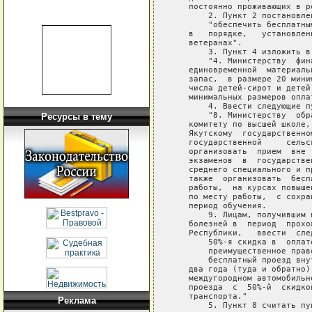
   постоянно проживающих в р
       2. Пункт 2 постановле
       "обеспечить бесплатны
   в   порядке,   установлен
   ветеранах".

       3. Пункт 4 изложить в
       "4. Министерству  фин
   единовременной  материаль
   запас,  в размере 20 мини
   числа детей-сирот и детей
   минимальных размеров оплат
       4. Ввести следующие пу
       "8. Министерству  обр
Ресурсы в тему
   комитету по высшей школе,
   Якутскому  государственно
   государственной     сельс
   организовать  прием  вне 
   экзаменов  в  государстве
   среднего специального и п
   также  организовать  бесп
   работы,  на курсах повыше
   по месту работы,  с сохра
   период обучения.

       9. Лицам, получившим 
   болезней в  период  прохо
   Республики,   ввести  след
       50%-я скидка в  оплат
       преимущественное прав
       бесплатный проезд вну
   два года (туда и обратно)
   междугородном автомобильн
   проезда  с  50%-й  скидко
   транспорта."

Реклама
       5. Пункт 8 считать пун