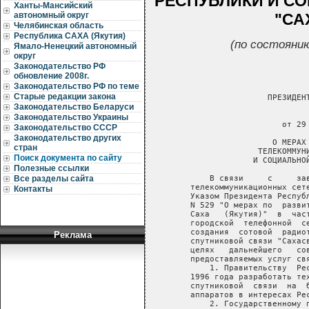
РЕСПУБЛИКИ И С
Ханты-Мансийский
"СА
автономный округ
Челябинская область
Республика САХА (Якутия)
(по состоянию
Ямало-Ненецкий автономный
округ
Законодательство РФ
обновление 2008г.
Законодательство РФ по теме
Старые редакции закона
                   ПРЕЗИДЕНТ
Законодательство Беларуси
                            
Законодательство Украины
                      от 29 
Законодательство СССР
Законодательство других
                    О МЕРАХ 
стран
                 ТЕЛЕКОММУНИ
Поиск документа по сайту
                И СОЦИАЛЬНОЙ
Полезные ссылки
       В связи     с     за
Все разделы сайта
   телекоммуникационных сет
Контакты
   Указом Президента Респуб
   N 529 "О мерах по  разви
   Саха   (Якутия)"  в  час
   городской  телефонной  с
   создания  сотовой  радио
Реклама
   спутниковой связи "Сахас
   целях   дальнейшего   со
   предоставляемых услуг свя
       1. Правительству  Ре
   1996 года разработать те
   спутниковой  связи  на  
   аппаратов в интересах Рес
       2. Государственному п