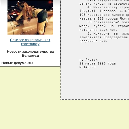
   связи, исходя из сводного
       4. Министерству стро
   (Якутия)  (Назаров  С.Н.
   105-квартирного жилого д
   квартале 150 города Якутс
       ГП "Сахателеком" пог
   млрд.  рублей  на  строи
   истечении двух лет.

       5. Контроль  за  исп
   заместителя Председателя
Секс все чаще заменяет
   Бредихина В.И.

квартплату
                           
Новости законодательства
                           
Беларуси
                           
   г. Якутск

Новые документы
   29 марта 1996 года

   N 145-РП
