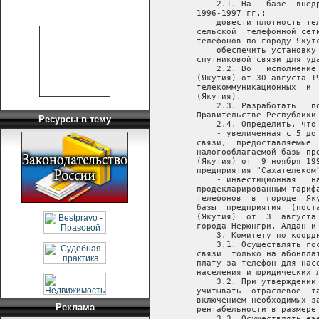
       2.1. На   базе  внед
   1996-1997 гг.:

       довести плотность те
   сельской  телефонной сет
   телефонов по городу Якутс
       обеспечить установку
   спутниковой связи для уда
       2.2. Во   исполнение
   (Якутия) от 30 августа 1
   телекоммуникационных  и 
   (Якутия).

       2.3. Разработать   п
   Правительстве Республики 
Ресурсы в тему
       2.4. Определить, что
       - увеличенная с 5 до
   связи,  предоставляемые 
   налогооблагаемой базы пр
   (Якутия) от  9 ноября 19
   предприятия "Сахателеком"
       - инвестиционная   н
   продекларированным тариф
   телефонов  в  городе  Як
   базы  предприятия  (пост
   (Якутия)  от  3  августа
   города Нерюнгри, Алдан и 
       3. Комитету по коорд
       3.1. Осуществлять го
   связи  только на абонпла
   плату за телефон для нас
   населения и юридических л
       3.2. При утверждении
   учитывать  отраслевое  т
   включением необходимых з
Реклама
   рентабельности в размере 
       3.3. Осуществлять еж