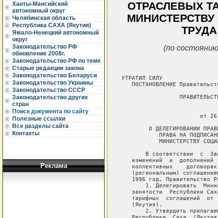
ОТРАСЛЕВЫХ Т
Ханты-Мансийский
автономный округ
МИНИСТЕРСТВУ
Челябинская область
Республика САХА (Якутия)
ТРУДА
Ямало-Ненецкий автономный
округ
(по состоянию
Законодательство РФ
обновление 2008г.
Законодательство РФ по теме
Старые редакции закона
Законодательство Беларуси
УТРАТИЛ СИЛУ

Законодательство Украины
   ПОСТАНОВЛЕНИЕ Правительст
Законодательство СССР
                 ПРАВИТЕЛЬСТ
Законодательство других
стран
                             
Поиск документа по сайту
                       от 26
Полезные ссылки
Все разделы сайта
        О ДЕЛЕГИРОВАНИИ ПРАВ
Контакты
           ПРАВА НА ПОДПИСАН
           МИНИСТЕРСТВУ СОЦИ
       В соответствии  с  За
   изменений  и  дополнений 
Реклама
   коллективных    договорах
   (региональным) соглашение
   1996 год, Правительство Р
       1. Делегировать  Мини
   занятости  Республики Сах
   тарифных  соглашений  от 
   (Якутия).

       2. Утвердить прилагае
   Республики  Саха  (Якутия