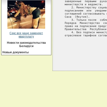
   заверенные  первыми  руко
   министерств и ведомств.

       2. Министерству социа
   подписанием  или  уведоми
   соглашений согласовывать 
   Саха  (Якутия).

       3. Только после  собл
   Порядка  Министерство  со
   право на подписание предс
   Правительства  Республики 
       4. Без подписи минист
Секс все чаще заменяет
   отраслевое тарифное согла
квартплату
                            
Новости законодательства
                            
Беларуси
Новые документы