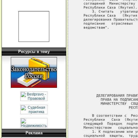
   соглашений  Министерству 
   Республики Саха (Якутия).

       3. Считать   утративш
   Республики Саха   (Якутия
   делегирования Правительст
   подписание   отраслевых  
   ведомствам".

                            
                            
                            
Ресурсы в тему
                            
                            
                            
                            
                             
         ДЕЛЕГИРОВАНИЯ ПРАВИ
           ПРАВА НА ПОДПИСАН
           МИНИСТЕРСТВУ  СОЦ
                        РЕСП
       В соответствии с  Рес
   Республики   Саха  (Якути
   следующий  Порядок  подпи
   Министерством   социально
       1. К подписанию или у
Реклама
   социальной  защиты,  труд