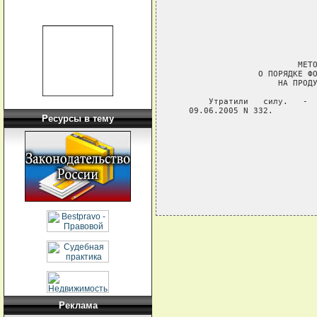
                             
                             
                             
                             
                         МЕТО
                 О ПОРЯДКЕ ФО
                     НА ПРОДУ
       Утратили   силу.   -  
   09.06.2005 N 332.

Ресурсы в тему
Реклама