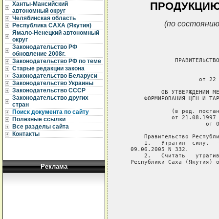
ПРОДУКЦИЮ
Ханты-Мансийский
автономный округ
Челябинская область
(по состоянию
Республика САХА (Якутия)
Ямало-Ненецкий автономный
округ
Законодательство РФ
обновление 2008г.
                ПРАВИТЕЛЬСТВО
Законодательство РФ по теме
Старые редакции закона
                             
Законодательство Беларуси
                       от 22 
Законодательство Украины
Законодательство СССР
            ОБ УТВЕРЖДЕНИИ МЕ
Законодательство других
       ФОРМИРОВАНИЯ ЦЕН И ТАР
стран
               (в ред. постан
Поиск документа по сайту
               от 21.08.1997 
Полезные ссылки
                         от 0
Все разделы сайта
Контакты
       Правительство Республи
       1.   Утратил  силу.  -
   09.06.2005 N 332.

       2.   Считать   утратив
   Республики Саха (Якутия) о
Реклама
                             
                             
                             