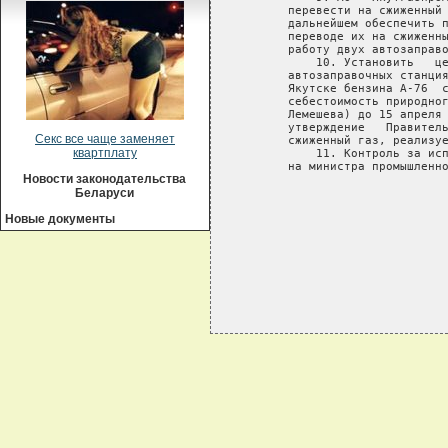
   перевести на сжиженный 
   дальнейшем обеспечить п
   переводе их на сжиженны
   работу двух автозаправо
       10. Установить   це
   автозаправочных станция
   Якутске бензина А-76  с
   себестоимость природног
   Лемешева) до 15 апреля 
   утверждение   Правитель
Секс все чаще заменяет
   сжиженный газ, реализуе
квартплату
       11. Контроль за исп
   на министра промышленно
Новости законодательства
                          
Беларуси
                          
                          
Новые документы