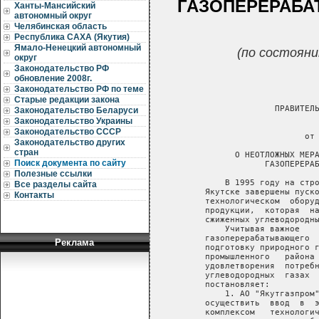
ГАЗОПЕРЕРАБА
Ханты-Мансийский
автономный округ
Челябинская область
Республика САХА (Якутия)
Ямало-Ненецкий автономный
(по состояни
округ
Законодательство РФ
обновление 2008г.
Законодательство РФ по теме
Старые редакции закона
                 ПРАВИТЕЛЬ
Законодательство Беларуси
Законодательство Украины
                          
Законодательство СССР
                       от 
Законодательство других
стран
         О НЕОТЛОЖНЫХ МЕРА
Поиск документа по сайту
               ГАЗОПЕРЕРАБ
Полезные ссылки
       В 1995 году на стро
Все разделы сайта
   Якутске завершены пуско
Контакты
   технологическом  оборуд
   продукции,  которая  на
   сжиженных углеводородны
       Учитывая важное    
   газоперерабатывающего  
Реклама
   подготовку природного г
   промышленного   района 
   удовлетворения  потребн
   углеводородных  газах  
   постановляет:

       1. АО "Якутгазпром"
   осуществить  ввод  в  э
   комплексом   технологич