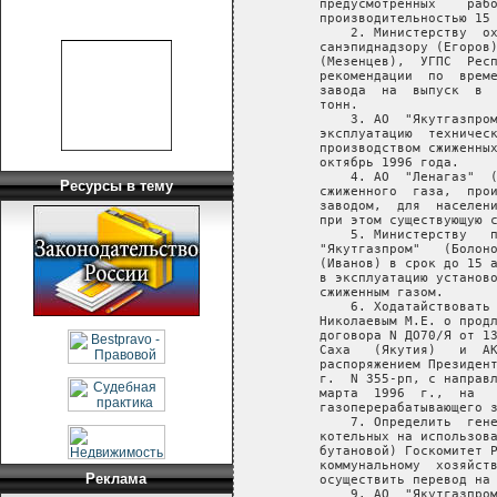
   предусмотренных    рабо
   производительностью 15 
       2. Министерству  ох
   санэпиднадзору (Егоров)
   (Мезенцев),  УГПС  Респ
   рекомендации  по  време
   завода  на  выпуск  в  
   тонн.

       3. АО  "Якутгазпром
   эксплуатацию  техническ
   производством сжиженных
   октябрь 1996 года.

       4. АО  "Ленагаз"  (
Ресурсы в тему
   сжиженного  газа,  прои
   заводом,  для  населени
   при этом существующую с
       5. Министерству   п
   "Якутгазпром"   (Болоно
   (Иванов) в срок до 15 а
   в эксплуатацию установо
   сжиженным газом.

       6. Ходатайствовать 
   Николаевым М.Е. о продл
   договора N ДО70/Я от 13
   Саха   (Якутия)   и  АК
   распоряжением Президент
   г.  N 355-рп, с направл
   марта  1996  г.,  на   
   газоперерабатывающего з
       7. Определить  гене
   котельных на использова
   бутановой) Госкомитет Р
   коммунальному  хозяйств
Реклама
   осуществить перевод на 
       9. АО  "Якутгазпром