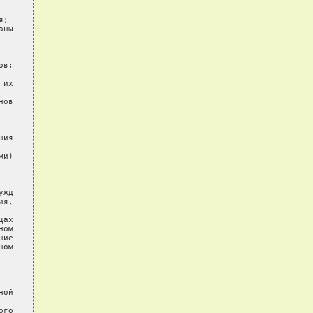
;

ны

в;

их

ов

ия

и)

жд

я,

ах

ом

ие

ом

ой

го
