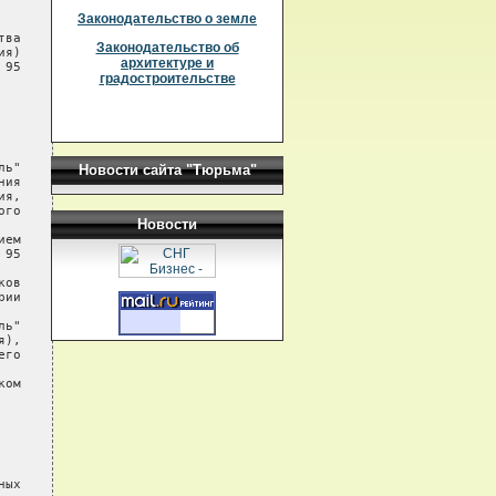
Законодательство о земле
ва

Законодательство об
я)

архитектуре и
95

градостроительстве
ь"

Новости сайта "Тюрьма"
ия

я,

го

Новости
ем

95

ов

ии

ь"

),

го

ом

ых
