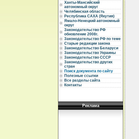
Ханты-Мансийский
  
автономный округ
  
Челябинская область
  
Республика САХА (Якутия)
  
Ямало-Ненецкий автономный
округ
  
Законодательство РФ
  
обновление 2008г.
Законодательство РФ по теме
  
Старые редакции закона
  
Законодательство Беларуси
  
Законодательство Украины
  
Законодательство СССР
  
Законодательство других
  
стран
  
Поиск документа по сайту
  
  
Полезные ссылки
  
Все разделы сайта
  
Контакты
  
  
  
  
  
Реклама
  
  
  
  
  
  