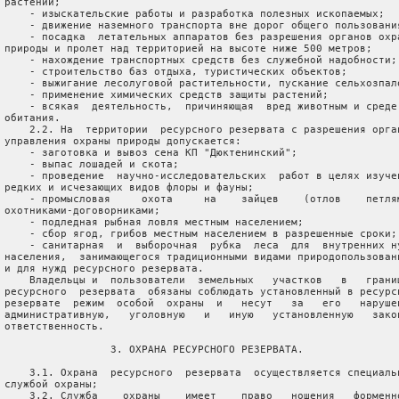
 растений;

     - изыскательские работы и разработка полезных ископаемых;

     - движение наземного транспорта вне дорог общего пользования
     - посадка  летательных аппаратов без разрешения органов охра
 природы и пролет над территорией на высоте ниже 500 метров;

     - нахождение транспортных средств без служебной надобности;

     - строительство баз отдыха, туристических объектов;

     - выжигание лесолуговой растительности, пускание сельхозпало
     - применение химических средств защиты растений;

     - всякая  деятельность,  причиняющая  вред животным и среде 
 обитания.

     2.2. На  территории  ресурсного резервата с разрешения орган
 управления охраны природы допускается:

     - заготовка и вывоз сена КП "Дюктенинский";

     - выпас лошадей и скота;

     - проведение  научно-исследовательских  работ в целях изучен
 редких и исчезающих видов флоры и фауны;

     - промысловая     охота     на    зайцев    (отлов    петлям
 охотниками-договорниками;

     - подледная рыбная ловля местным населением;

     - сбор ягод, грибов местным населением в разрешенные сроки;

     - санитарная  и  выборочная  рубка  леса  для  внутренних ну
 населения,  занимающегося традиционными видами природопользовани
 и для нужд ресурсного резервата.

     Владельцы и  пользователи  земельных   участков   в   границ
 ресурсного  резервата  обязаны соблюдать установленный в ресурсн
 резервате  режим  особой  охраны  и   несут   за   его   нарушен
 административную,   уголовную   и   иную   установленную   закон
 ответственность.

                  3. ОХРАНА РЕСУРСНОГО РЕЗЕРВАТА.

     3.1. Охрана  ресурсного  резервата  осуществляется специальн
 службой охраны;

     3.2. Служба    охраны    имеет    право   ношения   форменно