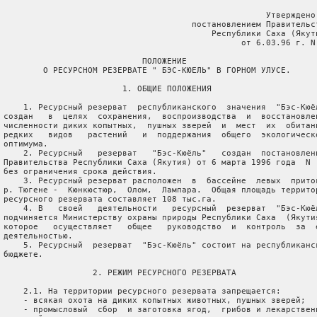
                                                      Утверждено

                                       постановлением Правительст
                                           Республики Саха (Якути
                                                 от 6.03.96 г. N 
                             ПОЛОЖЕНИЕ

         О РЕСУРСНОМ РЕЗЕРВАТЕ " БЭС-КЮЕЛЬ" В ГОРНОМ УЛУСЕ.

                         1. ОБЩИЕ ПОЛОЖЕНИЯ

     1. Ресурсный резерват  республиканского  значения  "Бэс-Кюёл
 создан   в  целях  сохранения,  воспроизводства  и  восстановлен
 численности диких копытных,  пушных зверей  и  мест  их  обитани
 редких   видов   растений   и  поддержания  общего  экологическо
 оптимума.

     2. Ресурсный   резерват   "Бэс-Кюёль"   создан  постановлени
 Правительства Республики Саха (Якутия) от 6 марта 1996 года  N  
 без ограничения срока действия.

     3. Ресурсный резерват расположен  в  бассейне  левых  приток
 р. Тюгене -  Кюнкюстюр,  Олом,  Лампара.  Общая площадь территор
 ресурсного резервата составляет 108 тыс.га.

     4. В   своей   деятельности   ресурсный  резерват  "Бэс-Кюёл
 подчиняется Министерству охраны природы Республики Саха  (Якутия
 которое   осуществляет   общее   руководство  и  контроль  за  е
 деятельностью.

     5. Ресурсный  резерват  "Бэс-Кюёль" состоит на республиканск
 бюджете.

                   2. РЕЖИМ РЕСУРСНОГО РЕЗЕРВАТА

     2.1. На территории ресурсного резервата запрещается:

     - всякая охота на диких копытных животных, пушных зверей;

     - промысловый  сбор  и заготовка ягод,  грибов и лекарственн