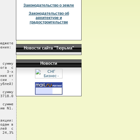
Законодательство о земле
Законодательство об
архитектуре и
градостроительстве
юджете

ения:

Новости сайта "Тюрьма"
Новости
 сумму

ога  с

   3-х

ния от

сии  -

ублей)

 сумму

3718.0

 сумме

ию N1.

акции:

одам в

лей  с

 24,3%
