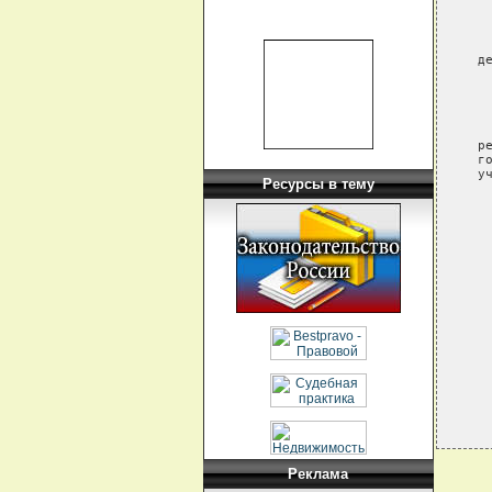
      
     
     
    д
      
     
      
     
    р
    г
    у
Ресурсы в тему
      
      
      
     
     
Реклама