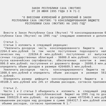
                    ЗАКОН РЕСПУБЛИКИ САХА (ЯКУТИЯ)

                    ОТ 28 ИЮНЯ 1995 ГОДА З N 71-I

              "О ВНЕСЕНИИ ИЗМЕНЕНИЙ И ДОПОЛНЕНИЙ В ЗАКОН

        РЕСПУБЛИКИ CАХА (ЯКУТИЯ) "О КОНСОЛИДИРОВАННОМ БЮДЖЕТЕ

                РЕСПУБЛИКИ CАХА (ЯКУТИЯ) НА 1995 ГОД"

   Внести в Закон Республики Cаха (Якутия) "О консолидированном б
еспублики Cаха (Якутия) на 1995 год" следующие изменения и дополн
  Статья 1.

   Статью 1 изложить в следующей редакции:

   "Увеличить доходную  часть  консолидированного  бюджета   на  
42264.0 млн.рублей  (в  том  числе  поступления  подоходного  нал
изических лиц  -  220264.0  млн.рублей;  поступления  от  выпуска
есячных государственных облигаций - 36000.0 млн.рублей;  поступле
ыпуска казначейских сертификатов,  обеспеченных  золотом  в  эмис
0000.0 млн.рублей; поступления от дорожного фонда - 26000.0 млн.р
 определить объем доходов в размере 4264609.5 млн.рублей.

   Увеличить расходную   часть   консолидированного  бюджета  на 
51008.6 млн.рублей и определить  объем  расходов  в  размере  561
н.рублей.

   Определить размер  дефицита  консолидированного  бюджета   в  
349108.5 млн.рублей или 24% от объема расходов, согласно приложен
  Статья 2.

   Части 1 и 2 статьи 3 объединить и  изложить  в  следующей  ред
Утвердить  уточненный  республиканский  бюджет на 1995 год по дох
умме 3309229.0 млн.рублей;  по расходам в сумме 4373546.3 млн.руб
ревышением расходов над доходами в сумме 1064317.3 млн.рублей или
т объема расходов, согласно приложению N 1."
