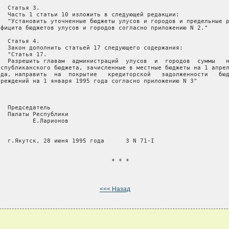
  Статья 3.

   Часть 1 статьи 10 изложить в следующей редакции:

   "Установить уточненные бюджеты улусов и городов и предельные р
ефицита бюджетов улусов и городов согласно приложению N 2."

  Статья 4.

   Закон дополнить статьей 17 следующего содержания:

  "Статья 17.

   Разрешить главам  администраций  улусов  и  городов  суммы   н
еспубликанского бюджета, зачисленные в местные бюджеты на 1 апрел
ода, направить  на  покрытие   кредиторской   задолженности   бюд
чреждений на 1 января 1995 года согласно приложению N 3"

  Председатель

  Палаты Республики

         Е.Ларионов

   г.Якутск, 28 июня 1995 года      З N 71-I

                                * * *

<<< Назад