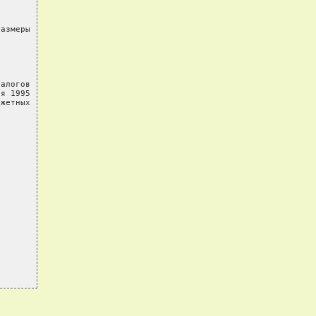
азмеры

алогов

я 1995

жетных
