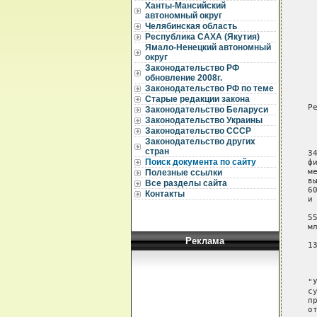
Ханты-Мансийский
автономный округ
     
Челябинская область
     
Республика САХА (Якутия)
Ямало-Ненецкий автономный
     
округ
     
Законодательство РФ
     
обновление 2008г.
Законодательство РФ по теме
     
Старые редакции закона
    Р
Законодательство Беларуси
Законодательство Украины
      
Законодательство СССР
     
Законодательство других
     
стран
    3
Поиск документа по сайту
    ф
    м
Полезные ссылки
    в
Все разделы сайта
    6
Контакты
    и
     
    5
    мл
     
Реклама
    1
      
     
    "
    с
    п
    о