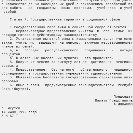
 управления образованием дополнительного отпуска отдельным учител
 в количестве до 30 календарных дней с сохранением заработной пла
 для работы  над  созданием  новых  программ,  учебников  и учебн
 пособий.

     Статья 7. Государственные гарантии в социальной сфере

     К государственным гарантиям в социальной сфере относятся:

     1. Первоочередное предоставление учителю  и  его  семье  жил
 площади согласно действующему законодательству.

     2. Установление льготной оплаты коммунальных услуг учителям,
 также  учителям,  вышедшим  на пенсию,  включая несовершеннолетн
 членов их семей:

     а) в   городах   республиканского   подчинения   -   пятьдес
 процентов;

     б) в остальных населенных пунктах - сто процентов.

     3. Получение пенсии за выслугу лет до  достижения  пенсионно
 возраста.

     4. Предоставление   бесплатного   обязательного   медицинско
 обследования в государственных учреждениях здравоохранения.

     5. Обязательное бесплатное государственное страхование жизни
 здоровья.

     6. Иные льготы,  предусмотренные законодательством  Республи
 Саха (Якутия).

                                                       Председате
                                              Палаты Представител
                                                       А.ИЛЛАРИОН
 г. Якутск

 14 июня 1995 года

 З N 67-I
