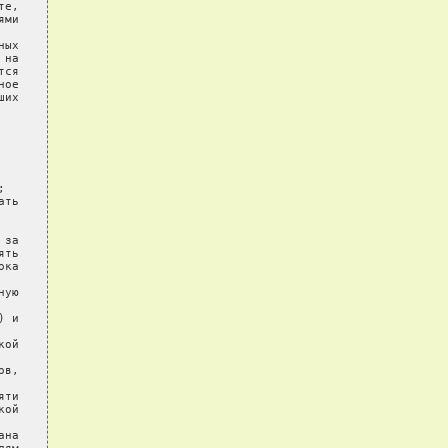
е,

ми

ых

на

ся

ое

их



ть

за

ть

ка

ую

 и

ой

в,

ти

ой

на
