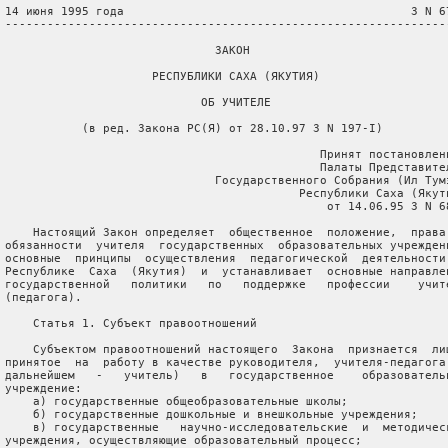
 14 июня 1995 года                                         З N 67
 ----------------------------------------------------------------
                               ЗАКОН

                      РЕСПУБЛИКИ САХА (ЯКУТИЯ)

                             ОБ УЧИТЕЛЕ

            (в ред. Закона РС(Я) от 28.10.97 З N 197-I)

                                              Принят постановлени
                                              Палаты Представител
                               Государственного Собрания (Ил Тумэ
                                           Республики Саха (Якути
                                               от 14.06.95 З N 68
     Настоящий Закон определяет  общественное  положение,  права 
 обязанности  учителя  государственных  образовательных учреждени
 основные  принципы  осуществления  педагогической  деятельности 
 Республике  Саха  (Якутия)  и  устанавливает  основные направлен
 государственной   политики   по   поддержке   профессии    учите
 (педагога).

     Статья 1. Субъект правоотношений

     Субъектом правоотношений настоящего  Закона  признается  лиц
 принятое  на  работу в качестве руководителя,  учителя-педагога 
 дальнейшем   -   учитель)   в   государственное    образовательн
 учреждение:

     а) государственные общеобразовательные школы;

     б) государственные дошкольные и внешкольные учреждения;

     в) государственные   научно-исследовательские  и  методическ
 учреждения, осуществляющие образовательный процесс;
