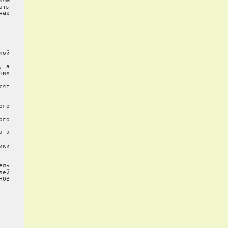
ям

ты

ых

ой

 а

их

ят

го

го

 и

ки

ль

ей

ОВ
