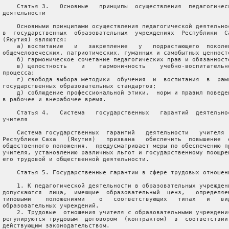
     Статья 3.   Основные   принципы  осуществления  педагогическ
 деятельности

     Основными принципами осуществления педагогической деятельнос
 в  государственных  образовательных  учреждениях  Республики  Са
 (Якутия) являются:

     а) воспитание   и   закрепление   у   подрастающего  поколен
 общечеловеческих, патриотических, гуманных и самобытных ценносте
     б) гармоническое сочетание педагогических прав и обязанносте
     в) целостность    и    гармоничность    учебно-воспитательно
 процесса;

     г) свобода выбора методики  обучения  и  воспитания  в  рамк
 государственных образовательных стандартов;

     д) соблюдение профессиональной этики,  норм и правил поведен
 в рабочее и внерабочее время.

     Статья 4.   Система   государственных   гарантий  деятельнос
 учителя

     Система государственных  гарантий   деятельности   учителя  
 Республике Саха   (Якутия)   призвана   обеспечить  повышение  е
 общественного положения,  предусматривает меры по обеспечению пр
 учителя, установлению различных льгот и государственному поощрен
 его трудовой и общественной деятельности.

     Статья 5. Государственные гарантии в сфере трудовых отношени
     1. К педагогической деятельности в образовательных учреждени
 допускаются  лица,  имеющие  образовательный  ценз,   определяем
 типовыми    положениями    о   соответствующих   типах   и   вид
 образовательных учреждений.

     2. Трудовые  отношения учителя с образовательными учреждения
 регулируются трудовым  договором  (контрактом)  в  соответствии 
 действующим законодательством.
