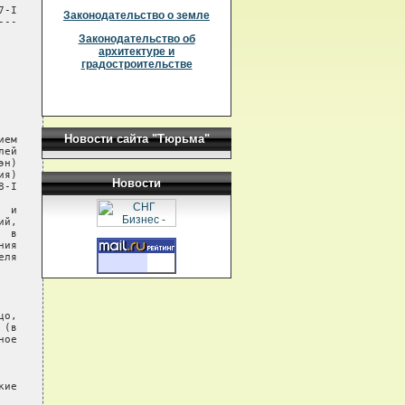
-I

Законодательство о земле
--

Законодательство об
архитектуре и
градостроительстве
Новости сайта "Тюрьма"
ем

ей

н)

я)

Новости
-I

 и

й,

 в

ия

ля

о,

(в

ое

ие
