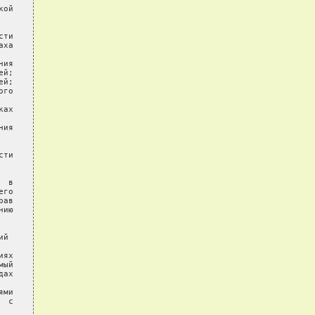
ой

ти

ха

ия

й;

й;

го

ах

ия

ти

 в

го

ав

ию

й

ях

ый

ах

ми

 с
