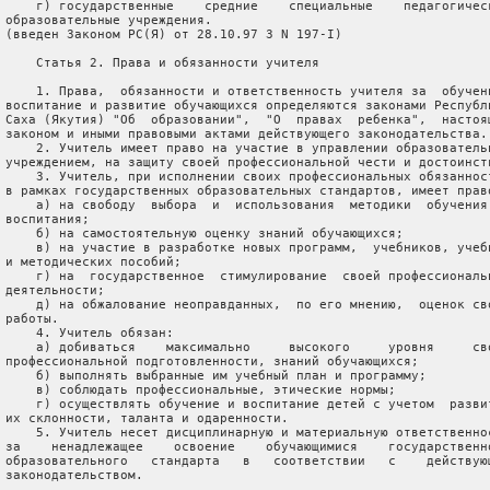
     г) государственные    средние    специальные    педагогическ
 образовательные учреждения.

 (введен Законом РС(Я) от 28.10.97 З N 197-I)

     Статья 2. Права и обязанности учителя

     1. Права,  обязанности и ответственность учителя за  обучени
 воспитание и развитие обучающихся определяются законами Республи
 Саха (Якутия) "Об  образовании",  "О  правах  ребенка",  настоящ
 законом и иными правовыми актами действующего законодательства.

     2. Учитель имеет право на участие в управлении образовательн
 учреждением, на защиту своей профессиональной чести и достоинств
     3. Учитель, при исполнении своих профессиональных обязанност
 в рамках государственных образовательных стандартов, имеет право
     а) на свободу  выбора  и  использования  методики  обучения 
 воспитания;

     б) на самостоятельную оценку знаний обучающихся;

     в) на участие в разработке новых программ,  учебников, учебн
 и методических пособий;

     г) на  государственное  стимулирование  своей профессиональн
 деятельности;

     д) на обжалование неоправданных,  по его мнению,  оценок сво
 работы.

     4. Учитель обязан:

     а) добиваться    максимально     высокого     уровня     сво
 профессиональной подготовленности, знаний обучающихся;

     б) выполнять выбранные им учебный план и программу;

     в) соблюдать профессиональные, этические нормы;

     г) осуществлять обучение и воспитание детей с учетом  развит
 их склонности, таланта и одаренности.

     5. Учитель несет дисциплинарную и материальную ответственнос
 за    ненадлежащее    освоение    обучающимися    государственно
 образовательного   стандарта   в   соответствии   с    действующ
 законодательством.
