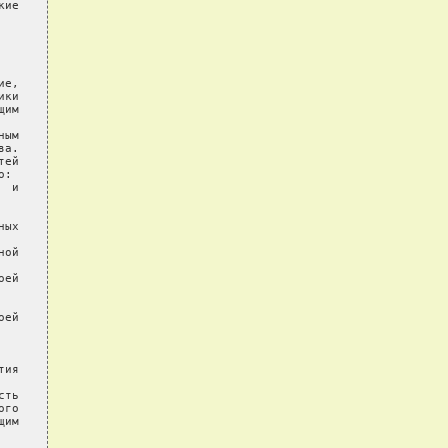
ие

е,

ки

им

ым

а.

ей

:

 и

ых

ой

ей

ей

ия

ть

го

им
