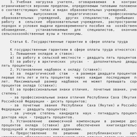
     3. Учебная  нагрузка  учителя,  оговариваемая   в   контракт
 ограничивается верхним пределом, определяемым типовыми положения
 о соответствующих типах и видах образовательных учреждений.

     4. На      выпускников     педагогических     профессиональн
 образовательных  учреждений,  других  специалистов,  прибывших  
 работу  в  сельские  образовательные учреждения,  распространяют
 порядок и условия выдачи единовременного пособия на  хозяйственн
 обзаведение,    устанавливаемые   для   специалистов,   окончивш
 сельскохозяйственные вузы и техникумы.

     Статья 6. Государственные гарантии в сфере оплаты труда

     К государственным гарантиям в сфере оплаты труда относятся:

     1. Повышение окладов и ставок:

     а) за работу в сельской местности - двадцать пять процентов;
     б) за работу в арктических  улусах  -  дополнительно  двадца
 пять процентов.

     2. Установление надбавок к окладу (ставке):

     а) за  педагогический  стаж  - в размере двадцати процентов 
 первые пять лет и пять процентов  через  каждые  последующие  пя
 лет.  Максимальный  размер  надбавок  не  может  превышать  соро
 процентов оклада (ставки);

     б) за профессиональные знаки отличия,  почетные звания, учен
 степень:

     - за профессиональные знаки отличия Республики Саха (Якутия)
 Российской Федерации - десять процентов;

     - за  почетные  звания  Республики  Саха (Якутия) и Российск
 Федерации - двадцать процентов;

     - за  ученую  степень  кандидата  наук - пятнадцать проценто
 доктора наук - тридцать процентов.

     3. Установление   ежемесячной  компенсации  в  размере  деся
 процентов  оклада  (ставки)  для   обеспечения   книгоиздательск
 продукцией и периодическими изданиями.

     4. Предоставление   по   решению    республиканского    орга