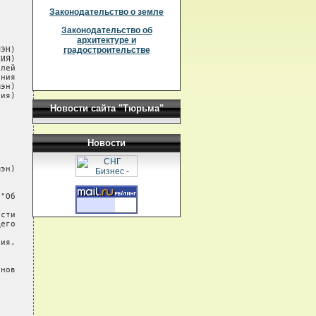
Законодательство о земле
Законодательство об
архитектуре и


ЭН)

градостроительстве
ИЯ)

лей

ния

эн)

ия)

Новости сайта "Тюрьма"
Новости
эн)



"Об

сти

его

ия.

нов
