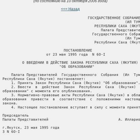
(по состоянию на 10 октября 2006 года)
<<< Назад
                                         ГОСУДАРСТВЕННОЕ СОБРАНИЕ
                                                          (ИЛ ТУМ
                                            РЕСПУБЛИКИ САХА (ЯКУТ
                                               Палата Представите
                                           Государственного Собра
                                                          (Ил Тум
                                            Республики Саха (Якут
                              ПОСТАНОВЛЕНИЕ

                      от 23 мая 1995 года  N 6О-I

           О ВВЕДЕНИИ В ДЕЙСТВИЕ ЗАКОНА РЕСПУБЛИКИ САХА (ЯКУТИЯ)

                            "ОБ ОБРАЗОВАНИИ"

      Палата Представителей  Государственного  Собрания  (Ил  Тум
  Республики Саха (Якутия) постановляет:

      1. Принять Закон Республики Саха (Якутия) "Об образовании".
      2. Ввести  в  действие  Закон  Республики  Саха  (Якутия)  
  образовании" с момента его опубликования.

      3. Нормативно-правовые акты Республики Саха (Якутия) в обла
  образования  привести  в  соответствие  с  положениями  настоящ
 закона.

      4. Настоящее постановление вступает в силу с момента принят
 Председатель

  Палаты Представителей                                А. Илларио
  г.Якутск, 23 мая 1995 года

 3 N 6О-I
