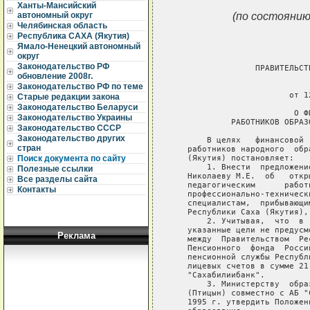
Ханты-Мансийский
(по состоянию
автономный округ
Челябинская область
Республика САХА (Якутия)
Ямало-Ненецкий автономный
округ
Законодательство РФ
                 ПРАВИТЕЛЬСТ
обновление 2008г.
                             
Законодательство РФ по теме
                        от 1
Старые редакции закона
Законодательство Беларуси
                         О Ф
Законодательство Украины
            РАБОТНИКОВ ОБРАЗ
Законодательство СССР
Законодательство других
       В целях   финансовой 
стран
   работников народного  обр
   (Якутия) постановляет:

Поиск документа по сайту
       1. Внести  предложени
Полезные ссылки
   Николаеву М.Е.  об   откр
Все разделы сайта
   педагогическим      работ
Контакты
   профессионально-техническ
   специалистам,  прибывающи
   Республики Саха (Якутия),
       2. Учитывая,  что  в 
   указанные цели не предусм
Реклама
   между  Правительством  Ре
   Пенсионного  фонда  Росси
   пенсионной службы Республ
   лицевых счетов в сумме 21
   "Сахабилиибанк".

       3. Министерству  обра
   (Птицын) совместно с АБ "
   1995 г. утвердить Положен