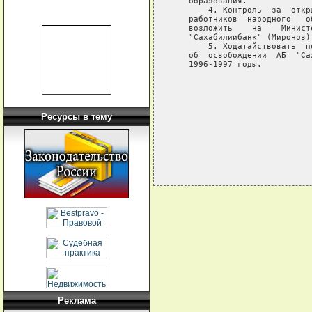
   образования.

       4. Контроль  за  откр
   работников  народного   о
   возложить    на    Минист
   "Сахабилиибанк" (Миронов).
       5. Ходатайствовать  п
   об  освобождении  АБ  "Са
   1996-1997 годы.

                            
                            
                            
Ресурсы в тему
Реклама