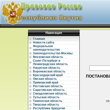
Навигация
Главная
Новости сайта
Федеральное
законодательство
Законодательство Москвы
Московская область
Санкт-Петербург и
Ленинградская область
Амурская область
Воронежская область
Краснодарский край
ПОСТАНОВЛЕ
Омская область
Приморский край
Ростовская область
Саратовская область
Свердловская область
Тульская область
Тюменская область
              ПРАВИТЕЛЬСТВО РЕСПУБЛИКИ САХА (ЯКУТИЯ)

                             ПОСТАНОВЛЕНИЕ
                        от 16 марта 1995 г. N 99

                       О ПРЕЗИДЕНТСКОЙ ПРОГРАММЕ
                    "ДЕТИ РЕСПУБЛИКИ САХА (ЯКУТИЯ)"

       Во исполнение  Указа Президента Республики Саха (Якутия) от 15
   октября 1994 г.  N 866,   в  целях  улучшения  положения  детей  в
   Республике  Саха  (Якутия),  создания благоприятных условий для их
   жизнедеятельности,  обучения и развития  Правительство  Республики
   Саха (Якутия) постановляет:
       1. Утвердить  программу  "Дети  Республики  Саха  (Якутия)"  в
   качестве  президентской  программы  в  составе  следующих  целевых
   подпрограмм:  "Дети-инвалиды",  "Дети-сироты",   "Дети   Арктики",
   "Развитие   индустрии   детского   питания",   "Одаренные   дети",
   "Организация отдыха,  занятости и оздоровления детей" в Республике
   Саха на 1995-2000 г.г." и финансирование их на 1995  год (прил. NN
   1, 2, 3).
       2. Утвердить ответственными за реализацию подпрограмм:
       "Дети-инвалиды"       Министерство социальной защиты, труда и
                             занятости Республики Саха (Якутия)

       "Дети-сироты"         Министерство образования Республики Саха
                             (Якутия)

       "Одаренные дети"      Министерство образования Республики Саха
                             (Якутия)

       "Дети Арктики"        Министерство по делам народов Республики
                             Саха (Якутия)

       "Развитие индустрии   Министерство здравоохранения Республики
       детского питания"     Саха (Якутия)

       "Организация отдыха,  Комитет по проблемам семьи, женщин и
       занятости и           демографической политике при Президенте
       оздоровления детей"   Республики Саха (Якутия).

       3. Министерству финансов  Республики  Саха  (Якутия)  выделить
   отдельную  строку  в  бюджете Республики Саха (Якутия) на 1995 год
   для  целевого  достаточного  и   гарантированного   финансирования
   президентской программы "Дети Республики Саха (Якутия)".
       4. Утвердить  координатором  президентской   программы   "Дети
   Республики  Саха  (Якутия)"  Комитет по проблемам семьи,  женщин и
   демографической политике при Президенте Республики Саха (Якутия).
       5. Контроль  за исполнением данного постановления возложить на
   первого заместителя  Председателя  Правительства  Республики  Саха
   (Якутия) Томтосова А.А.

                                           Председатель Правительства
                                             Республики Саха (Якутия)
                                                           Ю.КАЙДЫШЕВ






                                                       Приложение N 1
                                        к постановлению Правительства
                                             Республики Саха (Якутия)
                                             от 16 марта 1995 г. N 99

                        ПРЕЗИДЕНТСКАЯ ПРОГРАММА
                    "ДЕТИ РЕСПУБЛИКИ САХА (ЯКУТИЯ)"

                       I. ОБОСНОВАНИЕ РАЗРАБОТКИ

       Одной из приоритет
Тверская область
Республика Удмуртия