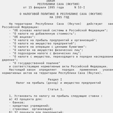
рственной пошлине"
        и соответствующие нормативные акты Российской Федерации.
        Настоящий закон  определяет   порядок   применения   указанных
    нормативных актов на территории Республики Саха (Якутия).

                              Раздел I
            Налог на прибыль (доход) и имущество предприятий

                              Статья 1.

        1. Установить по налогу на прибыль следующие ставки :
        а) 43 процента для:
        - банков;
        - кредитных учреждений;
        - страховых  организаций;
        б) 32 процента для предприятий:
        - горнодобывающей  промышленности,  включая   алмазодобывающую
    промышленность;
        - строительства ( кроме строительства в сельской местности );
        - связи (кроме почтовой);
        - вторчермета и вторцветмета;
        - топливно-энергетического комплекса;
        - проектно-изыскательских организаций;
        в) 26 процентов для предприятий:
        - транспорта;
        - системы нефтепродуктообеспечения;
        г) 16 процентов для предприятий;
        - нефтяной и нефтегазоперерабатывающей промышленности;
        - машиностроительной и машиноремонтной промышленности;
        - по ремонту вычислительной техники;
        - промышленности   строительных    материалов,    изделий    и
    конструкций;
        - медико-биологической промышленности;
        - геологоразведочных;
        - прочих  отраслей  промышленности   и   сферы   материального
    производства;
        - жилищно-коммунального  хозяйства  и  бытового   обслуживания
    населения (кроме расположенных в сельской местности);
        - оказывающих услуги здравоохранению;
        - по ремонту бытовой техники;
        - по  ремонту  и  техническому  обслуживанию  автомобилей   по
    заказам населения;
        - органов     государственной     статистики,      выполняющих
    информационные услуги и услуги по обработке данных;
        д) 13 процентов для предприятий:
        - пищевой промышленности;
        - потребительской кооперации;
        е) 8 процентов для предприятий:
        - мебельной,  легкой,  кожевенно-обувной, лесозаготовительной.
    деревообрабатывающей промышленности;
        - ювелирной промышленности,  алмазообрабатывающих производств,
    по  обработке  камнесамоцветного  сырья,  декоративно-облицовочных
    камней, расположенных в городах и рабочих поселках ;
        ж) 4 процента для предприятий:
        - ювелирной промышленности,  алмазообрабатывающих  производств
    предприятий   по   добыче  и  обработке  камнесамоцветного  сырья,
    декоративно  облицовочных   камней,   расположенных   в   сельской
    местности,  а также в города Олекминске, Вилюйске, Среднеколымске,
    Верхоянске и в поселках Сангар и Нюрба;
        - по выпуску сельскохозяйственной техники и инвентаря;
        - инвестиционных институтов;
        з) 0 процентов для предприятий:
        - любых организационно-правовых форм по производству продукции
    сельского хозяйства, охотрыбопромысла и их переработки;
        - бытового обслуживания населения,  расположенных  в  сельской
    местности;    жилищно-коммунального   хозяйства   и   мясомолочной
    промышленности сельской местности;
        - по производству медицинской техники,  бытовой электротехники
    и  телерадиоаппаратуры,  лекарственных  и  парфюмерных  средств  и
    изделий медицинского назначения,  технических средств профилактики
    инвалидности и реабилитации инвалидов;
        - народных художественных промыслов:
        - общепита  II  и  III  наценочных   категорий:   строительных
    организаций и предприятий по материально-техническому обслуживанию
    сельского  хозяйства,  в  части  работ,  выполняемых  в   сельской
    местности;
        - созданных с использованием труда инвалидов (если численность
    инвалидов  в общей численности работающих на предприятии превышает
    50 процентов);
        - академических научно-исследовательских организаций;
        - фонда поддержки творческих работников.
        2. Освободить от уплаты налога:
        - Республиканский фонд  государственной  финансовой  поддержки
    завоза продукции (товаров) в республику;
        - фонд поддержки Академии наук Республики Саха (Якутия);
        - Республиканский фонд социальной поддержки населения;
        - Дирекцию экономической зоны развития "Лена".
        3. Установить, что для АК "Алмазы России-Саха" налог снижается
    на 0.5 процента за каждый  процент  прироста  численности  кадров,
    привлеченных  по  вахтовому  методу  и  на  постоянной  основе  из
    сельских     улусов     республики     в     общей     численности
    промышленно-производственного персонала.
        4. Освободить коммерческие банки и другие  финансово-кредитные
    учреждения  и инвестиционные институты на сумму прибыли в объемах,
    направляемых   на   образование   специального   фонда   льготного
    финансирования  жилищного  строительства  в сельской местности,  а
    также республиканский фонд  государственной  финансовой  поддержки
    завоза продукции (товаров) в республику.
        5. В  случае  снижения  ставок  налога  на   прибыль   законом
    Российской  Федерации  ставки  налога на прибыль в Республике Саха
    (Якутия) приводятся в соответствие российскими.

                                    Статья 2.

        Установить, что  малые  предприятия,   зарегистрированные   на
    территории Республики Саха (Якутия), занимающиеся выпуском товаров
    народного потребления.  изготовлением  строительных  материалов  и
    конструкций  транспортными,  коммунальными  и  бытовыми  услугами,
    освобождаются от уплаты налога на прибыль (доход) в части прибыли,
    полученной  от  реализации указанных видов продукции и услуг,  при
    условии,  что их доля в объеме реализации  занимает  не  менее  70
    процентов.

                                   Статья 3.

        Установить ставки   налога   с   доходов  от  следующих  видов
    деятельности:
        а) 18   процентов  по  доходам,  полученным  предприятиями  от
    заготовительной и снабженческо-сбытовой  деятельности  в  сельской
    местности   (кроме   системы  нефтепродуктообеспечения),  торговой
    деятельности в  сельской  местности,  деятельности  фондовых  бирж
    (фондовых отделов бирж);
        б) 15  процентов  по  дивидендам,  процентам,  полученным   по
    акциям.  облигациям и иным выпущенным в Республике Саха (Якутия) и
    Российской Федерации ценным бумагам,  принадлежащим  предприятиям,
    за исключением доходов, полученных по государственным облигациям и
    другим государственным ценным  бумагам,  а  также  по  доходам  от
    долевого  участия  в других предприятиях,  созданных на территории
    Республики  Саха  (Якутия)  и  Российской  Федерации,  по  доходам
    Департамента пенсионной службы Республики Саха (Якутия );
        в) 25  процентов  по  доходам,  полученным  предприятиями   от
    консультационных   и   аудиторских   услуг,   от  заготовительной,
    снабженческо-сбытовой и торговой деятельности в городах и  рабочих
    поселках,  по вкладным операциям, от коммерческих и посреднических
    операций, от предпринимательской деятельности;
        г) 45 процентов по доходам, полученным биржами (кроме фондовых
    бирж, фондовых отделов бирж), брокерскими конторами;
        д) 50    процентов   по   доходам   от   проведения   массовых
    концертно-зрелищных мероприятий на открытых площадках, стадионах и
    в других помещениях, число посадочных мест в которых превышает две
    тысячи;
        е) 70   процентов   по   доходам   от   аренды  и  иных  видов
    использования имущества,  аукционов,  видеосалонов  (видеопоказа),
    проката видео- и аудиокассет и записи н них;
        ж) 90 процентов по  доходам  от  казино,  иных  игорных  домов
    (мест)   и  другого  игорного  бизнеса,  т.е.  предпринимательской
    деятельности с использованием игровых автоматов  (иных  средств  и
    оборудования) с вещевыми или денежными выигрышами;
        з) 0 процентов по доходам,  полученным по операциям с  ценными
    бумагами    Республики    Саха    (Якутия);    по    доходам    от
    предпринимательской деятельности учреждений народного  образования
    и  культуры,  предприятий  здравоохранения оказывающих медицинские
    услуги населению.  а также занимающихся профилактическим лечением,
    при   условии   их   направления  на  уставную  деятельность  этих
    учреждений  и  предприятий;  по  доходам  от   предпринимательской
    деятельности    сельскохозяйственных    предприятий    всех   форм
    собственности как юридических лиц в части средств, направляемых на
    покрытие   убытков,   полученных   от  производства  и  реализации
    сельскохозяйственной продукции,  а также неуправляемых на развитие
    собственного      производства;     по     доходам,     полученным
    благотворительными фондами. при условии направления их на уставную
    деятельность.

                                    Статья 4.

        1. Установить ставку налога на имущество предприятий в размере
    2 процентов.
        2. Не     облагаются    налогом    на    имущество    основные
    производственные фонды предприятий в теч