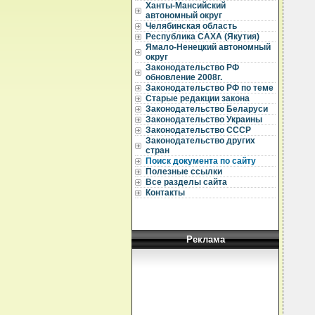
                             ЗАКОН
                        РЕСПУБЛИКИ САХА (ЯКУТИЯ)
                от 15 февраля 1995 года      N 53-I

              О НАЛОГОВОЙ ПОЛИТИКЕ В РЕСПУБЛИКЕ САХА (ЯКУТИЯ)
                               НА 1995 ГОД

        На территории  Республики  Саха  (Якутия)   действуют   законы
    Российской Федерации:
        - "Об основах налоговой системы в Российской Федерации";
        - "О налоге на добавленную стоимость";
        - "Об акцизах":
        - "О налоге на прибыль предприятий и организаций";
        - "О налоге на имущество предприятий";
        - "О налоге на операции с ценными бумагами":
        - "О налогах на имущество физических лиц";
        - "О подоходном налоге с физических лиц";
        - "О налоге с имущества, переходящего в порядке наследования и
    дарения";
        - "О госуда
Ханты-Мансийский
автономный округ
Челябинская область
Республика САХА (Якутия)
Ямало-Ненецкий автономный
округ
Законодательство РФ
обновление 2008г.
Законодательство РФ по теме
Старые редакции закона
Законодательство Беларуси
Законодательство Украины
Законодательство СССР
Законодательство других
стран
Поиск документа по сайту
Полезные ссылки
Все разделы сайта
Контакты
Реклама