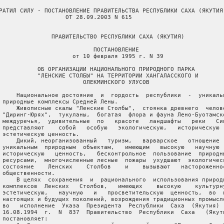
РОДНОГО ПАРКА
             "ЛЕНСКИЕ СТОЛБЫ" НА ТЕРРИТОРИИ ХАНГАЛАССКОГО И
                          ОЛЕКМИНСКОГО УЛУСОВ

       Национальное достояние  и  гордость  республики  -  уникальные
   природные комплексы Средней Лены.
       Живописные скалы "Ленские Столбы",  стоянка древнего  человека
   "Диринг-Юрях",  тукуланы,  богатая  флора и фауна Лено-Буотамского
   междуречья,  удивительные  по   красоте   ландшафты   реки   Синей
   представляют    собой   особую   экологическую,   историческую   и
   эстетическую ценность.
       Дикий, неорганизованный   туризм,   варварское   отношение   к
   уникальным  природным  объектам,   имеющим   высокую   научную   и
   историческую   ценность,   бесконтрольное  пользование  природными
   ресурсами,  многочисленные лесные  пожары  ухудшают  экологическое
   состояние    Ленских    Столбов    и    вызывают   настороженность
   общественности.
       В целях  сохранения  и  рационального  использования природных
   комплексов  Ленских   Столбов,   имеющих    высокую    культурную,
   эстетическую,   научную   и   просветительскую  ценность,  во  имя
   настоящих и будущих поколений, возрождения традиционных промыслов,
   во   исполнение  Указа  Президента  Республики  Саха  (Якутия)  от
   16.08.1994  г.  N  837  Правительство  Республики  Саха   (Якутия)
   постановляет:
       1. Организовать национальный природный парк  "Ленские  Столбы"
   территории  Хангаласского  и Олекминского улусов с двумя участками
   "Столбы", "Синский" и охранной зоной.
       2. Утвердить Положение о национальном природном парке "Ленские
   Столбы" и его охранной зоне (приложения N 1-4).
       3. Министерству   охраны   природы  (Алексеев),  администрации
   Хангаласского улуса  укомплектовать  национальный  природный  парк
   "Ленские Столбы" кадрами, транспортными и материально-техническими
   средствами.
       4. Освободить национальный парк "Ленские Столбы" от всех видов
   республиканского, местного налогов и сборов.
       5. Госкомнауки     (Кузьмин)     обеспечить     финансирование
   научно-исследовательских  работ   национального   парка   "Ленские
   Столбы" в период ею становления.
       6. Фонду  управления  госимуществом  (Федорова)  передать   на
   баланс   вновь   создаваемого   парка  с  баланса  Государственной
   национальной телерадиокомпании базу  отдыха  ГНТРК  в   п. Верхний
   Бестях Хангаласского улуса.
       7. Министерству финансов  (Птицын)  предусмотреть  расходы  на
   содержание  и  обустройство национального парка "Ленские Столбы" в
   пределах суммы  бюджетных  ассигнований,  выделенных  Министерству
   охраны природы на 1995 г.
       8. Госкомэкономики (Бурнашов) предусмотреть объем  капитальных
   вложение  на  создание производственной базы национального парка в
   сумме 600 млн. рублей.
       9. Контроль  за исполнением данного постановления возложить на
   Министерство охраны природы (Алексеев).

                                           Председатель Правительства
                                             Республики Саха (Якутия)
                                                           Ю.КАЙДЫШЕВ





                                                       Приложение N 1
                                        к постановлению Правительства
                                             Республики Саха (Якутия)
                                           от 10 февраля 1995 г. N 39

                               ПОЛОЖЕНИЕ
            О НАЦИОНАЛЬНОМ ПРИРОДНОМ ПАРКЕ "ЛЕНСКИЕ СТОЛБЫ"
                        РЕСПУБЛИКИ САХА (ЯКУТИЯ)

                           I. ОБЩИЕ ПОЛОЖЕНИЯ

       1. Настоящее Положение составлено в соответствии  со  статьями
   3, 4, 5 Закона "Об охране природы в Якутской-Саха ССР".
       Национальный природный  парк   "Ленские   Столбы"   (далее   -
   Национальный парк) образуется для сохранения природных комплексов,
   имеющих особую экологическую, историческую и эстетическую ценность
   в силу использования их в рекреационных, просветительных, научных,
   культурных целях, а также возрождения и развития традиционных форм
   народных промыслов и хозяйствования.
       В своей   деятельности   Национальный   парк   руководствуется
   действующим     на    территории    Республики    Саха    (Якутия)
   законодательством и Положением о  национальных  парках  Республики
   Саха (Якутия).
       Национальный парк   является   природоохранным    учреждением,
   территория    которого    предназначена    для   использования   в
   природоохранных,  рекреационных,   просветительских,   научных   и
   культурных   целях,  развития  традиционных  форм  хозяйствования,
   кустарных и народных промыслов.
       В ведении  Национального  парка  в  качестве  его  структурных
   подразделений находятся памятники  природы,  истории  и  культуры,
   археологические н палеонтологические объекты.
       2. Национальный парк состоит из двух  изолированных  участков,
   расположенных на территории Хангаласского улуса,  занимающих общую
   площадь 485,0 тысяч га,  и охранной зоны, занимающей площадь 865,0
   тысяч   га,   расположенной   на  территории  Олекминского  улуса.
   Территория  Национального  парка   подразделяется   на   следующие
   функциональные зоны с различным режимом их охраны и использования:
       2.1. Охраняемые и особо ценные зоны:
       а) зона заповедного режима;
       б) памятники природы,  истории и культуры,  археологические  и
   палеонтологические объекты.
       2.2. Рекреационные зоны:
       а) зона  рекреационного использования (защитно-рекреационная с
   подзонами);
       интенсивной рекреации;
       экстенсивной рекреации;
       б) зона   ведения   традиционной   хозяйственной  деятельности
   (рекреационно-хозяйственная).
       2.3. Зона     регулируемого    хозяйственного    использования
   (коллективные  сельскохозяйственные  предприятия,  крестьянские  и
   фермерские хозяйства).
       3. Национальный парк  создан  Правительством  Республики  Саха
   (Якутия)  по  предложению  Хангаласского районного совета народных
   депутатов,  согласованного с  землепользователями,  земли  которых
   намечаются к изъятию и включению в границы Национального парка.
       4. Национальный парк находится в ведении  Министерства  охраны
   природы   Республики   Саха   (Якутия).  Решение  о  ликвидации  и
   реорганизации  Национального  парка   принимается   Правительством
   Республики Саха (Якутия).
       5. Национальный парк имеет штаты специальной инспекции охраны,
   научных,   научно-технических   сотрудников  и  административно  -
   хозяйственного персонала.
       6. Структура,      штаты,      сметы      расходов,      планы
   материально-технического    обеспечения    Национального     парка
   утверждаются   Министерством   охраны   природы   Республики  Саха
   (Якутия).
       7. Национальный  парк  возглавляет  директор,  назначаемый  на
   должность  и  освобождаемый   от  должности  Министерством  охраны
   природы Республики Саха (Якутия).
       8. Директор   руководит   Национальным   парком   на    основе
   единоначалия  и  коллегиальности,  несет полную ответственность за
   деятельность   Национального   парка,   обеспечивает    соблюдение
   законности  государственной  дисциплины  и выполнение утвержденных
   планов.
       9. Национальный  парк  является юридическим лицом,  состоит на
   государственном бюджете,  находится  на  самостоятельном  балансе,
   имеет печать с изображением Государственного герба Республики Саха
   (Якутия) и своим наименованием.
       10. В  Национальном  парке  для рассмотрения основных вопросов
   его  деятельности  может  быть  создан  научно-технический  совет,
   состав которого утверждается Министерством охраны природы РС(Я).

                     II. ЗАДАЧИ НАЦИОНАЛЬНОГО ПАРКА

       1. Сохранение  ландшафтов,  водных  объектов,  растительного и
   животного мира,  объектов неживой природы,  памятников культуры  и
   истории в рекреационных, просветительских и научных целях.
       2. Способствование  возрождению   и   развитию   традиционного
   хозяйствования, народных промыслов коренного населения.
       3. Создание условий  для  организованного  туризма  и  отдыха,
   ознакомления   с   природой   Национального   парка,  культурными,
   историческими и природными памятниками.
       4. Разработка и внедрение научных методов сохранения природных
   комплексов в условиях рекреационного использования.
       5. Проведение экологического мониторинга.
       6. Пропаганда охраны природы.
       7. Средства,  получаемые  Национальным  парком  за посещение и
   обслуживание посетителей,  используются для  улучшения  содержания
   парка,  его охраны,  восстановления природных комплексов,  а также
   других задач парка.

                     III. РЕЖИМ НАЦИОНАЛЬНОГО ПАРКА

       1. На   территории   Национального   парка   в   установленном
   действующим законодательством порядке запрещается,  за исключением
   случаев, предусмотренных п. 2 настоящего режима:
       а) эксплуатация  водных  ресурсов,  а  также  любые  действия,
   изменяющие гидрологический режим поверхностных и подземных вод;
       б) строительство      и      размещение     промышленных     и
   сельскохозяйственных предприятий, их отдельных объектов, прокладка
   дорог, трубопроводов, линий электропередач и прочих коммуникаций;
       в) изыскательские  и  геологоразведочные  работы,   разработка
   месторождений  полезных ископаемых,  все виды нарушений почвенного
   покрова, выходов минералов, обнажений горных пород;
       г) вс