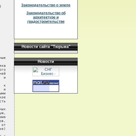
Законодательство о земле
е виды нарушений растительного покрова,  распашка земель,
   сплав леса, прогон и выпас домашних
Законодательство об
архитектуре и
градостроительстве
Новости сайта "Тюрьма"
Новости