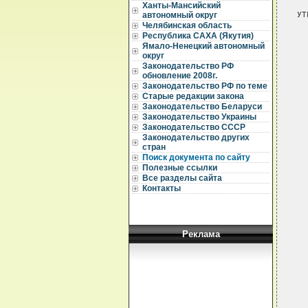
Ханты-Мансийский
УТРАТИЛ СИЛУ - ПОСТАНОВЛЕНИЕ ПРАВИТЕЛЬСТВА РЕСПУБЛИКИ САХА (ЯКУТИЯ)
                     ОТ 28.09.2003 N 615
                     
                       
                 ПРАВИТЕЛЬСТВО РЕСПУБЛИКИ САХА (ЯКУТИЯ)

                             ПОСТАНОВЛЕНИЕ
                       от 10 февраля 1995 г. N 39

             ОБ ОРГАНИЗАЦИИ НАЦИОНАЛЬНОГО ПРИ
автономный округ
Челябинская область
Республика САХА (Якутия)
Ямало-Ненецкий автономный
округ
Законодательство РФ
обновление 2008г.
Законодательство РФ по теме
Старые редакции закона
Законодательство Беларуси
Законодательство Украины
Законодательство СССР
Законодательство других
стран
Поиск документа по сайту
Полезные ссылки
Все разделы сайта
Контакты
Реклама